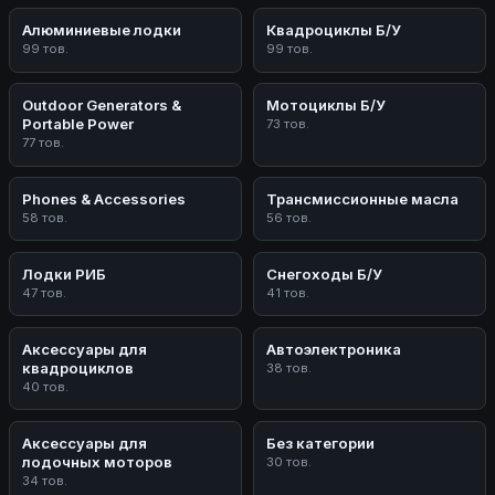
Алюминиевые лодки
Квадроциклы Б/У
99 тов.
99 тов.
Outdoor Generators &
Мотоциклы Б/У
Portable Power
73 тов.
77 тов.
Phones & Accessories
Трансмиссионные масла
58 тов.
56 тов.
Лодки РИБ
Снегоходы Б/У
47 тов.
41 тов.
Аксессуары для
Автоэлектроника
квадроциклов
38 тов.
40 тов.
Аксессуары для
Без категории
лодочных моторов
30 тов.
34 тов.