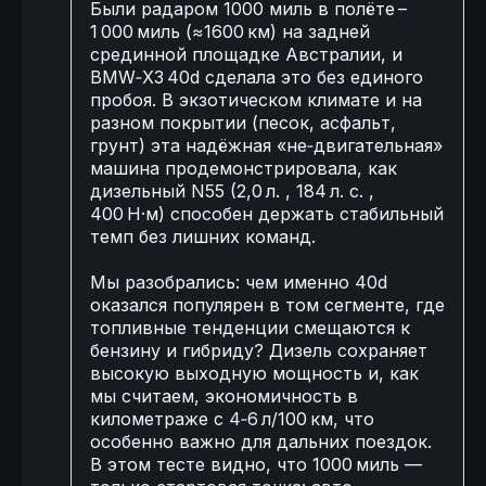
Были радаром 1000 миль в полёте –
1 000 миль (≈1600 км) на задней
срединной площадке Австралии, и
BMW‑X3 40d сделала это без единого
пробоя. В экзотическом климате и на
разном покрытии (песок, асфальт,
грунт) эта надёжная «не‑двигательная»
машина продемонстрировала, как
дизельный N55 (2,0 л. , 184 л. с. ,
400 Н·м) способен держать стабильный
темп без лишних команд.
Мы разобрались: чем именно 40d
оказался популярен в том сегменте, где
топливные тенденции смещаются к
бензину и гибриду? Дизель сохраняет
высокую выходную мощность и, как
мы считаем, экономичность в
километраже с 4‑6 л/100 км, что
особенно важно для дальних поездок.
В этом тесте видно, что 1000 миль —