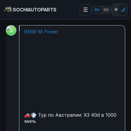
SOCHIAUTOPARTS
☰
☀️
🌙
RU
EN
🚗💨 Тур по Австралии: X3
BMW M Power
🚗
💨
Тур по Австралии: X3 40d в 1000
миль