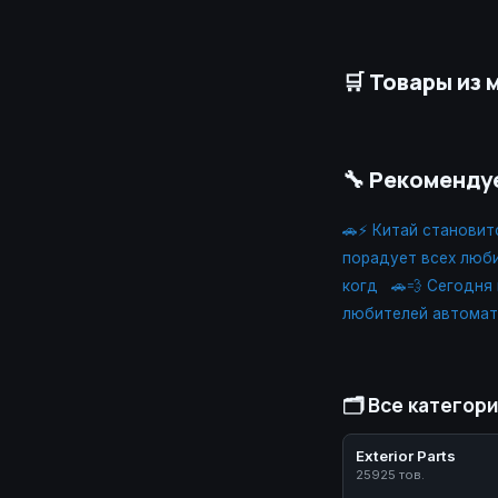
🛒 Товары из 
🔧 Рекоменд
🚗⚡ Китай становит
порадует всех люб
когд
🚗💨 Сегодня
любителей автомат
🗂️ Все категор
Exterior Parts
25925 тов.