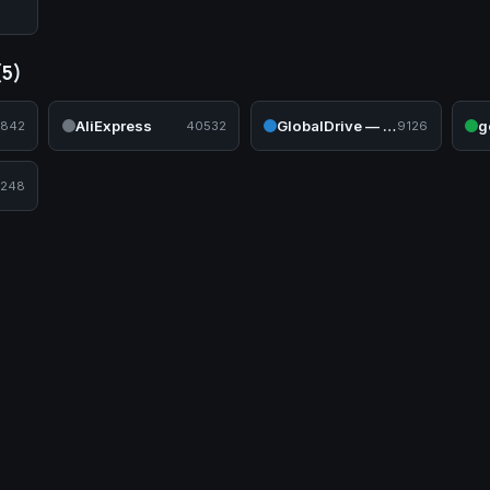
(5)
AliExpress
GlobalDrive — Садовая и силовая техника
g
842
40532
9126
248