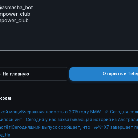
@asmasha_bot
power_club
power_club
Открыть в Tele
 На главную
акже
ецкой мощиВчерашняя новость о 2015 году BMW
🎉 Сегодня сол
вилось инт
Сегодня у нас захватывающая история из Австрали
астёт!Сегодняшний выпуск сообщает, что
🚙💡 X7 завершает п
од.На