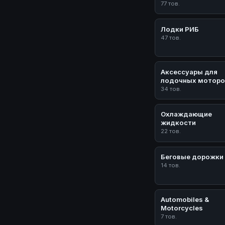
77 тов.
Лодки РИБ
47 тов.
Аксессуары для
лодочных моторо
34 тов.
Охлаждающие
жидкости
22 тов.
Беговые дорожки
14 тов.
Automobiles &
Motorcycles
7 тов.