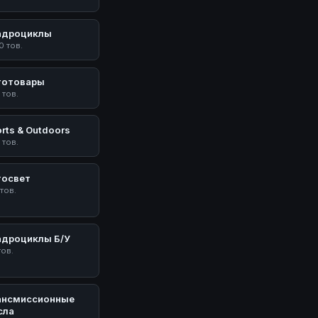
адроциклы
0 тов.
тотовары
 тов.
rts & Outdoors
 тов.
тосвет
 тов.
адроциклы Б/У
тов.
ансмиссионные
сла