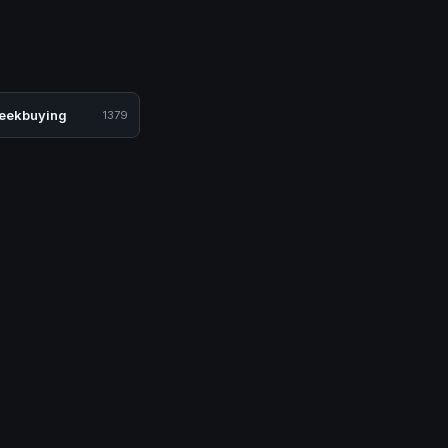
eekbuying
1379