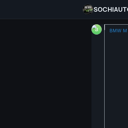
SOCHIAUT
🚗✨ В э
BMW M 