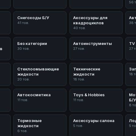
56 
Снегоходы Б/У
Аксессуары для
Ав
квадроциклов
41 тов.
38 
40 тов.
Без категории
Автоинструменты
TV 
в
30 тов.
27 тов.
27 т
Стеклоомывающие
Технические
За
жидкости
жидкости
18 т
20 тов.
18 тов.
Автокосметика
Toys & Hobbies
Мо
Б/
11 тов.
11 тов.
8 т
Тормозные
Аксессуары салона
Ло
жидкости
5 тов.
5 то
6 тов.