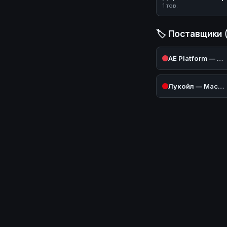
1 тов.
🏷️ Поставщики 
AE Platform — AliExpress (Авто)
Лукойл — Масла и техжидкости