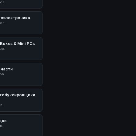
тов.
тоэлектроника
тов.
Boxes & Mini PCs
ов.
пчасти
ов.
тобуксировщики
У
ов.
дки
в.