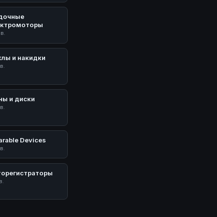
дочные
ектромоторы
ов.
хлы и накидки
в.
ны и диски
в.
rable Devices
в.
торегистраторы
в.