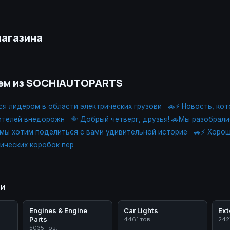
магазина
уем из SOCHIAUTOPARTS
ся лидером в области электрических грузови
🚗⚡ Новость, ко
ителей внедорожн
🌞 Добрый четверг, друзья! 🚗Мы разобрали
 мы хотим поделиться с вами удивительной историе
🚗⚡ Хорош
ических коробок пер
ии
Engines & Engine
Car Lights
Ext
Parts
4461 тов.
242
5035 тов.