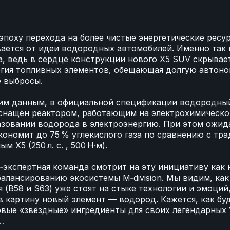
✨
эпоху перехода на более чистые энергетические рес
ается от идеи водородных автомобилей. Именно так 
, ведь в сердце конструкции нового X5 SUV скрывае
огия топливных элементов, обещающая долгую автон
 выбросы.
им данным, в официальной спецификации водородны
оснащён реактором, работающим на электрохимическ
зовании водорода в электроэнергию. При этом ожида
кономит до 75 % углекислого газа по сравнению с т
м X5 (250 л. с. , 500 Н·м).
экспертная команда смотрит на эту инициативу как
балансированию экосистемы M‑division. Мы видим, ка
 (B58 и S63) уже стоят на стыке технологии и эмоций,
в картину новый элемент — водород. Кажется, как б
вые «звёздные» ингредиенты для своих легендарных
…