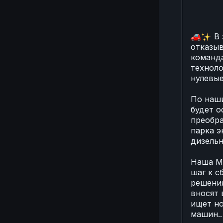
🚗
В 
отказыв
команда
технол
нулевые
По наш
будет 
преобра
парка э
дизельны
Наша M‑
шаг к с
решения
вносят 
ищет но
машин.