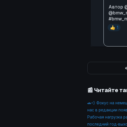
Автор
@bmw_m
#bmw_m
1
👍
←
📰 Читайте т
🚗💨 Фокус на нем
нас в редакции поя
Рабочая нагрузка р
последний год‑вых