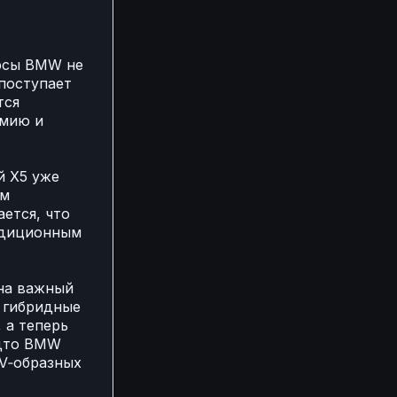
урсы BMW не
поступает
тся
омию и
й X5 уже
ом
ется, что
радиционным
 на важный
к гибридные
 а теперь
удто BMW
 V‑образных