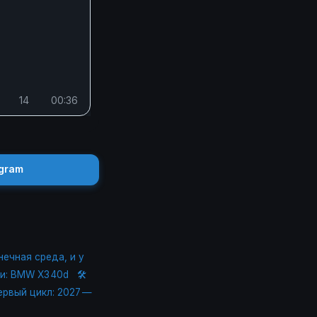
14
00:36
gram
нечная среда, и у
и: BMW X3 40d
🛠️
ервый цикл: 2027 —