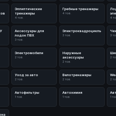
Эллиптические
Гребные тренажеры
Ло
ков
тренажеры
эл
4 тов.
4 тов.
4 т
/У
Аксессуары для
Электроквадроциклы
Че
лодок ПВХ
3 тов.
3 то
3 тов.
Электромобили
Наружные
Ши
аксессуары
2 тов.
2 то
2 тов.
Уход за авто
Велотренажеры
Wea
2 тов.
2 тов.
2 то
Автофильтры
Автохимия
Ав
1 тов.
1 тов.
1 то
она