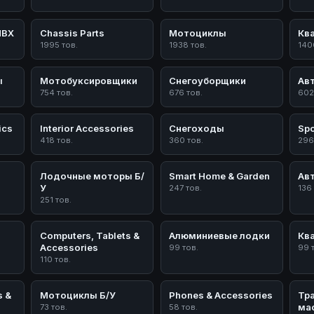
ПВХ
Chassis Parts
Мотоциклы
Кв
1995 тов.
1938 тов.
140
ы
Мотобуксировщики
Снегоуборщики
Ав
754 тов.
676 тов.
602
ics
Interior Accessories
Снегоходы
Spo
418 тов.
360 тов.
296
Лодочные моторы Б/
Smart Home & Garden
Ав
У
247 тов.
136
251 тов.
Computers, Tablets &
Алюминиевые лодки
Кв
Accessories
99 тов.
99 
110 тов.
s &
Мотоциклы Б/У
Phones & Accessories
Тр
ма
73 тов.
58 тов.