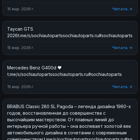
Читать →
15 мар. 2026 г.
Taycan GTS 
2026t.me/s/sochiautopartssochiautoparts.ru#sochiautoparts
Читать →
15 мар. 2026 г.
Mercedes Benz G400d 🖤
t.me/s/sochiautopartssochiautoparts.ru#sochiautoparts
Читать →
15 мар. 2026 г.
BRABUS Classic 280 SL Pagoda – легенда дизайна 1960-х 
годов, восстановленная до совершенства с 
высочайшим мастерством. От плавных линий до 
интерьера ручной работы – она воспевает золотой век 
автомобильного дизайна в сочетании с современным 
совершенством.t.me/s/sochiautopartssochiautoparts.ru#so