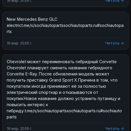
Читать →
16 мар. 2026 г.
New Mercedes Benz GLC 
electrict.me/s/sochiautopartssochiautoparts.ru#sochiautopa
rts
Читать →
16 мар. 2026 г.
Chevrolet может переименовать гибридный Corvette 
Chevrolet планирует сменить название гибридного 
Corvette E-Ray. После обновления модель может 
получить приставку Grand Sport X.Причина в том, что 
покупатели иногда принимают её за полностью 
электрический спорткар и отказываются от 
покупки.Новое название должно устранить путаницу и 
повысить интерес к 
гибриду.t.me/s/sochiautopartssochiautoparts.ru#sochiauto
parts
Читать →
16 мар. 2026 г.