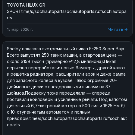
TOYOTA HILUX GR 
SPORTt.me/s/sochiautopartssochiautoparts.ru#sochiautopa
rts
Читать →
15 мар. 2026 г.
Shelby показала экстремальный пикап F-250 Super Baja. 
Всего выпустят 250 таких машин, а стартовая цена — 
около $159 тысяч (примерно ₽12,8 миллиона).Пикап 
серьёзно переработали: новые бамперы, другой капот 
и решётка радиатора, расширители арок и даже рампа 
для запасного колеса в кузове. Плюс огромные 20-
дюймовые диски с внедорожными шинами на 37 
дюймов.Подвеску тоже переделали — спереди 
поставили койловеры и усиленные рычаги. Под капотом 
дизельный 6,7-литровый мотор на 500 сил и 1625 Нм (!) 
с 10-ступенчатым автоматом и полным 
приводом.t.me/s/sochiautopartssochiautoparts.ru#sochiaut
oparts