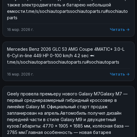
также электродвигатель и батарею небольшой 
емкости.t.me/s/sochiautopartssochiautoparts.ru#sochiauto
parts
Читать →
16 мар. 2026 г.
Mercedes Benz 2026 GLC 53 AMG Coupe 4MATIC+ 3.0-L 
6-Cyl in-line 449 HP 0-100 km/h 4.2 sec 🦈 
t.me/s/sochiautopartssochiautoparts.ru#sochiautoparts
Читать →
16 мар. 2026 г.
Geely провела премьеру нового Galaxy M7Galaxy M7 — 
первый среднеразмерный гибридный кроссовер в 
линейке Galaxy M. Официальный старт продаж 
запланирован на апрель.Автомобиль получил дизайн 
передней части в стиле Galaxy M9 и двухцветный 
кузов.Габариты: 4770 × 1905 × 1685 мм, колёсная база — 
2785 мм.Главная особенность — новая батарея 