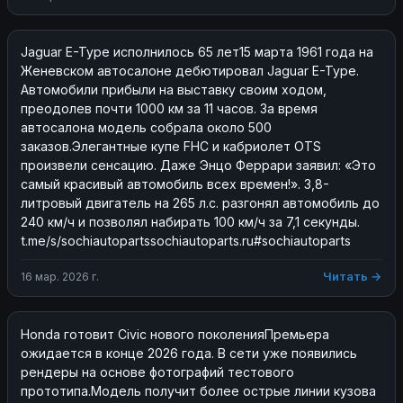
Jaguar E-Type исполнилось 65 лет15 марта 1961 года на 
Женевском автосалоне дебютировал Jaguar E-Type. 
Автомобили прибыли на выставку своим ходом, 
преодолев почти 1000 км за 11 часов. За время 
автосалона модель собрала около 500 
заказов.Элегантные купе FHC и кабриолет OTS 
произвели сенсацию. Даже Энцо Феррари заявил: «Это 
самый красивый автомобиль всех времен!». 3,8-
литровый двигатель на 265 л.с. разгонял автомобиль до 
240 км/ч и позволял набирать 100 км/ч за 7,1 секунды. 
t.me/s/sochiautopartssochiautoparts.ru#sochiautoparts
Читать →
16 мар. 2026 г.
Honda готовит Civic нового поколенияПремьера 
ожидается в конце 2026 года. В сети уже появились 
рендеры на основе фотографий тестового 
прототипа.Модель получит более острые линии кузова 