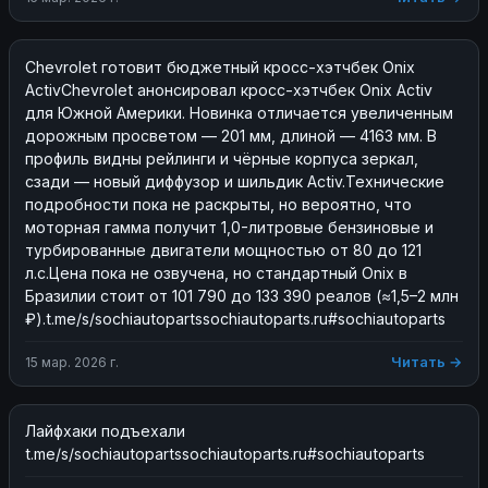
Chevrolet готовит бюджетный кросс-хэтчбек Onix 
ActivChevrolet анонсировал кросс-хэтчбек Onix Activ 
для Южной Америки. Новинка отличается увеличенным 
дорожным просветом — 201 мм, длиной — 4163 мм. В 
профиль видны рейлинги и чёрные корпуса зеркал, 
сзади — новый диффузор и шильдик Activ.Технические 
подробности пока не раскрыты, но вероятно, что 
моторная гамма получит 1,0-литровые бензиновые и 
турбированные двигатели мощностью от 80 до 121 
л.с.Цена пока не озвучена, но стандартный Onix в 
Бразилии стоит от 101 790 до 133 390 реалов (≈1,5–2 млн 
₽).t.me/s/sochiautopartssochiautoparts.ru#sochiautoparts
Читать →
15 мар. 2026 г.
Лайфхаки подъехали 
t.me/s/sochiautopartssochiautoparts.ru#sochiautoparts