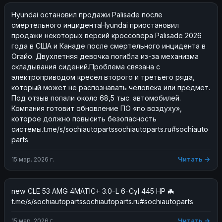
Hyundai остановил продажи Palisade после 
смертельного инцидентаHyundai приостановил 
продажи некоторых версий кроссовера Palisade 2026 
года в США и Канаде после смертельного инцидента в 
Огайо. Двухлетняя девочка погибла из-за механизма 
складывания сидений.Проблема связана с 
электроприводом кресел второго и третьего ряда, 
который может не распознавать человека или предмет. 
Под отзыв попали около 68,5 тыс. автомобилей. 
Компания готовит обновление ПО «по воздуху», 
которое должно повысить безопасность 
системы.t.me/s/sochiautopartssochiautoparts.ru#sochiauto
parts
Читать →
15 мар. 2026 г.
new CLE 53 AMG 4MATIC+ 3.0-L 6-Cyl 445 HP 🦇 
t.me/s/sochiautopartssochiautoparts.ru#sochiautoparts
Читать →
15 мар. 2026 г.