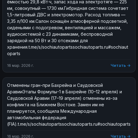
ёмкостью 29,8 кВт·ч, запас хода на электротяге — 225 
км, совокупный — 1730 км.Гибридная система сочетает 
1,5-литровый ДВС и электромотор. Расход топлива — 
3,35 л/100 км.Салон оснащён атмосферной подсветкой, 
сиденьями с подогревом, вентиляцией и массажем, 
аудиосистемой с 23 динамиками, беспроводной 
зарядкой на 50 Вт и 30 отсеками для 
хранения.t.me/s/sochiautopartssochiautoparts.ru#sochiaut
oparts
Читать →
16 мар. 2026 г.
Отменены гран-при Бахрейна и Саудовской 
АравииЭтапы Формулы-1 в Бахрейне (10–12 апреля) и 
Саудовской Аравии (17–19 апреля) отменены из-за 
конфликта на Ближнем Востоке. Замен им не 
планируется, сообщила Международная 
автомобильная федерация 
(FIA).t.me/s/sochiautopartssochiautoparts.ru#sochiautoparts
Читать →
16 мар. 2026 г.