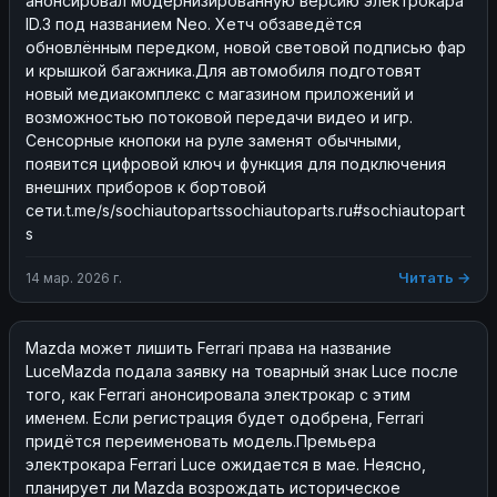
анонсировал модернизированную версию электрокара 
ID.3 под названием Neo. Хетч обзаведётся 
обновлённым передком, новой световой подписью фар 
и крышкой багажника.Для автомобиля подготовят 
новый медиакомплекс с магазином приложений и 
возможностью потоковой передачи видео и игр. 
Сенсорные кнопоки на руле заменят обычными, 
появится цифровой ключ и функция для подключения 
внешних приборов к бортовой 
сети.t.me/s/sochiautopartssochiautoparts.ru#sochiautopart
s
Читать →
14 мар. 2026 г.
Mazda может лишить Ferrari права на название 
LuceMazda подала заявку на товарный знак Luce после 
того, как Ferrari анонсировала электрокар с этим 
именем. Если регистрация будет одобрена, Ferrari 
придётся переименовать модель.Премьера 
электрокара Ferrari Luce ожидается в мае. Неясно, 
планирует ли Mazda возрождать историческое 