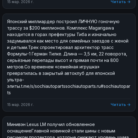
Читать →
15 мар. 2026 г.
Японский миллиардер построил ЛИЧНУЮ гоночную 
трассу за $200 миллионов. Комплекс Magarigawa 
находится в горах префектуры Тиба и изначально 
задумывался как место для семейных заездов с женой 
и детьми.Трек спроектировал архитектор трасс 
Формулы-1 Герман Тилке. Длина — 3,5 км, 22 поворота, 
серьёзные перепады высот и прямая почти на 800 
метров.Со временем «семейная игрушка» 
превратилась в закрытый автоклуб для японской 
ультра-
элиты.t.me/s/sochiautopartssochiautoparts.ru#sochiautopar
ts
Читать →
15 мар. 2026 г.
Минивэн Lexus LM получил обновленное 
оснащениеГлавной новинкой стали шины с новым 
рисунком протектора, которые снижают уровень шума 