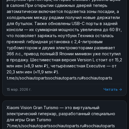
в салоне.При открытии сдвижных дверей теперь 
автоматически включается подсветка зоны посадки, а 
холодильник между рядами получил новые держатели 
для бутылок. Также обновлены USB-C порты в задней 
консоли — их суммарная мощность увеличена до 60 Вт, 
что позволяет заряжать ноутбуки.Техника осталась 
прежней: гибридная установка с 2,4-литровым 
турбомотором и двумя электромоторами развивает 
366 л.с., привод полный.В Японии минивэн уже поступил 
в продажу. Шестиместная версия Version L стоит от 15,2 
млн иен (≈8,9 млн ₽), четырёхместная Executive — от 
20,3 млн иен (≈11,9 млн ₽). 
t.me/s/sochiautopartssochiautoparts.ru#sochiautoparts
Читать →
15 мар. 2026 г.
Xiaomi Vision Gran Turismo — это виртуальный 
электрический гиперкар, разработанный специально 
для игры Gran Turismo 
7t.me/s/sochiautopartssochiautoparts.ru#sochiautoparts