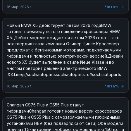
Читать →
16 мар. 2026 г.
Новый BMW X5 дебютирует летом 2026 годаBMW 
готовит премьеру пятого поколения кроссовера BMW 
X5. Дебют модели ожидается летом 2026 года — это 
подтвердил глава компании Оливер Ципсе.Кроссовер 
предложат с бензиновыми моторами, подключаемыми 
гибридами и полностью электрической версией.Дизайн 
нового X5 будет выполнен в стиле Neue Klasse и во 
многом повторит решения электрического BMW 
iX3.t.me/s/sochiautopartssochiautoparts.ru#sochiautoparts
Читать →
16 мар. 2026 г.
Changan CS75 Plus и CS55 Plus станут 
гибридамиChangan готовит новые версии кроссоверов 
CS75 Plus и CS55 Plus с самозаряжаемыми гибридными 
установками HEV (без подзарядки от сети).Обе модели 
получат 1,5-литровый турбомотор мощностью 150 л.с., а 