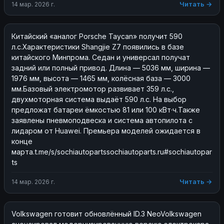
Читать →
14 мар. 2026 г.
Китайский «аналог Porsche Taycan» получит 590 
л.с.Характеристики Shangjie Z7 появились в базе 
китайского Минпрома. Седан и универсал получат 
задний или полный привод. Длина — 5036 мм, ширина — 
1976 мм, высота — 1465 мм, колёсная база — 3000 
мм.Базовый электромотор развивает 359 л.с., 
двухмоторная система выдаёт 590 л.с. На выбор 
предложат батареи ёмкостью 81 или 100 кВт·ч.Также 
заявлены пневмоподвеска и система автопилота с 
лидаром от Huawei. Премьера моделей ожидается в 
конце 
марта.t.me/s/sochiautopartssochiautoparts.ru#sochiautopar
ts
Читать →
14 мар. 2026 г.
Volkswagen готовит обновлённый ID.3 NeoVolkswagen 