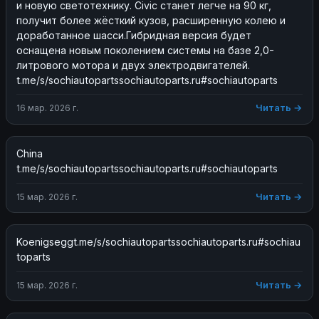
и новую светотехнику. Civic станет легче на 90 кг, 
получит более жёсткий кузов, расширенную колею и 
доработанное шасси.Гибридная версия будет 
оснащена новым поколением системы на базе 2,0-
литрового мотора и двух электродвигателей. 
t.me/s/sochiautopartssochiautoparts.ru#sochiautoparts
Читать →
16 мар. 2026 г.
China 
t.me/s/sochiautopartssochiautoparts.ru#sochiautoparts
Читать →
15 мар. 2026 г.
Koenigseggt.me/s/sochiautopartssochiautoparts.ru#sochiau
toparts
Читать →
15 мар. 2026 г.