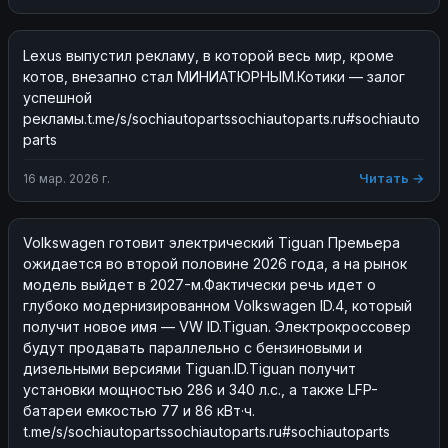
Lexus выпустил рекламу, в которой весь мир, кроме 
котов, внезапно стал МИНИАТЮРНЫМ.Котики — залог 
успешной 
рекламы.t.me/s/sochiautopartssochiautoparts.ru#sochiauto
parts
Читать →
16 мар. 2026 г.
Volkswagen готовит электрический Tiguan Премьера 
ожидается во второй половине 2026 года, а на рынок 
модель выйдет в 2027-м.Фактически речь идет о 
глубоко модернизированном Volkswagen ID.4, который 
получит новое имя — VW ID.Tiguan. Электрокроссовер 
будут продавать параллельно с бензиновыми и 
дизельными версиями Tiguan.ID.Tiguan получит 
установки мощностью 286 и 340 л.с., а также LFP-
батареи емкостью 77 и 86 кВт·ч. 
t.me/s/sochiautopartssochiautoparts.ru#sochiautoparts