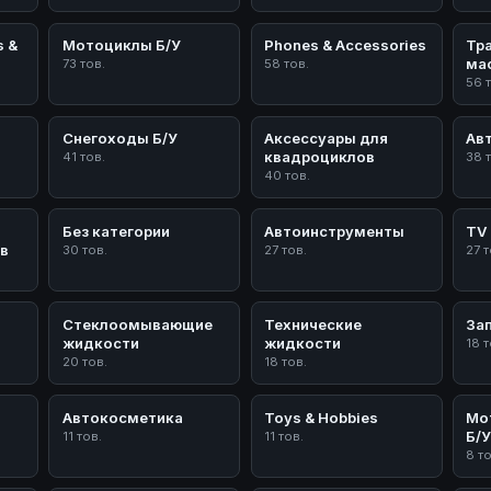
s &
Мотоциклы Б/У
Phones & Accessories
Тр
ма
73 тов.
58 тов.
56 
Снегоходы Б/У
Аксессуары для
Ав
квадроциклов
41 тов.
38 
40 тов.
Без категории
Автоинструменты
TV 
в
30 тов.
27 тов.
27 т
Стеклоомывающие
Технические
За
жидкости
жидкости
18 т
20 тов.
18 тов.
Автокосметика
Toys & Hobbies
Мо
Б/
11 тов.
11 тов.
8 т