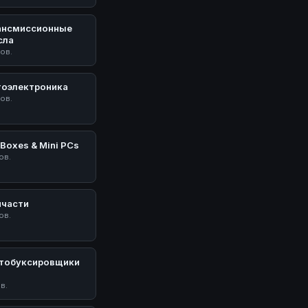
ансмиссионные
сла
тов.
тоэлектроника
тов.
Boxes & Mini PCs
ов.
пчасти
ов.
тобуксировщики
У
ов.