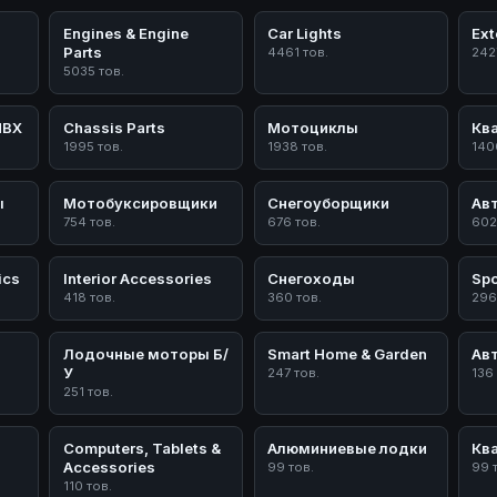
Engines & Engine
Car Lights
Ext
Parts
4461 тов.
242
5035 тов.
ПВХ
Chassis Parts
Мотоциклы
Кв
1995 тов.
1938 тов.
140
ы
Мотобуксировщики
Снегоуборщики
Ав
754 тов.
676 тов.
602
ics
Interior Accessories
Снегоходы
Spo
418 тов.
360 тов.
296
Лодочные моторы Б/
Smart Home & Garden
Ав
У
247 тов.
136
251 тов.
Computers, Tablets &
Алюминиевые лодки
Кв
Accessories
99 тов.
99 
110 тов.