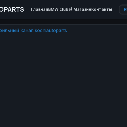
OPARTS
Главная
BMW club
🛒 Магазин
Контакты
R
ссика, которая возвращаетс
ильный канал sochiautoparts