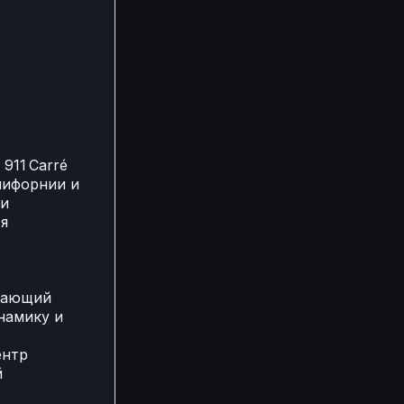
911 Carré
лифорнии и
ши
я
ыдающий
инамику и
ентр
й