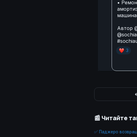
• Ремон
амортиз
машина 
Автор
@
@sochia
#sochia
❤
3
←
📰 Читайте т
✅ Паджеро возвраща