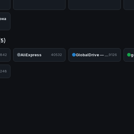
она
(5)
AliExpress
GlobalDrive — Садовая и силовая техника
g
842
40532
9126
248