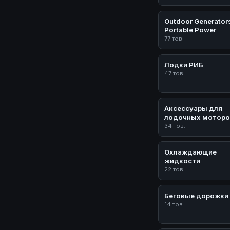
Outdoor Generator
Portable Power
77 тов.
Лодки РИБ
47 тов.
Аксессуары для
лодочных моторо
34 тов.
Охлаждающие
жидкости
22 тов.
Беговые дорожки
14 тов.