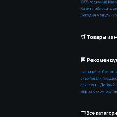
1955‑годичный Nash 
Хотите обновить ав
Сегодня модульных
🛒 Товары из 
🏁 Рекоменду
пятница! ☀️ Сегодн
стартовали продаж
рекламы
Добрый п
мир за окном окута
🗂️ Все категор