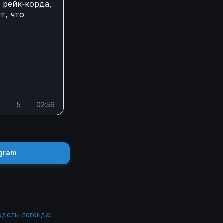
 рейк‑корда,
т, что
5
02:56
gram
одель-легенда: