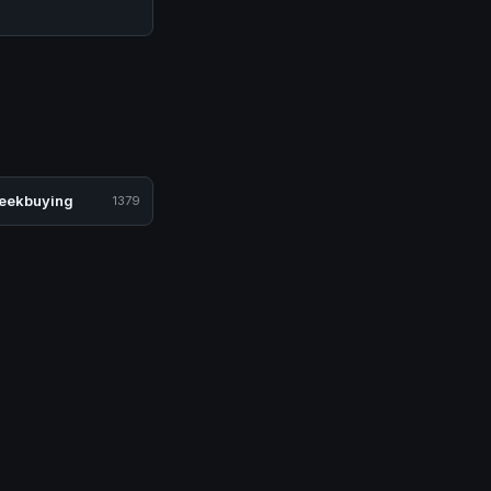
eekbuying
1379