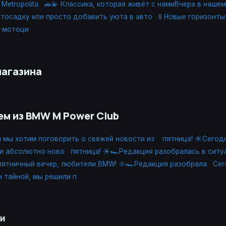
Metropolita
🚗💫 Классика, которая живёт с намиВчера в наше
тосадку или просто добавить уюта в авто
🚦 Новые горизонты
 мотоци
магазина
ем из BMW M Power Club
я мы хотим поговорить о свежей новости из
пятница! ☀️Сегод
и абсолютно ново
пятница! ☀️🏎Редакция разобралась в ситу
ятничный вечер, любители BMW! 🌞🏎Редакция разобрала
Сег
н тайной, мы решили п
ии