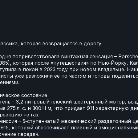
✨
ассика, которая возвращается в дорогу
одня поприветствовала винтажная сенсация – Porsche 
1985), которая после «путешествия» по Нью‑Йорку, Ка
тупила в покой в 2023 году при новом владельце. На
исты уже разложили её по частям и готовы поделитьс
ениями.
ическое состояние
тель – 3,2‑литровый плоский шестерённый мотор, в
е 275 л. с. и 300 Н·м, что придает 911 характерную д
реакцию на газ.
миссия – 5‑ступенчатый механический раздаточный ц
 915, который обеспечивает плавный и эмоциональны
чение передач.