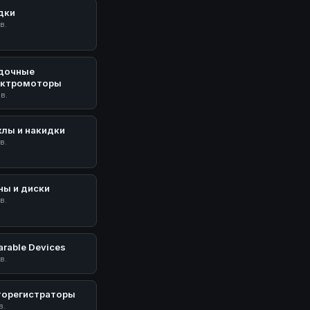
дки
в.
дочные
ектромоторы
ов.
хлы и накидки
в.
ны и диски
в.
rable Devices
в.
торегистраторы
в.