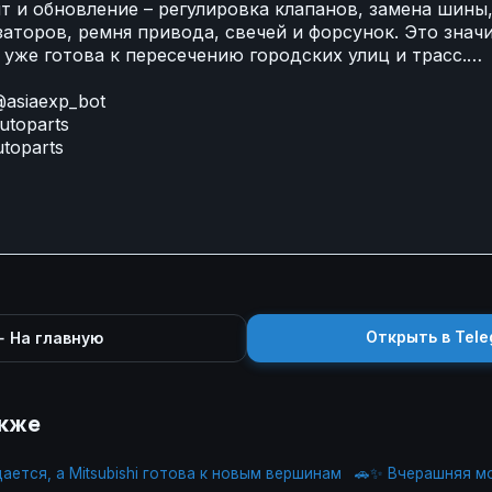
т и обновление – регулировка клапанов, замена шины,
аторов, ремня привода, свечей и форсунок. Это значи
уже готова к пересечению городских улиц и трасс.…
asiaexp_bot
utoparts
utoparts
Открыть в Tele
 На главную
акже
ется, а Mitsubishi готова к новым вершинам
🚗✨ Вчерашняя м