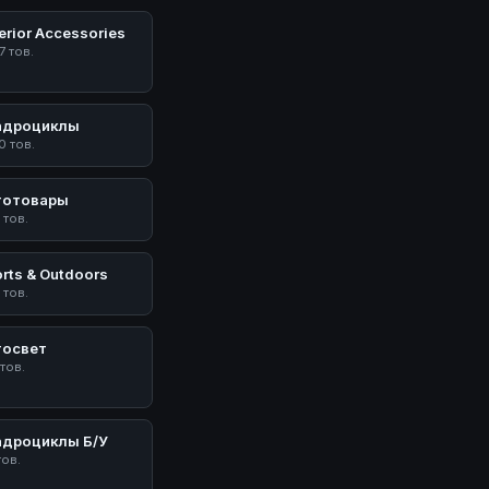
erior Accessories
7 тов.
адроциклы
0 тов.
тотовары
 тов.
rts & Outdoors
 тов.
тосвет
 тов.
адроциклы Б/У
тов.