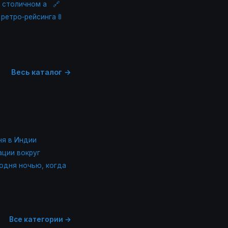
м столичном а
🔗
 ретро‑рейсинга 🚦
Весь каталог →
ня в Индии
ации вокруг
одня ночью, когда
Все категории →