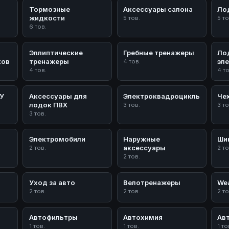
Тормозные
Аксессуары салона
Ло
жидкости
5 тов.
5 то
6 тов.
Эллиптические
Гребные тренажеры
Ло
ков
тренажеры
эл
4 тов.
4 тов.
4 т
/У
Аксессуары для
Электроквадроциклы
Че
лодок ПВХ
3 тов.
3 то
3 тов.
Электромобили
Наружные
Ши
аксессуары
2 тов.
2 то
2 тов.
Уход за авто
Велотренажеры
Wea
2 тов.
2 тов.
2 то
Автофильтры
Автохимия
Ав
1 тов.
1 тов.
1 то