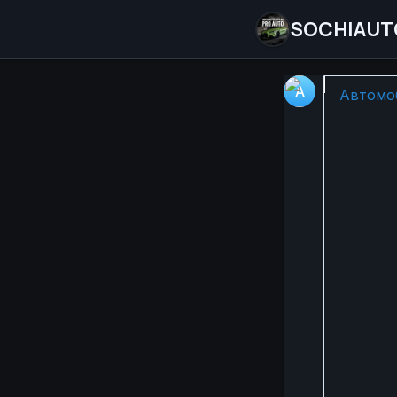
SOCHIAUT
🚗✨ Кла
Автомоб