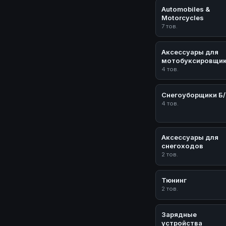
Automobiles &
Motorcycles
7 тов.
Аксессуары для
мотобуксировщи
4 тов.
Снегоуборщики Б
4 тов.
Аксессуары для
снегоходов
2 тов.
Тюнинг
2 тов.
Зарядные
устройства