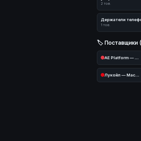
2 тов.
Держатели телеф
1 тов.
🏷️ Поставщики 
AE Platform — AliExpress (Авто)
Лукойл — Масла и техжидкости