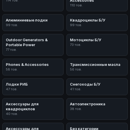
Accessories
114 тов.
110 тов.
Алюминиевые лодки
Квадроциклы Б/У
99 тов.
99 тов.
Outdoor Generators &
Мотоциклы Б/У
Portable Power
73 тов.
77 тов.
Phones & Accessories
Трансмиссионные масла
58 тов.
56 тов.
Лодки РИБ
Снегоходы Б/У
47 тов.
41 тов.
Аксессуары для
Автоэлектроника
квадроциклов
38 тов.
40 тов.
Аксессуары для
Без категории