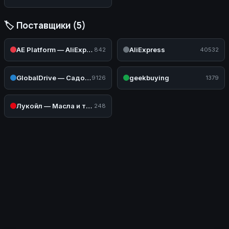
🏷️ Поставщики (5)
AE Platform — AliExpress (Авто)
AliExpress
842
40532
GlobalDrive — Садовая и силовая техника
geekbuying
9126
1379
Лукойл — Масла и техжидкости
248