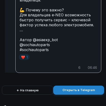
владельца.
💪
Почему это важно?
Для владельцев e‑NEO возможность
быстро получить сервис – ключевой
фактор успеха любого электромобиля.
…
Автор
@asiaexp_bot
@sochiautoparts
#sochiautoparts
❤
1
6
06:46
Открыть в Telegram
← На главную