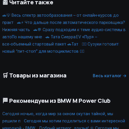
📰 Читайте также
🚗💡 Весь спектр автообразования – от онлайн‑курсов до
практ
🚗⚡ Что дальше после автоматического парковщика?
Нижняя часть
🚗💬 Сразу подходим к теме аудио‑системы в
автоПо нашему мне
🚗 Тата Сиерра EV «Пур» –
все‑объемный стартовый пакет 🚗Тат
🚵‍♀️ Сузуки готовит
новый “пит-стоп” для мотоциклистов 🚵‍♂
🛒 Товары из магазина
Весь каталог →
🏁 Рекомендуем из BMW M Power Club
Сегодня ночью, когда мир за окном окутан тайной, мы
решили п
Сегодня мы хотим поделиться с вами интересной
находкой - BMW
Добрый четверг, друзья! 🌞 Сегодня мы