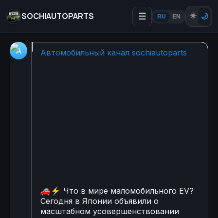
SOCHIAUTOPARTS
☰
☀️
🌙
RU
EN
🚗⚡ Что в мире маломобил
Автомобильный канал sochiautoparts
🚗
⚡
Что в мире маломобильного EV?
Сегодня в Японии объявили о
масштабном усовершенствовании