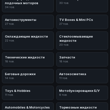
лодочных моторов
30 тов.
34 тов.
Автоинструменты
TV Boxes & Mini PCs
27 тов.
27 тов.
Охлаждающие жидкости
Стеклоомывающие
жидкости
22 тов.
20 тов.
Технические жидкости
Запчасти
18 тов.
18 тов.
Беговые дорожки
Автокосметика
14 тов.
11 тов.
Toys & Hobbies
Мотобуксировщики Б/У
11 тов.
8 тов.
Automobiles & Motorcycles
Тормозные жидкости