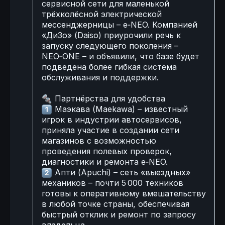
сервисной сети для маленькой
трёхколёсной электрической
мессенджерницы – e‑NEO. Компанией
«ДиЗо» (Daiso) приурочили речь к
запуску следующего поколения –
NEO‑ONE – и объявили, что базе будет
подведена более гибкая система
обслуживания и поддержки.
🔩
Партнёрства для удобства
️⃣
Маэкава (Maekawa) – известный
игрок в индустрии автосервисов,
приняла участие в создании сети
магазинов с возможностью
проведения полевых проверок,
диагностики и ремонта e‑NEO.
️⃣
Апти (Apuchi) – сеть «выездных»
механиков – почти 5 000 техников
готовы к оперативному вмешательству
в любой точке страны, обеспечивая
быстрый отклик и ремонт по запросу