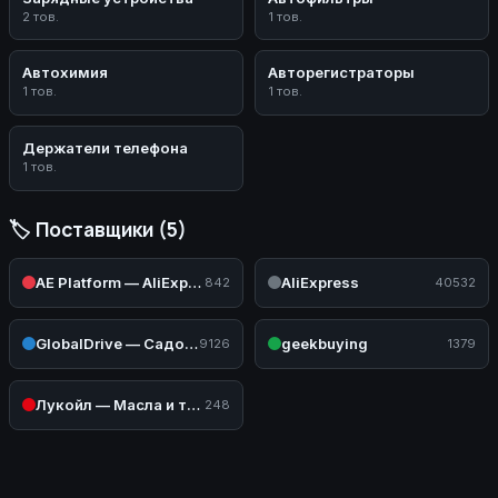
2 тов.
1 тов.
Автохимия
Авторегистраторы
1 тов.
1 тов.
Держатели телефона
1 тов.
🏷️ Поставщики (5)
AE Platform — AliExpress (Авто)
AliExpress
842
40532
GlobalDrive — Садовая и силовая техника
geekbuying
9126
1379
Лукойл — Масла и техжидкости
248