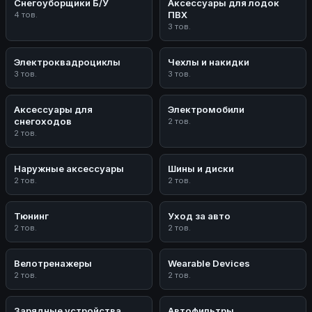
Снегоуборщики Б/У
Аксессуары для лодок
ПВХ
4 тов.
3 тов.
Электроквадроциклы
Чехлы и накидки
3 тов.
3 тов.
Аксессуары для
Электромобили
снегоходов
2 тов.
2 тов.
Наружные аксессуары
Шины и диски
2 тов.
2 тов.
Тюнинг
Уход за авто
2 тов.
2 тов.
Велотренажеры
Wearable Devices
2 тов.
2 тов.
Зарядные устройства
Автофильтры