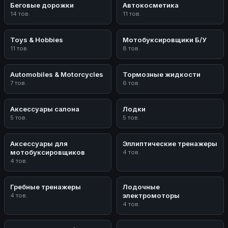
Беговые дорожки
Автокосметика
14 тов.
11 тов.
Toys & Hobbies
Мотобуксировщики Б/У
11 тов.
8 тов.
Automobiles & Motorcycles
Тормозные жидкости
7 тов.
6 тов.
Аксессуары салона
Лодки
5 тов.
5 тов.
Аксессуары для
Эллиптические тренажеры
мотобуксировщиков
4 тов.
4 тов.
Гребные тренажеры
Лодочные
электромоторы
4 тов.
4 тов.