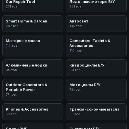
Car Repair Tool
Лодочные моторы Б/У
271 тов.
251 тов.
Smart Home & Garden
Автосвет
247 тов.
136 тов.
Моторные масла
Computers, Tablets &
Accessories
114 тов.
110 тов.
Алюминиевые лодки
Квадроциклы Б/У
99 тов.
99 тов.
Outdoor Generators &
Мотоциклы Б/У
Portable Power
73 тов.
77 тов.
Phones & Accessories
Трансмиссионные масла
58 тов.
56 тов.
Лодки РИБ
Снегоходы Б/У