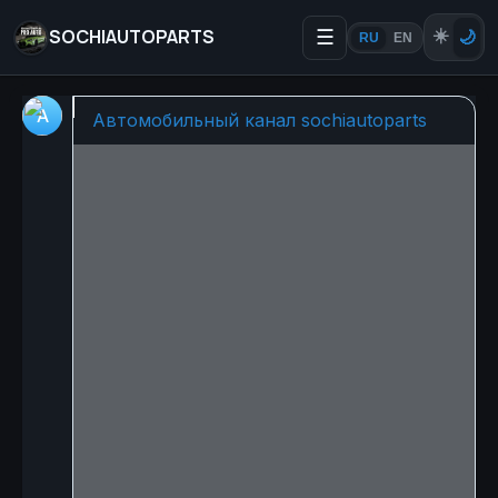
SOCHIAUTOPARTS
☰
☀️
🌙
RU
EN
🚘✨ Bentley раскрывает н
Автомобильный канал sochiautoparts