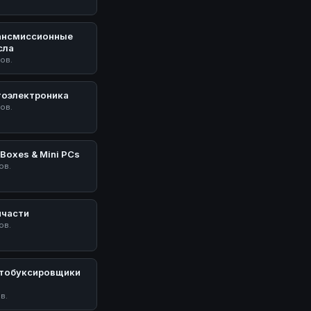
ансмиссионные
сла
тов.
тоэлектроника
тов.
Boxes & Mini PCs
ов.
пчасти
ов.
тобуксировщики
У
ов.