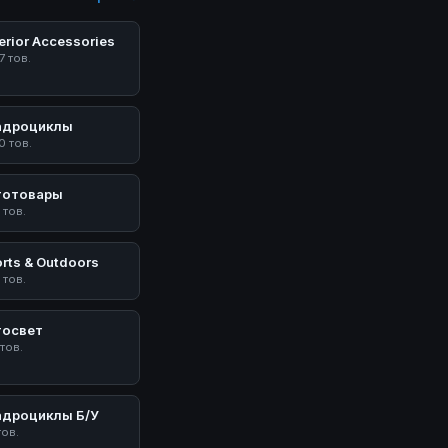
erior Accessories
7 тов.
адроциклы
0 тов.
тотовары
 тов.
rts & Outdoors
 тов.
тосвет
 тов.
адроциклы Б/У
тов.