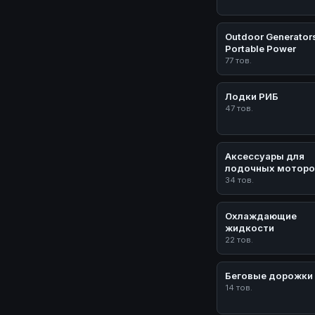
Outdoor Generator
Portable Power
77 тов.
Лодки РИБ
47 тов.
Аксессуары для
лодочных моторо
34 тов.
Охлаждающие
жидкости
22 тов.
Беговые дорожки
14 тов.