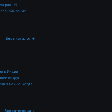
ую ран
🚨
зелёной» гонки:
Весь каталог →
ня в Индии
ации вокруг
одня ночью, когда
Все категории →