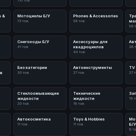
110 тов.
s &
Мотоциклы Б/У
Phones & Accessories
Тр
ма
73 тов.
58 тов.
56 
Снегоходы Б/У
Аксессуары для
Ав
квадроциклов
41 тов.
38 
40 тов.
Без категории
Автоинструменты
TV 
в
30 тов.
27 тов.
27 т
Стеклоомывающие
Технические
За
жидкости
жидкости
18 т
20 тов.
18 тов.
Автокосметика
Toys & Hobbies
Мо
Б/
11 тов.
11 тов.
8 т