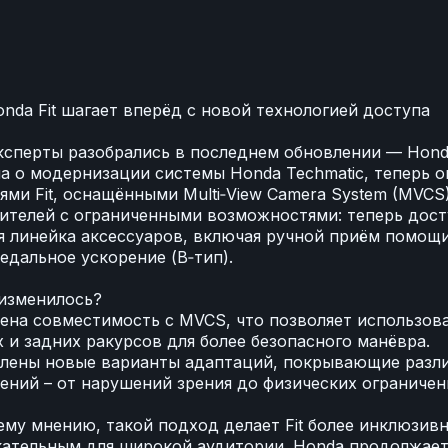
✨
nda Fit шагает вперёд с новой технологией доступа
сперты разобрались в последнем обновлении — Hond
а о модернизации системы Honda Techmatic, теперь о
ями Fit, оснащёнными Multi‑View Camera System (MVCS
ителей с ограниченными возможностями: теперь дост
 линейка аксессуаров, включая ручной приём помощи
едальное ускорение (B‑тип).
изменилось?
ена совместимость с MVCS, что позволяет использов
 и задних ракурсов для более безопасного манёвра.
влены новые варианты адаптаций, покрывающие разл
ений – от нарушений зрения до физических ограничени
му мнению, такой подход делает Fit более инклюзив
кательным для широкой аудитории. Honda продолжае