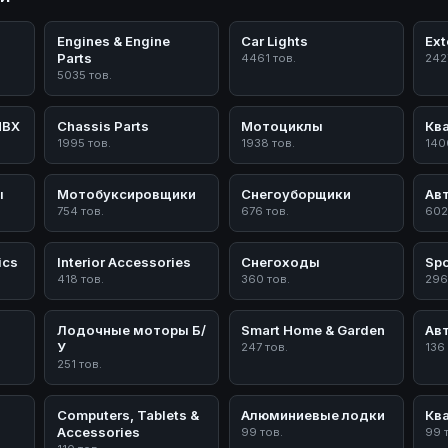
Engines & Engine
Car Lights
Ext
Parts
4461 тов.
242
5035 тов.
ПВХ
Chassis Parts
Мотоциклы
Кв
1995 тов.
1938 тов.
140
ы
Мотобуксировщики
Снегоуборщики
Ав
754 тов.
676 тов.
602
ics
Interior Accessories
Снегоходы
Spo
418 тов.
360 тов.
296
Лодочные моторы Б/
Smart Home & Garden
Ав
У
247 тов.
136
251 тов.
Computers, Tablets &
Алюминиевые лодки
Кв
Accessories
99 тов.
99 