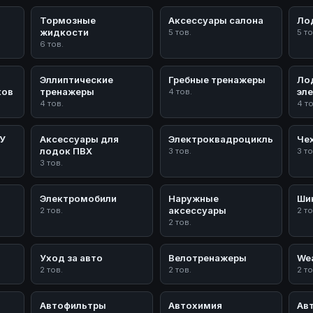
Тормозные
Аксессуары салона
Ло
жидкости
5 тов.
5 то
6 тов.
Эллиптические
Гребные тренажеры
Ло
ков
тренажеры
эл
4 тов.
4 тов.
4 т
/У
Аксессуары для
Электроквадроциклы
Че
лодок ПВХ
3 тов.
3 то
3 тов.
Электромобили
Наружные
Ши
аксессуары
2 тов.
2 то
2 тов.
Уход за авто
Велотренажеры
Wea
2 тов.
2 тов.
2 то
Автофильтры
Автохимия
Ав