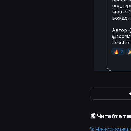
поддерж
ведь с 
вожден
Автор
@
@sochia
#sochia
🔥

2
←
📰 Читайте т
🚀 Мини‑поколение 