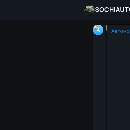
SOCHIAUT
🚗✨ Hon
Автомоб