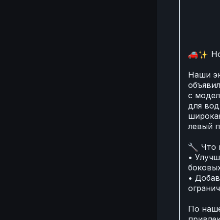
🚗
Ho
Наши эк
объявил
с модел
для вод
широкая
левый п
🔧
Что 
• Улучш
боковых
• Доба
огранич
По наше
привле