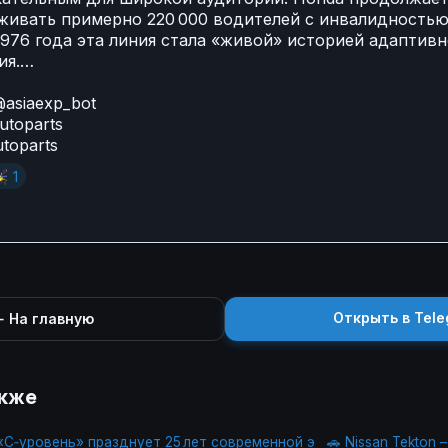
ивать примерно 220 000 водителей с инвалидностью
1976 года эта линия стала «живой» историей адаптивн
ия.…
asiaexp_bot
utoparts
utoparts

1
Открыть в Tele
 На главную
акже
«C‑уровень» празднует 25 лет современной э
🚗 Nissan Tekton 