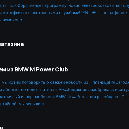
и за
🚗⚡ Форд меняет программу: новая электровозвоза, котор
 в конфликте с экстренными службами! 🚨N
📢 Плюс на фоне «
я чемпионо
магазина
ем из BMW M Power Club
я мы хотим поговорить о свежей новости из
пятница! ☀️Сегод
и абсолютно ново
пятница! ☀️🏎Редакция разобралась в ситу
ятничный вечер, любители BMW! 🌞🏎Редакция разобрала
Сег
н тайной, мы решили п
ии