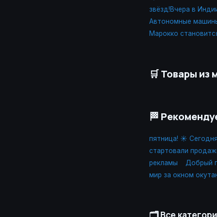
звёзд!Вчера в Инди
Автономные машины
Марокко становитс
🛒 Товары из 
🏁 Рекоменду
пятница! ☀️ Сегодн
стартовали продаж
рекламы
Добрый п
мир за окном окута
🗂️ Все категор