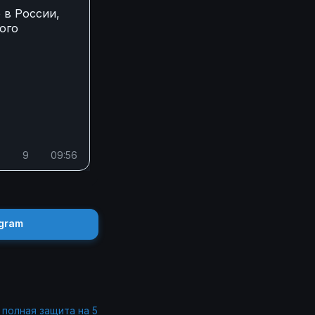
 в России,
ого
9
09:56
gram
– полная защита на 5