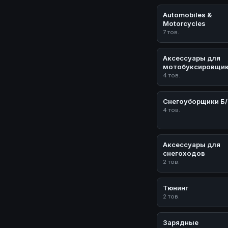
Automobiles &
Motorcycles
7 тов.
Аксессуары для
мотобуксировщи
4 тов.
Снегоуборщики Б
4 тов.
Аксессуары для
снегоходов
2 тов.
Тюнинг
2 тов.
Зарядные