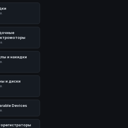
дки
в.
дочные
ектромоторы
ов.
хлы и накидки
в.
ны и диски
в.
rable Devices
в.
торегистраторы