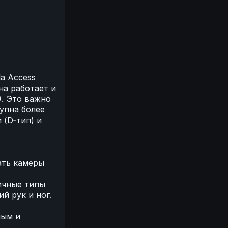
a Access
на работает и
). Это важно
упна более
 (D‑тип) и
ать камеры
ичные типы
й рук и ног.
ным и
т