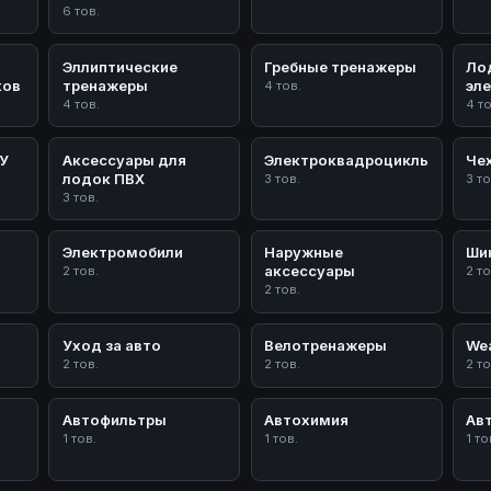
6 тов.
Эллиптические
Гребные тренажеры
Ло
ков
тренажеры
эл
4 тов.
4 тов.
4 т
/У
Аксессуары для
Электроквадроциклы
Че
лодок ПВХ
3 тов.
3 то
3 тов.
Электромобили
Наружные
Ши
аксессуары
2 тов.
2 то
2 тов.
Уход за авто
Велотренажеры
Wea
2 тов.
2 тов.
2 то
Автофильтры
Автохимия
Ав
1 тов.
1 тов.
1 то