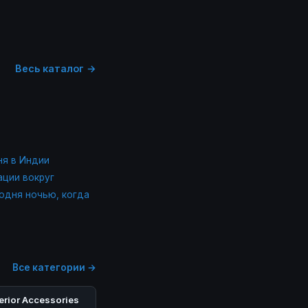
Весь каталог →
ня в Индии
ации вокруг
одня ночью, когда
Все категории →
erior Accessories