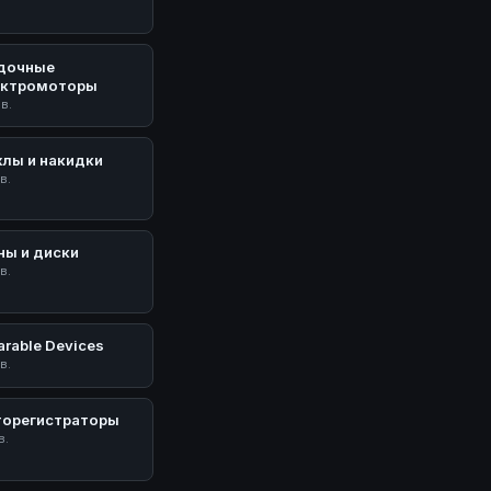
дочные
ектромоторы
ов.
хлы и накидки
в.
ны и диски
в.
rable Devices
в.
торегистраторы
в.