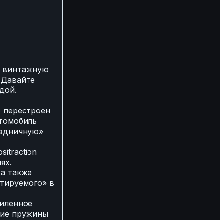
а винтажную
. Давайте
дой.
ю перестроен
втомобиль
аздничную»
itraction
ях.
 а также
ртируемого» в
силенное
кие пружины