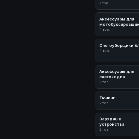
7 тов.
Аксессуары для
мотобуксировщи
4 тов.
Снегоуборщики Б
4 тов.
Аксессуары для
снегоходов
2 тов.
Тюнинг
2 тов.
Зарядные
устройства
2 тов.