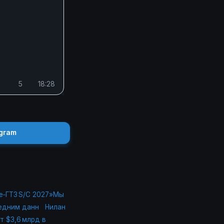
5
18:28
gram
е‑ГТ3 S/C 2027»Мы
едним данн
Нилан
т $3,6 млрд в