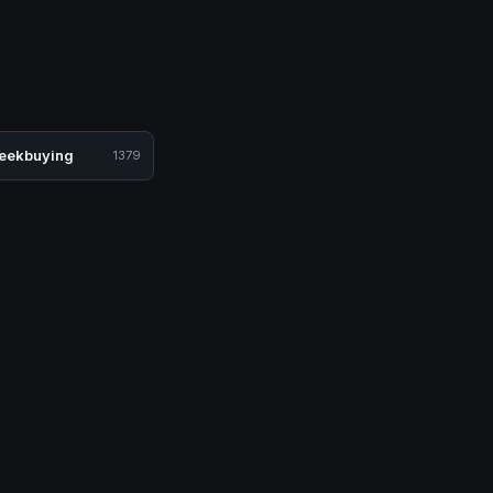
eekbuying
1379