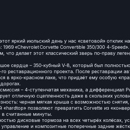

этот яркий июльский день у нас «световой» отклик н
: 1969 «Chevrolet Corvette Convertible 350/300 4‑Speed»
м, что делает этот классический зверь по‑праву леген
шое сердце – 350‑кубный V‑8, который был полность
‑го реставрационного проекта. После реставрации а
ся в ярко‑красном лаке, что придаёт ему особую «пр
 дорогах.
миссия – 4‑ступенчатая механика, а дифференциал Pos
рует отличную сцепленность даже в скользких услови
зность: черная мягкая крыша с возможностью снятия,
 «hardtop» позволяют превратить Corvette из «конве
 в считанные минуты.
остью дисковые тормоза на всех четырёх колёсах, у
 управление и композитные поперечные задние жёст