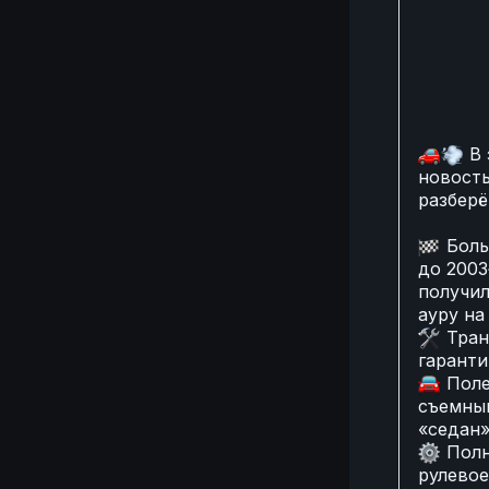
🚗

В 
новость
разберё
🏁
Боль
до 2003
получил
ауру на
🛠️
Транс
гаранти
🚘
Поле
съемный
«седан»
⚙️
Полн
рулевое