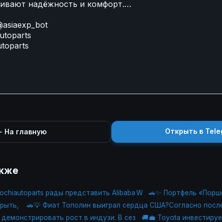
чивают надёжность и комфорт.…
asiaexp_bot
utoparts
utoparts
Открыть в Tele
 На главную
акже
sochiautoparts рады представить Alibaba W
🚗✨ Портфель «Порш
крыть,
🚗💡 Фиат Тополин выиграл сердца США?Согласно посл
демонстрировать рост в индузи. В сез
🚚💼 Toyota инвестируе