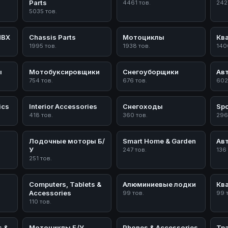
Parts
4461 тов.
242
5035 тов.
ПВХ
Chassis Parts
Мотоциклы
Кв
1995 тов.
1938 тов.
140
ы
Мотобуксировщики
Снегоуборщики
Ав
754 тов.
676 тов.
602
ics
Interior Accessories
Снегоходы
Spo
418 тов.
360 тов.
296
Лодочные моторы Б/
Smart Home & Garden
Ав
У
247 тов.
136
251 тов.
Computers, Tablets &
Алюминиевые лодки
Кв
Accessories
99 тов.
99 
110 тов.
s &
Мотоциклы Б/У
Phones & Accessories
Тр