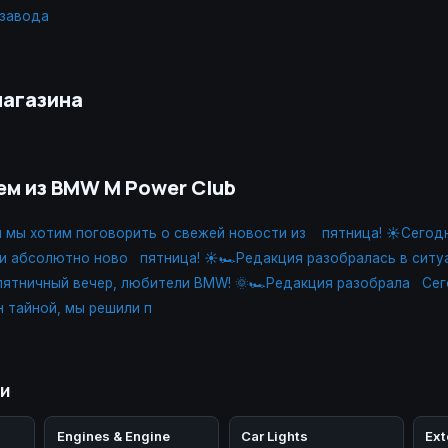
 завода
магазина
ем из BMW M Power Club
я мы хотим поговорить о свежей новости из
пятница! ☀️Сегод
и абсолютно ново
пятница! ☀️🏎Редакция разобралась в ситу
ятничный вечер, любители BMW! 🌞🏎Редакция разобрала
Сег
н тайной, мы решили п
ии
Engines & Engine
Car Lights
Ext