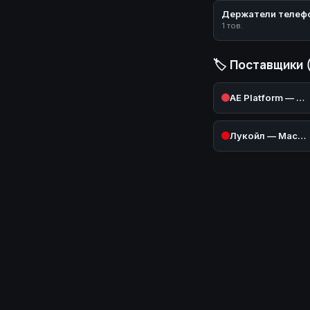
Держатели телеф
1 тов.
🏷️ Поставщики 
AE Platform — AliExpress (Авто)
Лукойл — Масла и техжидкости