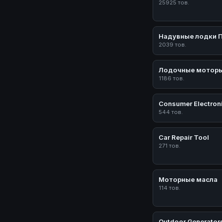
25925 тов.
Надувные лодки 
2039 тов.
Лодочные мотор
1186 тов.
Consumer Electron
544 тов.
Car Repair Tool
271 тов.
Моторные масла
114 тов.
Outdoor Generator