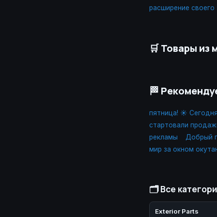
расширение своего
🛒 Товары из 
🏁 Рекоменду
пятница! ☀️ Сегодн
стартовали продаж
рекламы
Добрый п
мир за окном окута
🗂️ Все категор
Exterior Parts