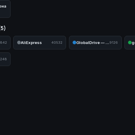
она
(5)
AliExpress
GlobalDrive — Садовая и силовая техника
g
842
40532
9126
248