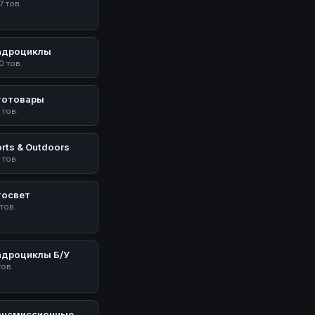
7 тов.
адроциклы
0 тов.
тотовары
 тов.
rts & Outdoors
 тов.
тосвет
 тов.
адроциклы Б/У
тов.
ансмиссионные