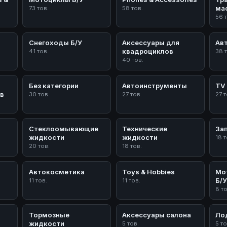
ма
73 тов.
58 тов.
56 
Снегоходы Б/У
Аксессуары для
Ав
квадроциклов
41 тов.
38 
40 тов.
Без категории
Автоинструменты
TV 
в
30 тов.
27 тов.
27 т
Стеклоомывающие
Технические
За
жидкости
жидкости
18 т
20 тов.
18 тов.
Автокосметика
Toys & Hobbies
Мо
Б/
11 тов.
11 тов.
8 т
Тормозные
Аксессуары салона
Ло
жидкости
5 тов.
5 то