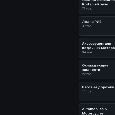
Portable Power
77 тов.
Лодки РИБ
47 тов.
Аксессуары для
лодочных моторо
34 тов.
Охлаждающие
жидкости
22 тов.
Беговые дорожки
14 тов.
Automobiles &
Motorcycles