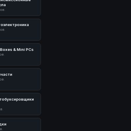
сла
тов.
тоэлектроника
тов.
Boxes & Mini PCs
ов.
пчасти
ов.
тобуксировщики
У
ов.
дки
в.