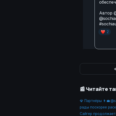
обеспе
Автор
@
@sochia
#sochia
❤
2
←
📰 Читайте т
💎 Партнёры 👩‍💼 @
рады поскорее рас
Сайгер продолжает 