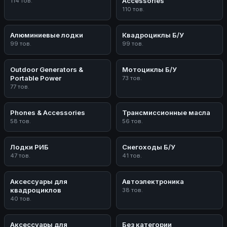
Accessories
114 тов.
110 тов.
Алюминиевые лодки
Квадроциклы Б/У
99 тов.
99 тов.
Outdoor Generators &
Мотоциклы Б/У
Portable Power
73 тов.
77 тов.
Phones & Accessories
Трансмиссионные масла
58 тов.
56 тов.
Лодки РИБ
Снегоходы Б/У
47 тов.
41 тов.
Аксессуары для
Автоэлектроника
квадроциклов
38 тов.
40 тов.
Аксессуары для
Без категории