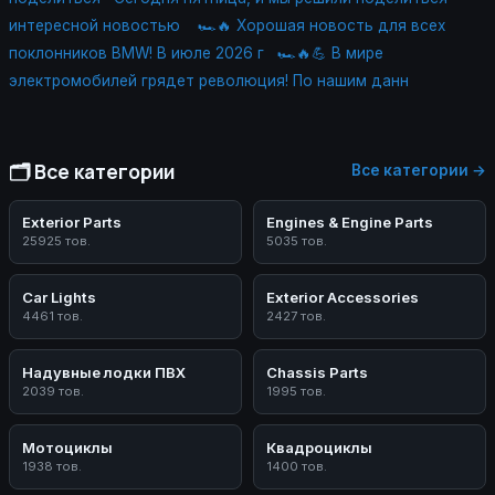
интересной новостью
🏎🔥 Хорошая новость для всех
поклонников BMW! В июле 2026 г
🏎🔥💪 В мире
электромобилей грядет революция! По нашим данн
🗂️ Все категории
Все категории →
Exterior Parts
Engines & Engine Parts
25925 тов.
5035 тов.
Car Lights
Exterior Accessories
4461 тов.
2427 тов.
Надувные лодки ПВХ
Chassis Parts
2039 тов.
1995 тов.
Мотоциклы
Квадроциклы
1938 тов.
1400 тов.