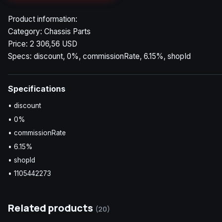
Product information:
Category: Chassis Parts
Price: 2 306,56 USD
Specs: discount, 0%, commissionRate, 6.15%, shopId
Specifications
• discount
• 0%
• commissionRate
• 6.15%
• shopId
• 1105442273
Related products
(20)