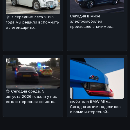
Сегодня в мире
🌞 В середине лета 2026
электромобилей
года мы решили вспомнить
произошло значимое
о легендарных
событие: концерны General
автомобилях прошлого.
Motors и SAIC Motor объяв
Наша мысль пере
😊 Сегодня среда, 5
августа 2026 года, и у нас
любители BMW M! 🏎
есть интересная новость
Сегодня хотим поделиться
для вас! 🏎Редакция
с вами интересной
разобрала
новостью: следующее
поколение BMW M3 To