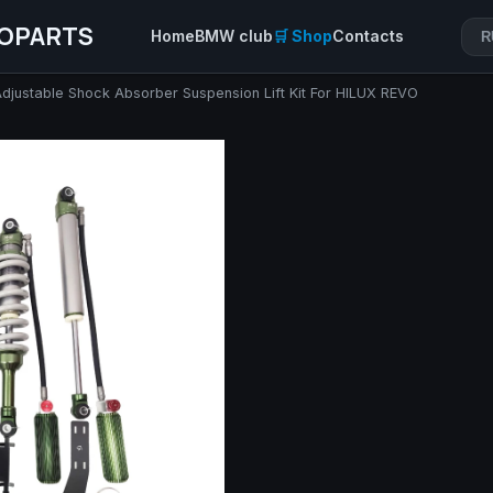
OPARTS
Home
BMW club
🛒 Shop
Contacts
R
djustable Shock Absorber Suspension Lift Kit For HILUX REVO