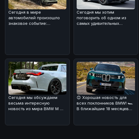
Сегодня в мире
Сегодня мы хотим
автомобилей произошло
поговорить об одном из
знаковое событие:
самых удивительных
компания Honda отчиталась
автомобилей
о рекордных продажа
современности -
электрическом
Сегодня мы обсуждаем
😊 Хорошая новость для
весьма интересную
всех поклонников BMW! 🏎
новость из мира BMW M 🔥.
В ближайшие 18 месяцев
В Калифорнии местный
Мюнхен планирует
мастер решил п
наводнить ры