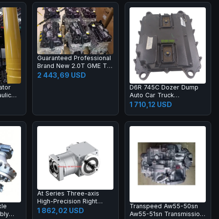
Guaranteed Professional
Brand New 2.0T GME T4
With Hurricane Turbo
2 443,69 USD
Engine for Jeep
ator
D6R 745C Dozer Dump
Compass Renegade
ulic
Auto Car Truck
Gladiator Pickup
ucket
Transmission Systems
1 710,12 USD
r
GP Controller ECM ECU
Control Unit 455-9580
20R-7217 365-6773
At Series Three-axis
High-Precision Right
le
Transpeed Aw55-50sn
Angle Gearbox with
1 862,02 USD
bly
Aw55-51sn Transmission
Spiral Bevel Gear for