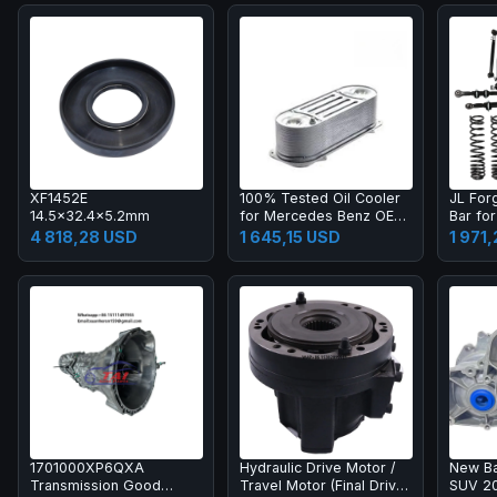
XF1452E
100% Tested Oil Cooler
JL For
14.5x32.4x5.2mm
for Mercedes Benz OE
Bar fo
NO 51095007112 FOR
Wrangl
4 818,28 USD
1 645,15 USD
1 971
AKJ NO.WO-109
Steeri
Warran
1701000XP6QXA
Hydraulic Drive Motor /
New Ba
Transmission Good
Travel Motor (Final Drive
SUV 2