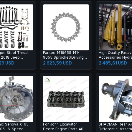
ged Steel Thrust
Farsee 1419655 141-
High Quality Excav
r 2018 Jeep
9655 Sprocket/Driving
Accessories Hydra
er JL Heavy-Duty
Gear 374 Construction
Liner Boom Arm B
,29 USD
2 623,59 USD
2 485,61 USD
ng Kit-New 1 Year
Machinery Parts
Cylinder Excavato
ty
Cylinder
ic Senova X-65
For John Excavator
SHACMAN Rear Ax
015- 6-Speed
Deere Engine Parts 4045
Differential Assem