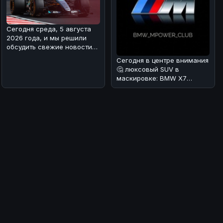
Сегодня среда, 5 августа
2026 года, и мы решили
обсудить свежие новости
из мира Формулы-1. В
Сегодня в центре внимания
Mercede
🤔 люксовый SUV в
маскировке: BMW X7
Individual в Urban Green
🌿.Редакция