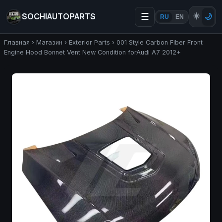
SOCHIAUTOPARTS
☰
☀️
🌙
RU
EN
Главная
›
Магазин
›
Exterior Parts
›
001 Style Carbon Fiber Front
Engine Hood Bonnet Vent New Condition forAudi A7 2012+