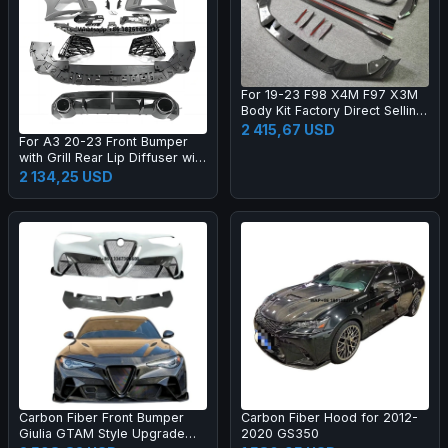
For 19-23 F98 X4M F97 X3M
Body Kit Factory Direct Selling
Carbon Fiber AE Style Front
2 415,67 USD
For A3 20-23 Front Bumper
Bumper Edge Rear Diffuser
with Grill Rear Lip Diffuser with
Side Skirt
Muffler Tip Full RS3 Style
2 134,25 USD
Body Kit
Carbon Fiber Front Bumper
Carbon Fiber Hood for 2012-
Giulia GTAM Style Upgrade
2020 GS350