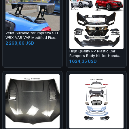
Veidt Suitable for Impreza STI
WRX VAB VAF Modified Fixed
Wing EUR Model Carbon Fiber
2 268,86 USD
GT Large Spoiler
High Quality PP Plastic Car
Bumpers Body Kit for Honda
2015 HRV Vezel Upgrade 20
1 624,35 USD
19