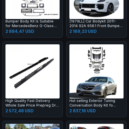
Bumper Body Kit Is Suitable
[1979LL] Car Bodykit 2011-
for MercedesBenz G-Class
2014 92A 958.1 Front Bumper
W464 to W465 G63 OLD to
Upgrade to 2024 2025 Turbo
2 884,47 USD
2 169,23 USD
NEW
GT Style Body Kit for Cayenne
958
High Quality Fast Delivery
Hot selling Exterior Tuning
Whole Sale Price Prepreg Dry
Conversation Body Kit fo
Carbon Fiber Performance
2009-2012 Auto Parts Car
2 572,48 USD
2 837,16 USD
Side Skirts for R8 2019-2023
Mod