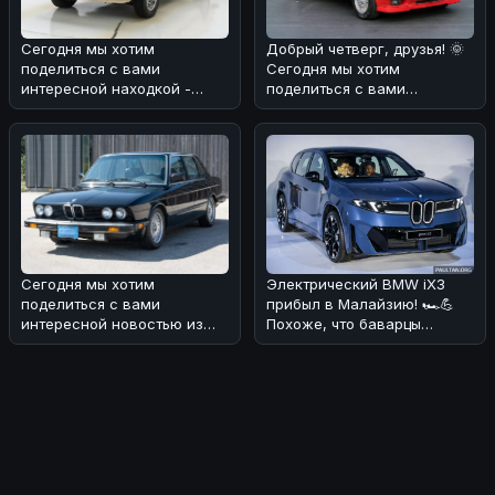
Сегодня мы хотим
Добрый четверг, друзья! 🌞
поделиться с вами
Сегодня мы хотим
интересной находкой -
поделиться с вами
BMW 2002 1974 года
интересной историей о
выпуска! 🏎 Этот автомоб
редком экземпляр
Сегодня мы хотим
Электрический BMW iX3
поделиться с вами
прибыл в Малайзию! 🏎💪
интересной новостью из
Похоже, что баварцы
мира BMW! 🏎На аукционе
наконец-то добрались до
без резерва была в
этого рынка