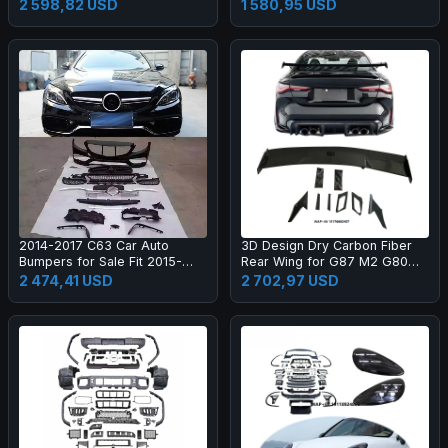
Black Color One Year Warranty
2 598,82 USD
1 580,95 USD
2014-2017 C63 Car Auto
3D Design Dry Carbon Fiber
Bumpers for Sale Fit 2015-
Rear Wing for G87 M2 G80
2017 New C Class W205 C180
M3 G82 M4 Dry Carbon Fiber
2 474,41 USD
2 702,97 USD
C200l C260l
Rear Spoiler High Quality