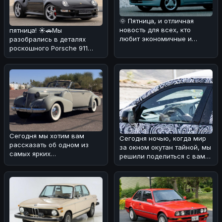
🌞 Пятница, и отличная
новость для всех, кто
пятница! ☀️🚗Мы
любит экономичные и
разобрались в деталях
динамичные автомобили! 🚗
роскошного Porsche 911
Мы разобра
Carrera 4S 1997 года
выпуска. Эта модел
Сегодня мы хотим вам
Сегодня ночью, когда мир
рассказать об одном из
за окном окутан тайной, мы
самых ярких
решили поделиться с вами
представителей
интересной новостью из
классического
американского а