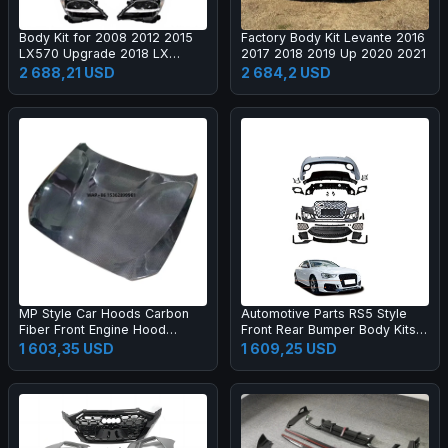
Body Kit for 2008 2012 2015
Factory Body Kit Levante 2016
LX570 Upgrade 2018 LX
2017 2018 2019 Up 2020 2021
Super Sport Grille Bumper Led
2 688,21 USD
2 684,2 USD
Headlamp Fog Lamp Tail Light
MP Style Car Hoods Carbon
Automotive Parts RS5 Style
Fiber Front Engine Hood
Front Rear Bumper Body Kits
Bonnet for M2C F87 F22
for A5 S5 B8.5 2013-2016
1 603,35 USD
1 609,25 USD
Upgrade 2017-2019 Body Kit