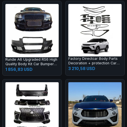
Factory Directcar Body Parts
Runde A6 Upgraded RS6 High
Decoration + protection Car
Quality Body Kit Car Bumper
Body Parts Car Accessories
3 210,58 USD
Grille Rear Lips Tail Throat Tail
1 856,83 USD
Wing Manufacturer Direct
Sales