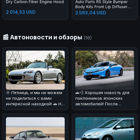
Dry Carbon Fiber Engine Hood
Auto Parts RS Style Bumper
Body Kits Front Lip Diffuser
2 014,53 USD
Side Skirts Headlights
2 583,04 USD
Taillights Bumper Body Kit for
A3 2013-2016
📰 Автоновости и обзоры
(10)
🌞 Пятница, и мы не можем
🚗💨 Хорошая новость для
не поделиться с вами
поклонников японских
интересной находкой! 🚗 На
автомобилей! После
днях нам попалась
недавнего землетрясения
информац
производств