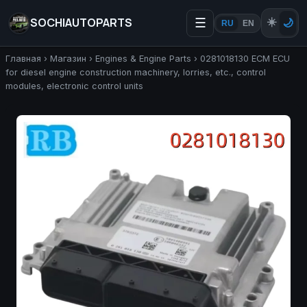
SOCHIAUTOPARTS
☰
☀️
🌙
RU
EN
Главная
›
Магазин
›
Engines & Engine Parts
›
0281018130 ECM ECU
for diesel engine construction machinery, lorries, etc., control
modules, electronic control units