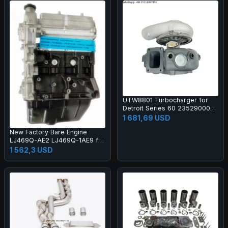
UTW8801 Turbocharger for
Detroit Series 60 23529000
721270
1 681,69 USD
New Factory Bare Engine
LJ469Q-AE2 LJ469Q-1AE9 for
Ex80 M70 Jiatu T3 Midi Engine
1 562,3 USD
Long Block LJ469Q