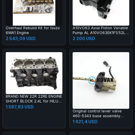
Overhaul Rebuild Kit for Isuzu
A10VO63 Axial Piston Variable
6WA1 Engine
Pump AL A10VO63EK1F1/52L-
VSD62N00T-S1677 Hydraulic
2 543,09 USD
2 200 USD
Piston Pump R902423665
BRAND NEW 22R 22RE ENGINE
SHORT BLOCK 2.4L for HILUX
PICKUP CRESSIDA COASTER
1 587,83 USD
CORONA
Original control lever valve
460-5343 base assembly
suitable for excavators 226D
1 921,4 USD
232D 236D 239D 242D 246D