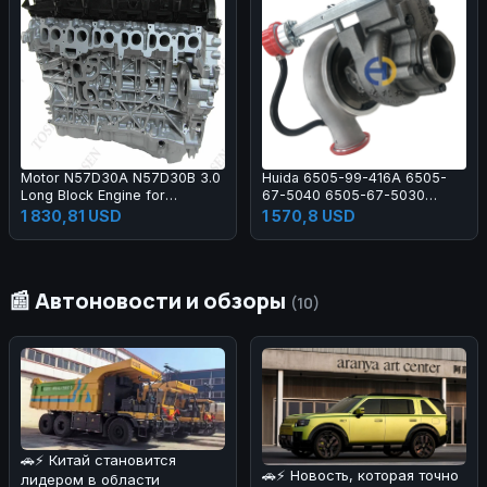
Motor N57D30A N57D30B 3.0
Huida 6505-99-416A 6505-
Long Block Engine for
67-5040 6505-67-5030
Remanufactured with Warranty
Turbocharger Turbo Kit for
1 830,81 USD
1 570,8 USD
PC200 PC300 PC400
📰 Автоновости и обзоры
(10)
🚗⚡ Китай становится
🚗⚡ Новость, которая точно
лидером в области