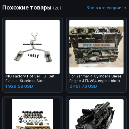
Похожие товары
Все в категории →
(20)
ING Factory Hot Sell Full Set
For Yanmar 4 Cylinders Diesel
Exhaust Stainless Steel
Engine 4TNV84 engine block
Catback and Resonant Pipe
1 929,56 USD
2 491,76 USD
Front Tube for Audi S4 S5 B8
4.2T Auto Parts