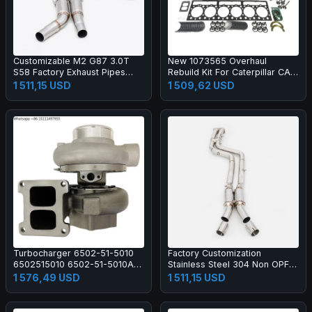
Customizable M2 G87 3.0T
New 1073565 Overhaul
S58 Factory Exhaust Pipes
Rebuild Kit For Caterpillar CAT
304 Stainless Steel Midpipe
3306 3306C Engine R1300
1 511,15 USD
1 509,62 USD
Turbocharger 6502-51-5010
Factory Customization
6502515010 6502-51-5010A
Stainless Steel 304 Non OPF
for Komaaatsu 6D170 Engine
Midpipe for X3M F97/X4M
1 576,49 USD
1 511,15 USD
SAA6D170E Construction
F98 3.0T S58 Mirror Polished
Machinery Parts
Finish 1.5mm