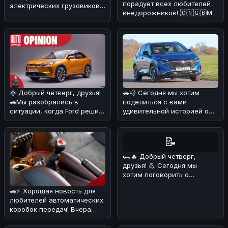
порадует всех любителей
электрических грузовиков!
внедорожников! 🇨🇳🇬🇧Мы
На днях в Поднебесной
разобрались в деталях и
начал работат
🌞 Добрый четверг, друзья!
🚗💨 Сегодня мы хотим
🚗Мы разобрались в
поделиться с вами
ситуации, когда Ford решил
удивительной историей о
объединиться с китайскими
Nissan Qashqai, который
б
сумел преодо
📝
🏎🔥 Добрый четверг,
друзья! 💪 Сегодня мы
хотим поговорить о
довольно курьёзном
🚗⚡ Хорошая новость для
случае, который про
любителей автоматических
коробок передач! Вчера
стало известно, что еще
один