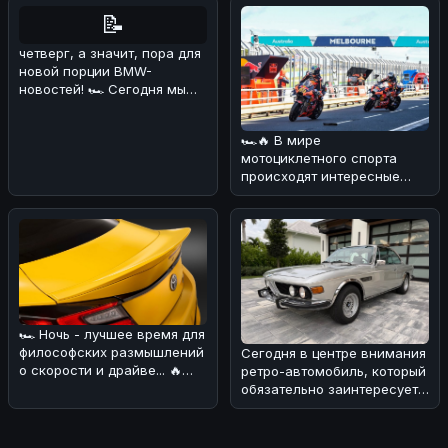
📝
четверг, а значит, пора для
новой порции BMW-
новостей! 🏎 Сегодня мы
поговорим о довольно
курьёзном
🏎🔥 В мире
мотоциклетного спорта
происходят интересные
изменения! 💪 В
преддверии нового сезона
Wor
🏎 Ночь - лучшее время для
философских размышлений
Сегодня в центре внимания
о скорости и драйве... 🔥
ретро-автомобиль, который
Сегодня хотим обсудить н
обязательно заинтересует
поклонников BMW! 🏎Речь