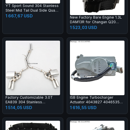
YT Sport Sound 304 Stainless
Steel Mid Tail Dual Side Quad
Exhaust with Electronic Valve
1 667,67 USD
New Factory Bare Engine 1.3L
for Porsche Cayenne 958
DAM13R for Changan Q20
3.0T 4.8T
Chana T20 Hafei Zhongyi
1 523,03 USD
Junyi Engine Long Block
DAM13R
Factory Customizable 3.0T
ISB Engine Turbocharger
EA839 304 Stainless
Actuator 4043827 4046535
Steel/Titanium Valved Exhaust
0451105 for Pickup Truck Ram
1 514,05 USD
1 616,55 USD
System Designed Specifically
2500 3500 2007-2009 New
for S4/S5 B9
Aftermarket Parts