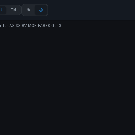
☀️
U
EN
🌙
r for A3 S3 8V MQB EA888 Gen3