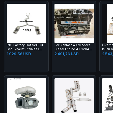
ING Factory Hot Sell Full
For Yanmar 4 Cylinders
Overhau
Set Exhaust Stainless
Diesel Engine 4TNV84
Isuzu 
Steel Catback and
engine block
1 929,56 USD
2 491,76 USD
2 543
Resonant Pipe Front
Tube for Audi S4 S5 B8
4.2T Auto Parts