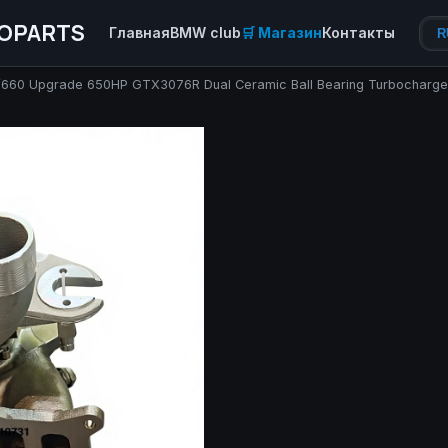
OPARTS
Главная
BMW club
🛒 Магазин
Контакты
R
660 Upgrade 650HP GTX3076R Dual Ceramic Ball Bearing Turbocharge