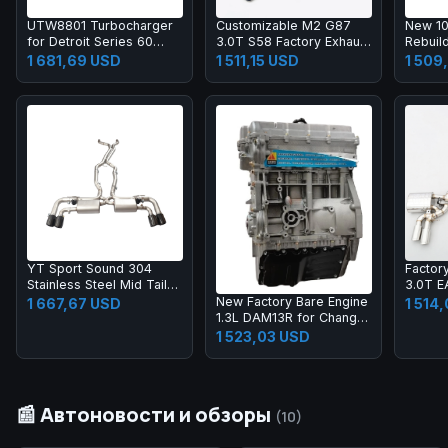
UTW8801 Turbocharger
Customizable M2 G87
New 10
for Detroit Series 60
3.0T S58 Factory Exhaust
Rebuild
23529000 721270
Pipes 304 Stainless Steel
CAT 3
1 681,69 USD
1 511,15 USD
1 509
Midpipe
R1300
YT Sport Sound 304
Factor
Stainless Steel Mid Tail
3.0T E
Dual Side Quad Exhaust
Stainle
New Factory Bare Engine
1 667,67 USD
1 514
with Electronic Valve for
Valved
1.3L DAM13R for Changan
Porsche Cayenne 958
Designe
Q20 Chana T20 Hafei
1 523,03 USD
3.0T 4.8T
S4/S5 
Zhongyi Junyi Engine
Long Block DAM13R
📰 Автоновости и обзоры
(10)