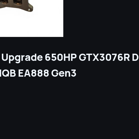
 Upgrade 650HP GTX3076R Du
 MQB EA888 Gen3