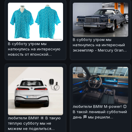
В субботу утром мы
В субботу утром мы
наткнулись на интересный
наткнулись на интересную
экземпляр - Mercury Grand
новость от японской
Marquis 1978 года, который
компании Trust, которая
выг
решила объед
любители BMW M-power! 😊
В такой ленивый субботний
день 🏁 мы решили
любители BMW! ☀️ В такую
порадовать вас новостями
тёплую субботу мы не
о буду
можем не поделиться