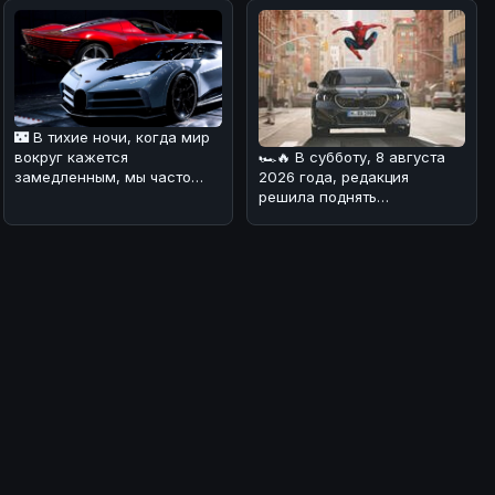
🌃 В тихие ночи, когда мир
🏎🔥 В субботу, 8 августа
вокруг кажется
2026 года, редакция
замедленным, мы часто
решила поднять
задумываемся о том, что
интересную тему,
значит быть
связанную с BMW. На дн