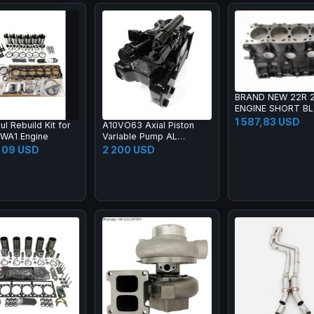
BRAND NEW 22R 
ENGINE SHORT B
2.4L for HILUX PI
1 587,83 USD
l Rebuild Kit for
A10VO63 Axial Piston
CRESSIDA COAST
6WA1 Engine
Variable Pump AL
CORONA
A10VO63EK1F1/52L-
,09 USD
2 200 USD
VSD62N00T-S1677
Hydraulic Piston Pump
R902423665