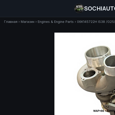
SOCHIAUT
Главная
›
Магазин
›
Engines & Engine Parts
›
06K145722H IS38 /G25/