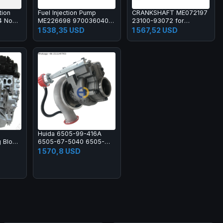
tion
Fuel Injection Pump
CRANKSHAFT ME072197
04 Non
ME226698 9700360403
23100-93072 for
X3M
for Mitsubishi Engine
Compatible with
1 538,35 USD
1 567,52 USD
T S58
4D34 4D34T
Mitsubishi 6D16 6D16T
nish
Engine
Huida 6505-99-416A
 Block
6505-67-5040 6505-
67-5030 Turbocharger
1 570,8 USD
ith
Turbo Kit for PC200
PC300 PC400