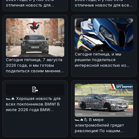
отличная новость для
отличные новости для всех
любителей мощных
поклонников BMW! 🏎На з
автомобилей
Сегодня пятница, и мы
решили поделиться
Сегодня пятница, 7 августа
интересной новостью из
2026 года, и мы готовы
мира BMW 🏎!Речь идет о
поделиться своим мнением
туристическом
о свежей BMW-новости! 🏎
Н
📝
🏎🔥 Хорошая новость для
всех поклонников BMW! В
июле 2026 года BMW
Deutschland
🏎🔥💪 В мире
продемонстрировала о
электромобилей грядет
революция! По нашим
данным, BMW i3 M получит