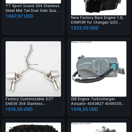
YT Sport Sound 304 Stainless
Steel Mid Tail Dual Side Quad
Exhaust with Electronic Valve
1 667,67 USD
New Factory Bare Engine 1.3L
for Porsche Cayenne 958
DAM13R for Changan Q20
3.0T 4.8T
Chana T20 Hafei Zhongyi
1 523,03 USD
Junyi Engine Long Block
DAM13R
Factory Customizable 3.0T
ISB Engine Turbocharger
EA839 304 Stainless
Actuator 4043827 4046535
Steel/Titanium Valved Exhaust
0451105 for Pickup Truck Ram
1 514,05 USD
1 616,55 USD
System Designed Specifically
2500 3500 2007-2009 New
for S4/S5 B9
Aftermarket Parts