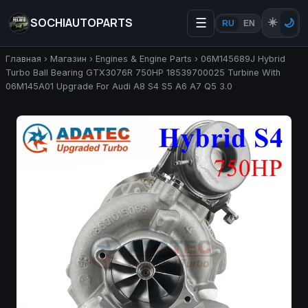
SOCHIAUTOPARTS
☰
☀️
🌙
RU
EN
Главная
›
Магазин
›
Engines & Engine Parts
›
06M145689J Hybrid
Turbo Ball Bearing GTX3076R 750HP 18539700025 Turbine With
06M145A01 Upgrade For Audi A8 S4 S5 A6 A7 Q5 3.0