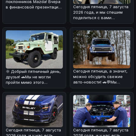
поклонников Mazda! Вчера
Сегодня пятница, 7 августа
в финансовой презентации
2026 года, и мы спешим
компания подтвердила
поделиться с вами
возв
интересной новостью из
мира двух
Сегодня пятница, а значит,
🌞 Добрый пятничный день,
можно обсудить свежие
друзья! 🚗Мы не могли
авто-новости! 🚗💬Мы
пройти мимо этого
разобрались в ситуации с
интересного экземпляра
Ford
Toyota Land
Сегодня пятница, 7 августа
Сегодня пятница, 7 августа
2026 года, и у нас есть
2026 года, и у нас есть