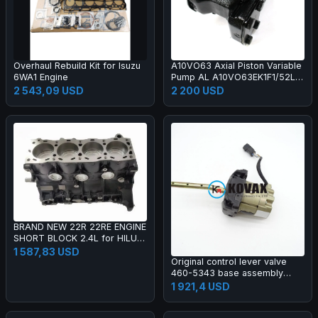
Overhaul Rebuild Kit for Isuzu
A10VO63 Axial Piston Variable
6WA1 Engine
Pump AL A10VO63EK1F1/52L-
VSD62N00T-S1677 Hydraulic
2 543,09 USD
2 200 USD
Piston Pump R902423665
BRAND NEW 22R 22RE ENGINE
SHORT BLOCK 2.4L for HILUX
PICKUP CRESSIDA COASTER
1 587,83 USD
CORONA
Original control lever valve
460-5343 base assembly
suitable for excavators 226D
1 921,4 USD
232D 236D 239D 242D 246D