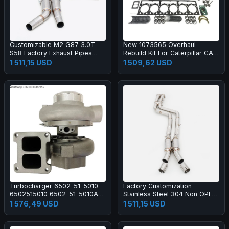
Customizable M2 G87 3.0T
New 1073565 Overhaul
S58 Factory Exhaust Pipes
Rebuild Kit For Caterpillar CAT
304 Stainless Steel Midpipe
3306 3306C Engine R1300
1 511,15 USD
1 509,62 USD
Turbocharger 6502-51-5010
Factory Customization
6502515010 6502-51-5010A
Stainless Steel 304 Non OPF
for Komaaatsu 6D170 Engine
Midpipe for X3M F97/X4M
1 576,49 USD
1 511,15 USD
SAA6D170E Construction
F98 3.0T S58 Mirror Polished
Machinery Parts
Finish 1.5mm