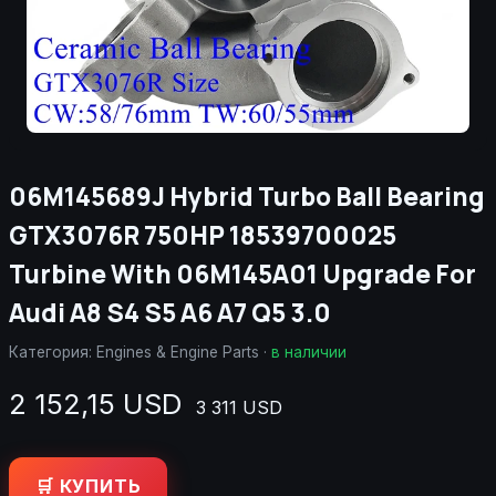
06M145689J Hybrid Turbo Ball Bearing
GTX3076R 750HP 18539700025
Turbine With 06M145A01 Upgrade For
Audi A8 S4 S5 A6 A7 Q5 3.0
Категория:
Engines & Engine Parts
·
в наличии
2 152,15 USD
3 311 USD
🛒 КУПИТЬ