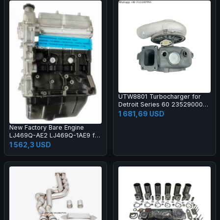
UTW8801 Turbocharger for
Detroit Series 60 23529000
721270
1 681,69 USD
New Factory Bare Engine
LJ469Q-AE2 LJ469Q-1AE9 for
Ex80 M70 Jiatu T3 Midi Engine
1 562,3 USD
Long Block LJ469Q