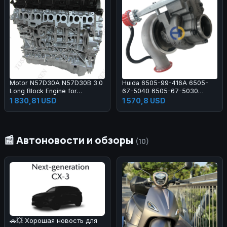
Motor N57D30A N57D30B 3.0
Huida 6505-99-416A 6505-
Long Block Engine for
67-5040 6505-67-5030
Remanufactured with Warranty
Turbocharger Turbo Kit for
1 830,81 USD
1 570,8 USD
PC200 PC300 PC400
📰 Автоновости и обзоры
(10)
🚗💥 Хорошая новость для