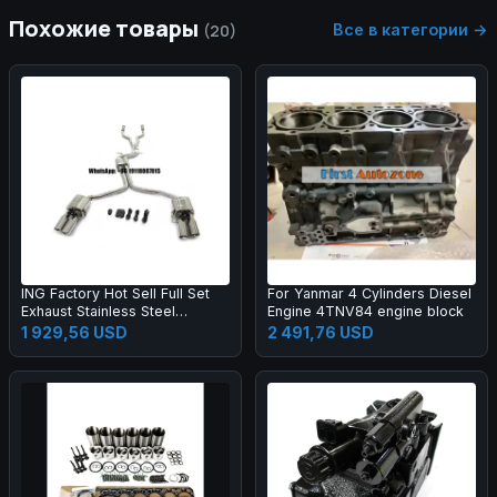
Похожие товары
Все в категории →
(20)
ING Factory Hot Sell Full Set
For Yanmar 4 Cylinders Diesel
Exhaust Stainless Steel
Engine 4TNV84 engine block
Catback and Resonant Pipe
1 929,56 USD
2 491,76 USD
Front Tube for Audi S4 S5 B8
4.2T Auto Parts