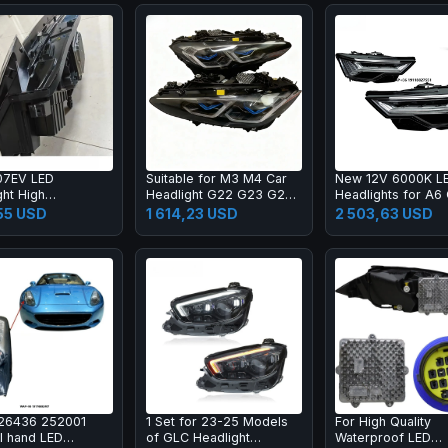
07EV LED
Suitable for M3 M4 Car
New 12V 6000K L
ght High
Headlight G22 G23 G26
Headlights for A6
ness Long Lifespan
G28 Light-emitting Diode
2019-2024 with D
,55 USD
1 614,23 USD
2 503,63 USD
 Play
Headlight
High/Low Beam &
Lumens
26436 252001
1 Set for 23-25 Models
For High Quality
al hand LED
of GLC Headlight
Waterproof LED