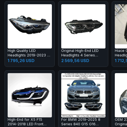
High Quality LED
Original High-End LED
Hiace 
Headlights 2019-2023 8
Headlights 4 Series
Headli
Series G14 G15 G16
Upgraded Quality Bulbs
Bright
1 795,26 USD
2 569,56 USD
1 712
Headlamp
430i Headlight M440i
Plug &
F32 Headlamp G22 G23
G26 Car Headlamp
High-End for X5 F15
For BMW 2019-2025 8
OEM 2
2014-2018 LED Front
Series 840 G15 G16
Origin