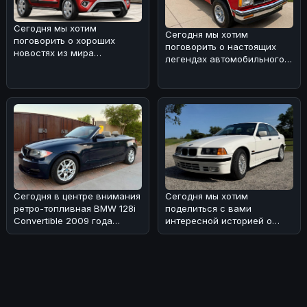
Сегодня мы хотим
Сегодня мы хотим
поговорить о хороших
поговорить о настоящих
новостях из мира
легендах автомобильного
автопрома. 🚗
мира. 🌀 Вспоминая ранние
Маркетинговые показатели
дни сегмен
Maruti
Сегодня в центре внимания
Сегодня мы хотим
ретро-топливная BMW 128i
поделиться с вами
Convertible 2009 года
интересной историей о
выпуска с 6-скоростной
редком экземпляре BMW
коро
318i седана 1993 года