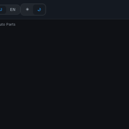
☀️
U
EN
🌙
to Parts