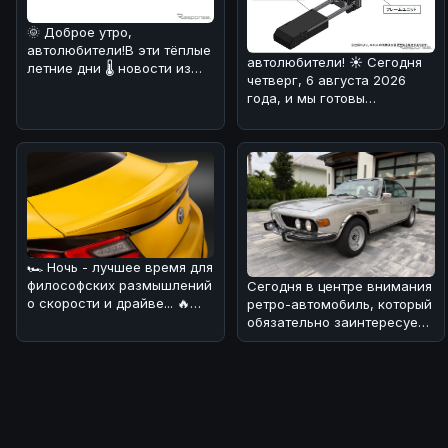
🌞 Доброе утро,
автолюбители!В эти тёплые
автолюбители! ☀️ Сегодня
летние дни 🌡️ новости из
четверг, 6 августа 2026
мира автомобилей могут
года, и мы готовы
быть не т
поделиться с вами
интересной ново
🏎 Ночь - лучшее время для
философских размышлений
Сегодня в центре внимания
о скорости и драйве... 🔥
ретро-автомобиль, который
Сегодня хотим обсудить н
обязательно заинтересует
поклонников BMW! 🏎Речь