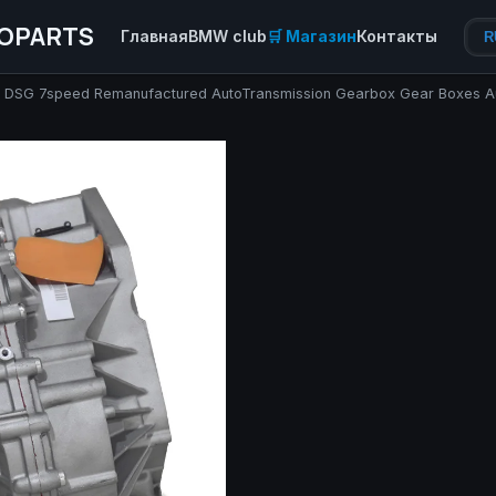
OPARTS
Главная
BMW club
🛒 Магазин
Контакты
R
 DSG 7speed Remanufactured AutoTransmission Gearbox Gear Boxes Au