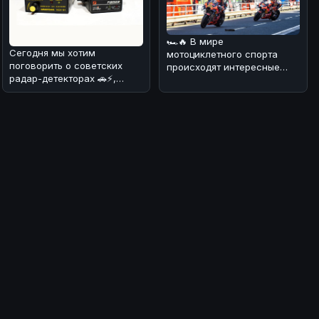
🏎🔥 В мире
Сегодня мы хотим
мотоциклетного спорта
поговорить о советских
происходят интересные
радар-детекторах 🚗⚡,
изменения! 💪 В
которые в конце прошлого
преддверии нового сезона
века заполони
Wor