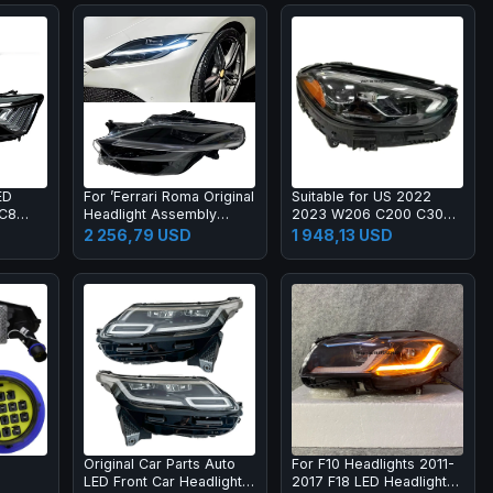
ED
For ’Ferrari Roma Original
Suitable for US 2022
 C8
Headlight Assembly
2023 W206 C200 C300
RL
2020-2023 Ferrari Roma
C43 Right LED Headlight
2 256,79 USD
1 948,13 USD
 10000
Spider Left and Right LED
Headlamp LED DRL
Original Car Parts Auto
For F10 Headlights 2011-
LED Front Car Headlights
2017 F18 LED Headlight