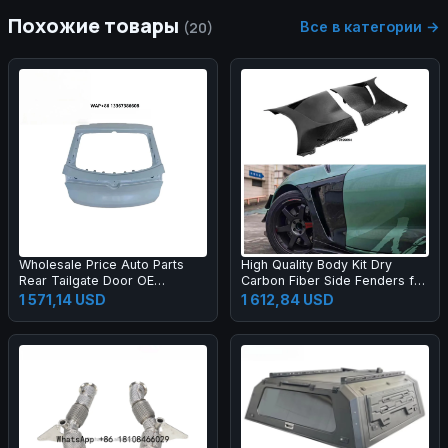
Похожие товары
Все в категории →
(20)
Wholesale Price Auto Parts
High Quality Body Kit Dry
Rear Tailgate Door OE
Carbon Fiber Side Fenders for
11H827025C Parts Rear Trunk
supra A90
1 571,14 USD
1 612,84 USD
Lid