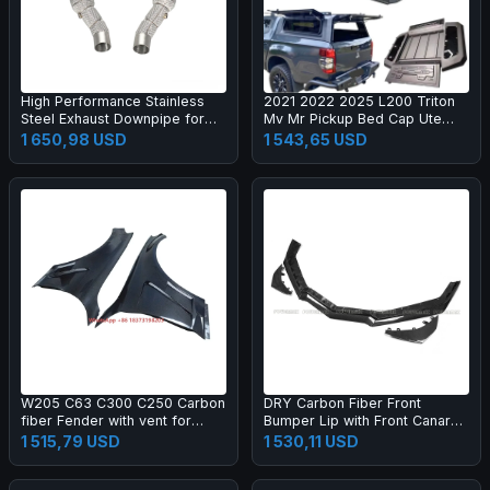
High Performance Stainless
2021 2022 2025 L200 Triton
Steel Exhaust Downpipe for
Mv Mr Pickup Bed Cap Ute
Ferrari F8
Hardtop Topper Aluminium
1 650,98 USD
1 543,65 USD
Camper Shell Truck Canopy
W205 C63 C300 C250 Carbon
DRY Carbon Fiber Front
fiber Fender with vent for
Bumper Lip with Front Canards
W205 2015-2021
for Corvette C8 Z06 Coupe 2-
1 515,79 USD
1 530,11 USD
Door 2023 Front Lip