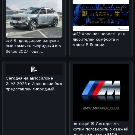
🚗💥 Хорошая новость для
любителей комфорта и
🚗⚡ В преддверии запуска
мощи! В Японии
был замечен гибридный Kia
каршеринговая компания
Seltos 2027 года,
Оликс объявила о
проходящий испытания в
Альпах!
📝
Сегодня на автосалоне
GIIAS 2026 в Индонезии был
представлен гибридный
вариант BAIC BJ30 🚗⚡. Мы
раз
пятница! ☀️ Сегодня мы
хотим поговорить о свежей
новости из мира BMW -