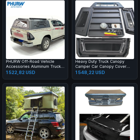
PHURW Off-Road Vehicle
Heavy Duty Truck Canopy
Accessories Aluminum Trucks
Camper Car Canopy Cover
Bed Canopy For TOYOTA
4x4 Truck Pickup Bed Canopy
1 522,82 USD
1 548,22 USD
HILUX Pickup Truck Canopy