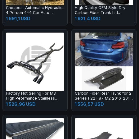
Cheapest Automatic Hydraulic
High Quality OEM Style Dry
4 Person 4x4 Car Auto
Carbon Fiber Trunk Lid
Camping Aluminum Hard Shell
Suitable for G30 F90 M5 Rear
1 691,1 USD
1 921,4 USD
Roof Top Tent for 4 Person
Trunk Lid
for Sale
Factory Hot Selling For M8
Carbon Fiber Rear Trunk for 2
High Peormance Stainless
Series F22 F87 M2 2016-2019
Steel Exhaust Pipe System
CSL Style Rear Trunk Lid Boot
1 526,96 USD
1 556,57 USD
with Valve Control
Duck Tail Cover Car Bodykit