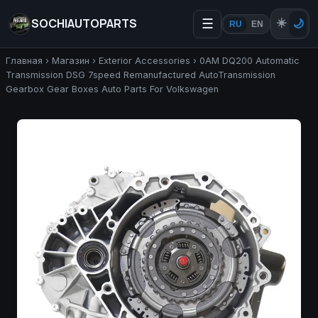
SOCHIAUTOPARTS
☰
☀️
🌙
RU
EN
Главная
›
Магазин
›
Exterior Accessories
›
0AM DQ200 Automatic
Transmission DSG 7speed Remanufactured AutoTransmission
Gearbox Gear Boxes Auto Parts For Volkswagen