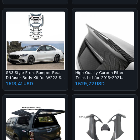
for Jeep Wrangler Jl
Season Camping Double
Waterproof Quick Automatic
S63 Style Front Bumper Rear
High Quality Carbon Fiber
Diffuser Body Kit for W223 S-
Trunk Lid for 2015-2021
Class Normal Upgrade S63
Exclusive Modified Rear Taiate
1 513,41 USD
1 529,72 USD
Body Kit