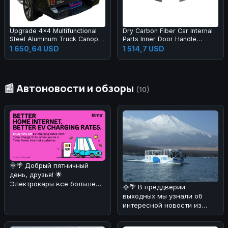
Upgrade 4x4 Multifunctional
Dry Carbon Fiber Car Internal
Steel Aluminum Truck Canopy
Parts Inner Door Handle
Upgraded Tempered Glass
(Replacement) for Lambo
1 650,64 USD
1 514,7 USD
Windows DMAX Tacoma
Huracan LP580 LP610 2014-
Pickup Exterior Accessories
2019 Carbon Handle
📰 Автоновости и обзоры
(10)
🌞🌴 Добрый пятничный
день, друзья! 🌟
Электрокары все больше
🌞🌴 В преддверии
завоевывают сердца
выходных мы узнали об
автолюбителей! 🚗⚡ И
интересной новости из
Японии! 🚗💦 Компания Fuji
Quick Bus з