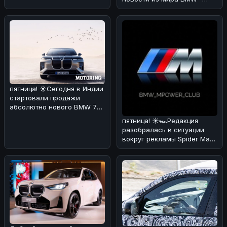
люксовом SUV X7 Individual
в
пятница! ☀️Сегодня в Индии
стартовали продажи
абсолютно нового BMW 7
Series! 🏎🔥 По нашему
пятница! ☀️🏎Редакция
мнению,
разобралась в ситуации
вокруг рекламы Spider Man
через BMW iDrive.
Оказывается