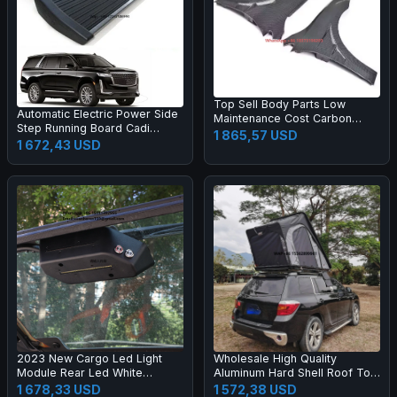
Top Sell Body Parts Low
Automatic Electric Power Side
Maintenance Cost Carbon
Step Running Board Cadi
Fibre Mud Fender for Lincoln
1 865,57 USD
Escalade 2019-2024
1 672,43 USD
2023 New Cargo Led Light
Wholesale High Quality
Module Rear Led White
Aluminum Hard Shell Roof Top
Lighting Flashing Amber Light
Tent SUV 4x4 Offroad Four-
1 678,33 USD
1 572,38 USD