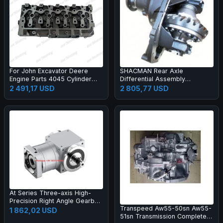
For John Excavator Deere
SHACMAN Rear Axle
Engine Parts 4045 Cylinder
Differential Assembly
Head
81.35100.6428
2 491,17 USD
2 805,77 USD
At Series Three-axis High-
Precision Right Angle Gearbox
Transpeed Aw55-50sn Aw55-
with Spiral Bevel Gear for
1 862,02 USD
51sn Transmission Complete
Machinery Farm Industry