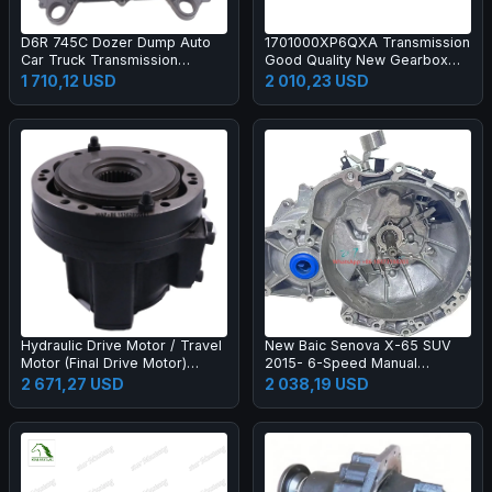
D6R 745C Dozer Dump Auto
1701000XP6QXA Transmission
Car Truck Transmission
Good Quality New Gearbox
Systems GP Controller ECM
for Great Wall Haval Wingle
1 710,12 USD
2 010,23 USD
ECU Control Unit 455-9580
2.8tc
20R-7217 365-6773
Hydraulic Drive Motor / Travel
New Baic Senova X-65 SUV
Motor (Final Drive Motor)
2015- 6-Speed Manual
7253517 7001046 for Skid
Transmission Gearbox
2 671,27 USD
2 038,19 USD
Steer Loader Compact Track
Assembly Kit L00200007
Loader