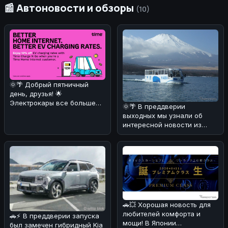
📰 Автоновости и обзоры
(10)
🌞🌴 Добрый пятничный
день, друзья! 🌟
Электрокары все больше
🌞🌴 В преддверии
завоевывают сердца
выходных мы узнали об
автолюбителей! 🚗⚡ И
интересной новости из
Японии! 🚗💦 Компания Fuji
Quick Bus з
🚗💥 Хорошая новость для
любителей комфорта и
🚗⚡ В преддверии запуска
мощи! В Японии
был замечен гибридный Kia