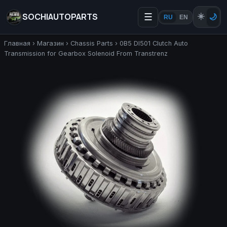
SOCHIAUTOPARTS
☰
☀️
🌙
RU
EN
Главная
›
Магазин
›
Chassis Parts
›
0B5 Dl501 Clutch Auto
Transmission for Gearbox Solenoid From Transtrenz