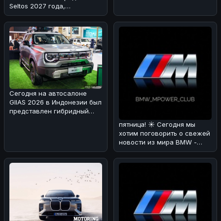
каршеринговая компания
Seltos 2027 года,
Оликс объявила о
проходящий испытания в
Альпах!
Сегодня на автосалоне
GIIAS 2026 в Индонезии был
представлен гибридный
вариант BAIC BJ30 🚗⚡. Мы
пятница! ☀️ Сегодня мы
раз
хотим поговорить о свежей
новости из мира BMW -
люксовом SUV X7 Individual
в