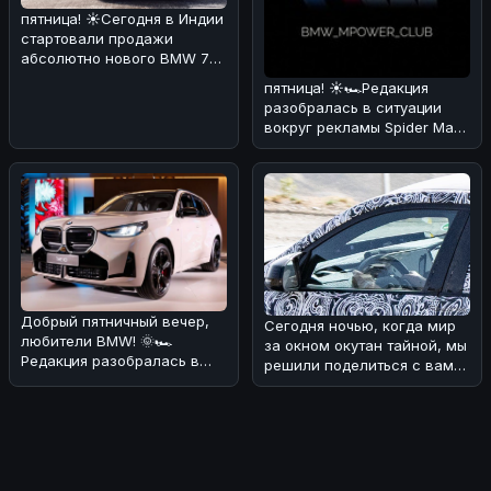
пятница! ☀️Сегодня в Индии
стартовали продажи
абсолютно нового BMW 7
Series! 🏎🔥 По нашему
пятница! ☀️🏎Редакция
мнению,
разобралась в ситуации
вокруг рекламы Spider Man
через BMW iDrive.
Оказывается
Добрый пятничный вечер,
Сегодня ночью, когда мир
любители BMW! 🌞🏎
за окном окутан тайной, мы
Редакция разобралась в
решили поделиться с вами
ситуации с обновлением
интересной новостью из
кроссовера B