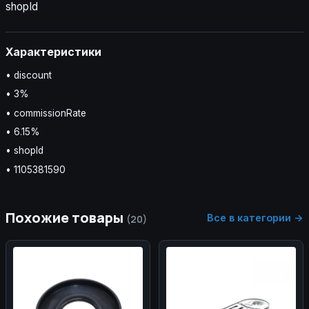
shopId
Характеристики
• discount
• 3%
• commissionRate
• 6.15%
• shopId
• 1105381590
Похожие товары
Все в категории →
(20)