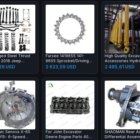
ged Steel Thrust
Farsee 1419655 141-
High Quality Excav
r 2018 Jeep
9655 Sprocket/Driving
Accessories Hydra
er JL Heavy-Duty
Gear 374 Construction
Liner Boom Arm B
,29 USD
2 623,59 USD
2 485,61 USD
ng Kit-New 1 Year
Machinery Parts
Cylinder Excavato
ty
Cylinder
ic Senova X-65
For John Excavator
SHACMAN Rear Ax
015- 6-Speed
Deere Engine Parts 4045
Differential Assem