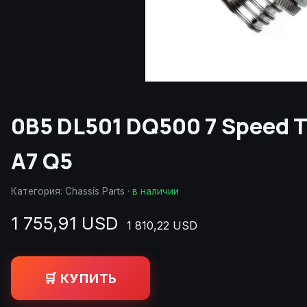
0B5 DL501 DQ500 7 Speed T
A7 Q5
Категория:
Chassis Parts
·
в наличии
1 755,91 USD
1 810,22 USD
🛒 КУПИТЬ