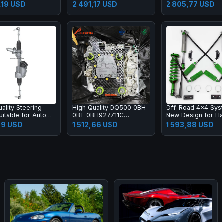
 Transmission
Cylinder Head
81.35100.6428
,19 USD
2 491,17 USD
2 805,77 USD
x Assembly Kit
0007
ality Steering
High Quality DQ500 0BH
Off-Road 4x4 Sys
uitable for Auto
0BT 0BH927711C
New Design for H
5001 2134601801
Transmission
Nitrogen Shock A
,79 USD
1 512,66 USD
1 593,88 USD
ng Rack Pinion and
Mechatronic with Contorl
Suspension
ssembly
Unit Solenoids Fits for
Audi VW DSG 7 Speed