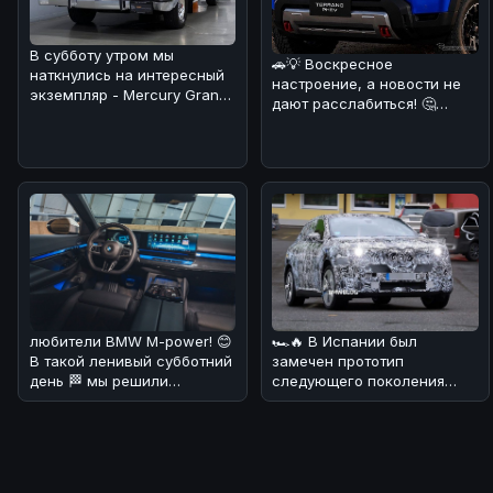
В субботу утром мы
🚗💡 Воскресное
наткнулись на интересный
настроение, а новости не
экземпляр - Mercury Grand
дают расслабиться! 🤔
Marquis 1978 года, который
Появились слухи о
выг
возможном возрожден
любители BMW M-power! 😊
🏎🔥 В Испании был
В такой ленивый субботний
замечен прототип
день 🏁 мы решили
следующего поколения
порадовать вас новостями
BMW iX1, который уже
о буду
вызвал ажиотаж в автом