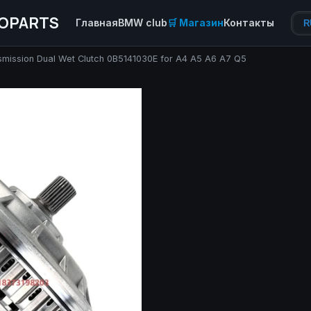
OPARTS
Главная
BMW club
🛒 Магазин
Контакты
R
mission Dual Wet Clutch 0B5141030E for A4 A5 A6 A7 Q5