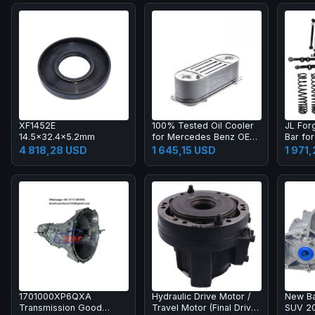
XF1452E
100% Tested Oil Cooler
JL For
14.5x32.4x5.2mm
for Mercedes Benz OE
Bar fo
NO 51095007112 FOR
Wrangl
4 818,28 USD
1 645,15 USD
1 971
AKJ NO.WO-109
Steeri
Warran
1701000XP6QXA
Hydraulic Drive Motor /
New Ba
Transmission Good
Travel Motor (Final Drive
SUV 2