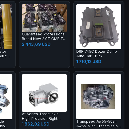
Guaranteed Professional
Brand New 2.0T GME T4
With Hurricane Turbo
2 443,69 USD
Engine for Jeep
ator
D6R 745C Dozer Dump
Compass Renegade
ulic
Auto Car Truck
Gladiator Pickup
ucket
Transmission Systems
1 710,12 USD
r
GP Controller ECM ECU
Control Unit 455-9580
20R-7217 365-6773
At Series Three-axis
High-Precision Right
le
Transpeed Aw55-50sn
Angle Gearbox with
1 862,02 USD
bly
Aw55-51sn Transmission
Spiral Bevel Gear for