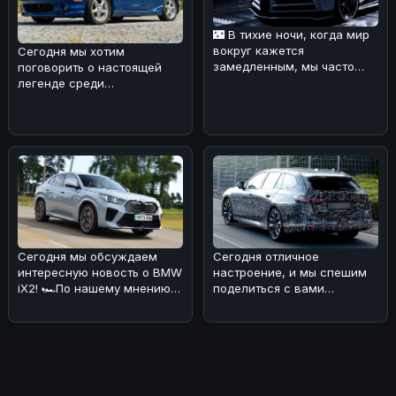
🌃 В тихие ночи, когда мир
вокруг кажется
Сегодня мы хотим
замедленным, мы часто
поговорить о настоящей
задумываемся о том, что
легенде среди
значит быть
автомобилей — Mazda MX-
5 Miata 1999 года в юби
Сегодня мы обсуждаем
Сегодня отличное
интересную новость о BMW
настроение, и мы спешим
iX2! 🏎По нашему мнению,
поделиться с вами
эта новинка выглядит очень
интересной новостью! 🏎🔥
пр
Обновлённая BMW