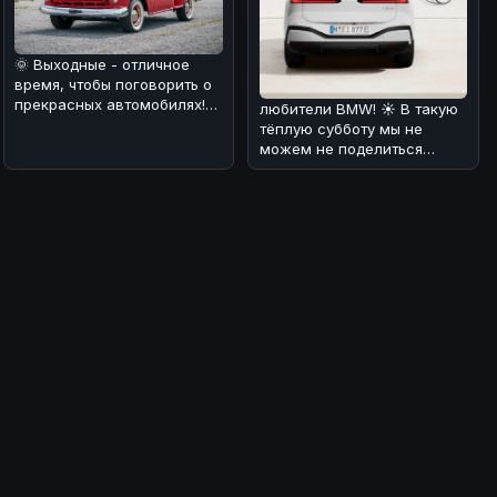
🌞 Выходные - отличное
время, чтобы поговорить о
прекрасных автомобилях!
любители BMW! ☀️ В такую
🚗 Сегодня мы хотим вам
тёплую субботу мы не
рас
можем не поделиться
интересной новостью. По
слухам, эл