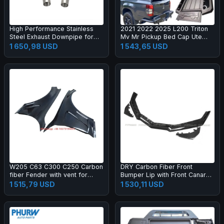
High Performance Stainless
2021 2022 2025 L200 Triton
Steel Exhaust Downpipe for
Mv Mr Pickup Bed Cap Ute
Ferrari F8
Hardtop Topper Aluminium
1 650,98 USD
1 543,65 USD
Camper Shell Truck Canopy
W205 C63 C300 C250 Carbon
DRY Carbon Fiber Front
fiber Fender with vent for
Bumper Lip with Front Canards
W205 2015-2021
for Corvette C8 Z06 Coupe 2-
1 515,79 USD
1 530,11 USD
Door 2023 Front Lip