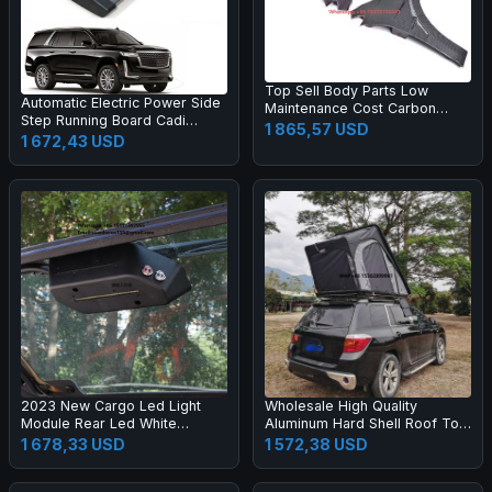
Top Sell Body Parts Low
Automatic Electric Power Side
Maintenance Cost Carbon
Step Running Board Cadi
Fibre Mud Fender for Lincoln
1 865,57 USD
Escalade 2019-2024
1 672,43 USD
2023 New Cargo Led Light
Wholesale High Quality
Module Rear Led White
Aluminum Hard Shell Roof Top
Lighting Flashing Amber Light
Tent SUV 4x4 Offroad Four-
1 678,33 USD
1 572,38 USD
for Jeep Wrangler Jl
Season Camping Double
Waterproof Quick Automatic