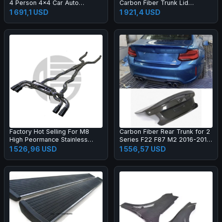
4 Person 4x4 Car Auto
Carbon Fiber Trunk Lid
Camping Aluminum Hard Shell
Suitable for G30 F90 M5 Rear
1 691,1 USD
1 921,4 USD
Roof Top Tent for 4 Person
Trunk Lid
for Sale
Factory Hot Selling For M8
Carbon Fiber Rear Trunk for 2
High Peormance Stainless
Series F22 F87 M2 2016-2019
Steel Exhaust Pipe System
CSL Style Rear Trunk Lid Boot
1 526,96 USD
1 556,57 USD
with Valve Control
Duck Tail Cover Car Bodykit