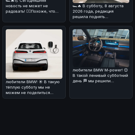
🏎🔥💪 Сегодняшняя
новость не может не
🏎🔥 В субботу, 8 августа
радовать! 💁‍♀️Похоже, что
2026 года, редакция
BMW начала производство
решила поднять
своего нов
интересную тему,
связанную с BMW. На дн
любители BMW M-power! 😊
В такой ленивый субботний
день 🏁 мы решили
любители BMW! ☀️ В такую
порадовать вас новостями
тёплую субботу мы не
о буду
можем не поделиться
интересной новостью. По
слухам, эл