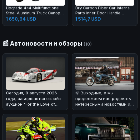
Upgrade 4x4 Multifunctional
Dry Carbon Fiber Car Internal
Steel Aluminum Truck Canopy
Parts Inner Door Handle
Upgraded Tempered Glass
(Replacement) for Lambo
1 650,64 USD
1 514,7 USD
Windows DMAX Tacoma
Huracan LP580 LP610 2014-
Pickup Exterior Accessories
2019 Carbon Handle
📰 Автоновости и обзоры
(10)
Сегодня, 8 августа 2026
🌞 Выходные, а мы
года, завершается онлайн-
продолжаем вас радовать
аукцион "For the Love of
интересными новостями из
Porsche", на котором предс
мира авто! 🚗Сегодня хотим
погово