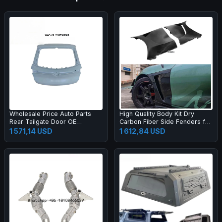
Wholesale Price Auto Parts
High Quality Body Kit Dry
Rear Tailgate Door OE
Carbon Fiber Side Fenders for
11H827025C Parts Rear Trunk
supra A90
1 571,14 USD
1 612,84 USD
Lid