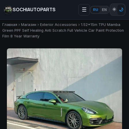
SOCHIAUTOPARTS
☰
☀️
🌙
RU
EN
Главная
›
Магазин
›
Exterior Accessories
›
1.52*15m TPU Mamba
Green PPF Self Healing Anti Scratch Full Vehicle Car Paint Protection
Film 8 Year Warranty