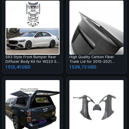
S63 Style Front Bumper Rear
High Quality Carbon Fiber
Diffuser Body Kit for W223 S-
Trunk Lid for 2015-2021
Class Normal Upgrade S63
Exclusive Modified Rear Taiate
1 513,41 USD
1 529,72 USD
Body Kit