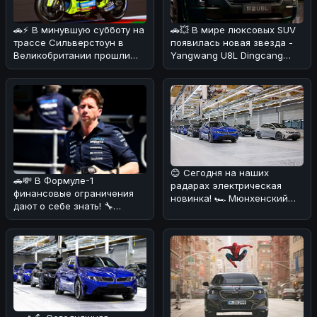
🚗⚡ В минувшую субботу на
🚗💥 В мире люксовых SUV
трассе Сильверстоун в
появилась новая звезда -
Великобритании прошли
Yangwang U8L Dingcang
тренировочные заезды 12-
Edition! ⚡️ Этот четырехмест
го эта
😊 Сегодня на наших
🚗💸 В Формуле-1
радарах электрическая
финансовые ограничения
новинка! 🏎️ Мюнхенский
дают о себе знать! 🔧
завод BMW запустил
Команда Williams,
серийное произв
возглавляемая Джеймс