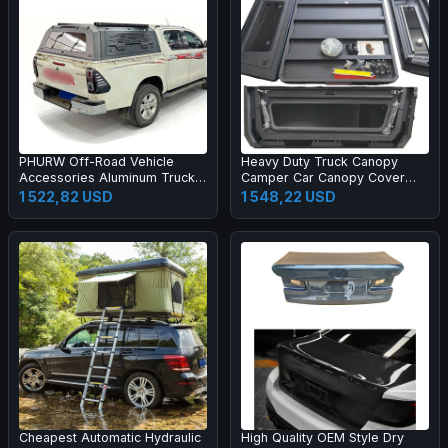
PHURW Off-Road Vehicle
Heavy Duty Truck Canopy
Accessories Aluminum Trucks
Camper Car Canopy Cover
Bed Canopy For TOYOTA
4x4 Truck Pickup Bed Canopy
1 522,82 USD
1 548,22 USD
HILUX Pickup Truck Canopy
Cheapest Automatic Hydraulic
High Quality OEM Style Dry