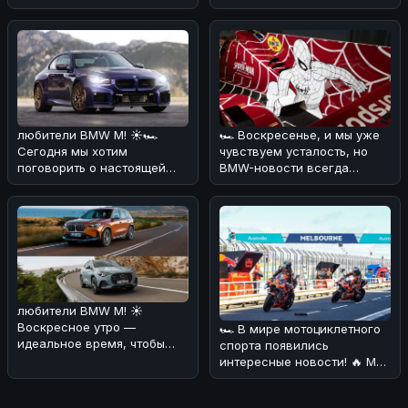
порадовать вас новостью о
том, что стан
любители BMW M! ☀️🏎
🏎 Воскресенье, и мы уже
Сегодня мы хотим
чувствуем усталость, но
поговорить о настоящей
BMW-новости всегда
легенде - BMW M2 CS. 🔥💪
заряжают энергией! 🔥
По нашему мнен
Сегодня хот
любители BMW M! ☀️
Воскресное утро —
🏎 В мире мотоциклетного
идеальное время, чтобы
спорта появились
обсудить свежие новости
интересные новости! 🔥 Мы
из мира электромо
разобрались, что BMW
хочет объед