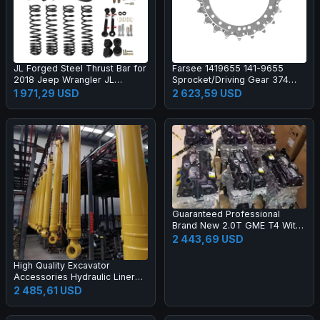
JL Forged Steel Thrust Bar for
Farsee 1419655 141-9655
2018 Jeep Wrangler JL
Sprocket/Driving Gear 374
Heavy-Duty Steering Kit-New 1
Construction Machinery Parts
1 971,29 USD
2 623,59 USD
Year Warranty
Guaranteed Professional
Brand New 2.0T GME T4 With
Hurricane Turbo Engine for
2 443,69 USD
Jeep Compass Renegade
Gladiator Pickup
High Quality Excavator
Accessories Hydraulic Liner
Boom Arm Bucket Cylinder
2 485,61 USD
Excavator Cylinder