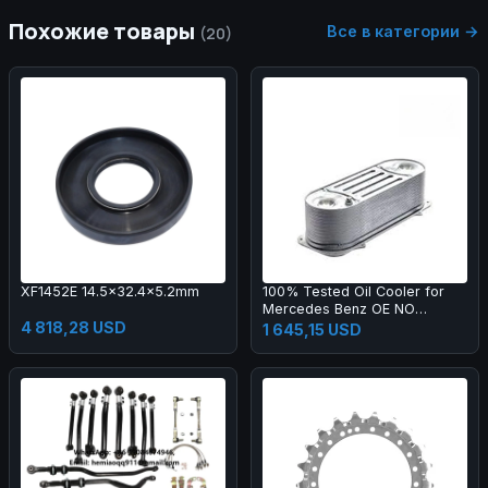
Похожие товары
Все в категории →
(20)
XF1452E 14.5x32.4x5.2mm
100% Tested Oil Cooler for
Mercedes Benz OE NO
4 818,28 USD
51095007112 FOR AKJ
1 645,15 USD
NO.WO-109