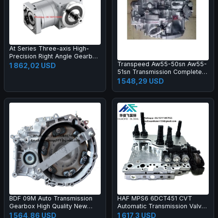
At Series Three-axis High-
Precision Right Angle Gearbox
Transpeed Aw55-50sn Aw55-
with Spiral Bevel Gear for
1 862,02 USD
51sn Transmission Complete
Machinery Farm Industry
Gearbox
Applications
1 548,29 USD
BDF 09M Auto Transmission
HAF MPS6 6DCT451 CVT
Gearbox High Quality New
Automatic Transmission Valve
Gear Boxes Transmission
Body Control Module Unit
1 564,86 USD
1 617,3 USD