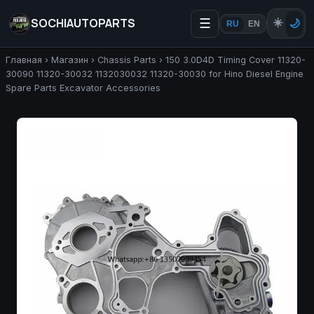
SOCHIAUTOPARTS
☰
☀️
🌙
RU
EN
Главная
›
Магазин
›
Chassis Parts
›
150 3.0D4D Timing Cover 11320-
30090 11320-30032 1132030032 11320-30030 for Hino Diesel Engine
Spare Parts Excavator Accessories