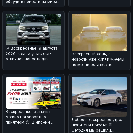
обсудить новости из мира
автоспорта! 🏎️⚡Мы
разобрались в ре
🌞 Воскресенье, 9 августа
2026 года, и у нас есть
Воскресный день, а
отличная новость для
новости уже кипят! 🌞🚗Мы
любителей мощных
не могли остаться в
внедорожнико
стороне от сумасшедшего
финиша гонк
Воскресенье, а значит,
можно поговорить о
Доброе воскресное утро,
приятном 😊. В Японии
любители BMW M! 😊
компания Bike King &
Сегодня мы решили
Company, специа