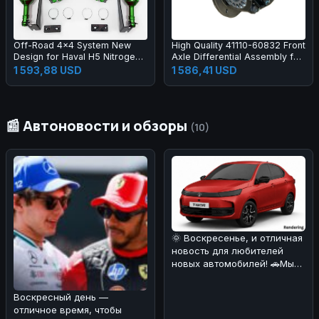
Off-Road 4x4 System New
High Quality 41110-60832 Front
Design for Haval H5 Nitrogen
Axle Differential Assembly for
Shock Absorber Suspension
Land Cruiser
1 593,88 USD
1 586,41 USD
📰 Автоновости и обзоры
(10)
🌞 Воскресенье, и отличная
новость для любителей
новых автомобилей! 🚗Мы
узнали, что индийская
компа
Воскресный день —
отличное время, чтобы