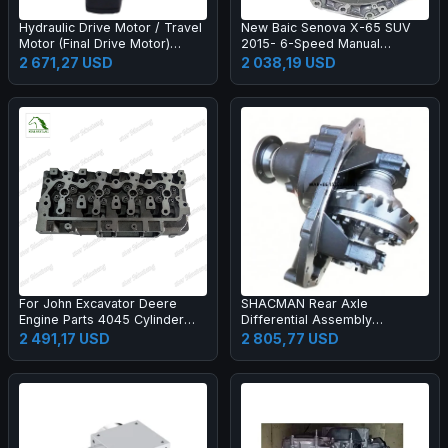
Hydraulic Drive Motor / Travel
New Baic Senova X-65 SUV
Motor (Final Drive Motor)
2015- 6-Speed Manual
7253517 7001046 for Skid
Transmission Gearbox
2 671,27 USD
2 038,19 USD
Steer Loader Compact Track
Assembly Kit L00200007
Loader
For John Excavator Deere
SHACMAN Rear Axle
Engine Parts 4045 Cylinder
Differential Assembly
Head
81.35100.6428
2 491,17 USD
2 805,77 USD