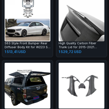
S63 Style Front Bumper Rear
High Quality Carbon Fiber
Diffuser Body Kit for W223 S-
Trunk Lid for 2015-2021
Class Normal Upgrade S63
Exclusive Modified Rear Taiate
1 513,41 USD
1 529,72 USD
Body Kit