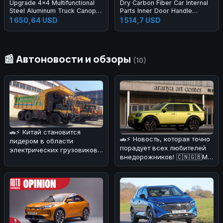
Upgrade 4x4 Multifunctional
Dry Carbon Fiber Car Internal
Steel Aluminum Truck Canopy
Parts Inner Door Handle
Upgraded Tempered Glass
(Replacement) for Lambo
1 650,64 USD
1 514,7 USD
Windows DMAX Tacoma
Huracan LP580 LP610 2014-
Pickup Exterior Accessories
2019 Carbon Handle
📰 Автоновости и обзоры
(10)
🚗⚡ Китай становится
🚗⚡ Новость, которая точно
лидером в области
порадует всех любителей
электрических грузовиков!
внедорожников! 🇨🇳🇬🇧Мы
На днях в Поднебесной
разобрались в деталях и
начал работат