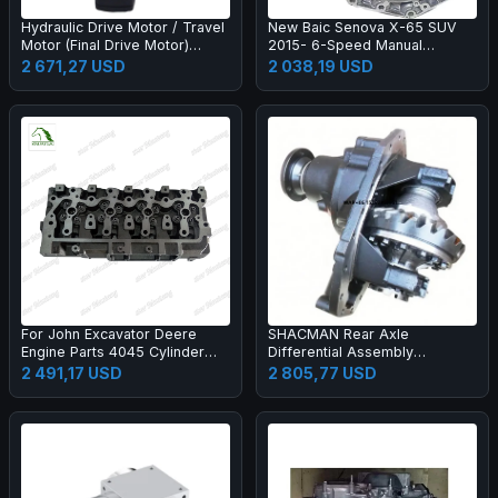
Hydraulic Drive Motor / Travel
New Baic Senova X-65 SUV
Motor (Final Drive Motor)
2015- 6-Speed Manual
7253517 7001046 for Skid
Transmission Gearbox
2 671,27 USD
2 038,19 USD
Steer Loader Compact Track
Assembly Kit L00200007
Loader
For John Excavator Deere
SHACMAN Rear Axle
Engine Parts 4045 Cylinder
Differential Assembly
Head
81.35100.6428
2 491,17 USD
2 805,77 USD