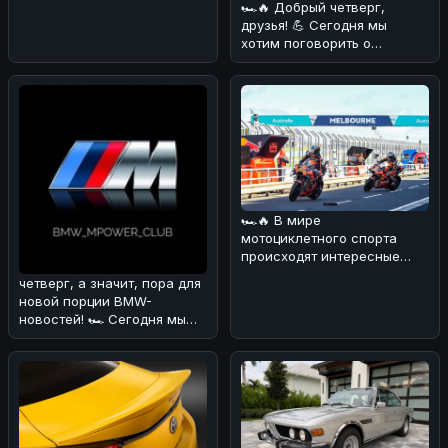
поделиться с вами
🏎🔥 Добрый четверг,
интересной ново
друзья! 💪 Сегодня мы
хотим поговорить о
довольно курьёзном
случае, который про
🏎🔥 В мире
мотоциклетного спорта
происходят интересные
изменения! 💪 В
четверг, а значит, пора для
преддверии нового сезона
новой порции BMW-
Wor
новостей! 🏎 Сегодня мы
поговорим о довольно
курьёзном