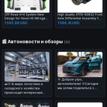
Off-Road 4x4 System New
High Quality 41110-60832 Front
Design for Haval H5 Nitrogen
Axle Differential Assembly for
Shock Absorber Suspension
Land Cruiser
1 593,88 USD
1 586,41 USD
📰 Автоновости и обзоры
(10)
🌞 Доброе утро,
автолюбители! 🌞Сегодня
🚗💡 В мире логистики и
мы хотим поделиться с
складского хозяйства
вами удивительной
происходят интересные
новостью: Nissan Qas
изменения! ⚡️ Недавно
стало извес