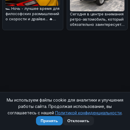
🏎 Ночь - лучшее время для
философских размышлений
Сегодня в центре внимания
о скорости и драйве... 🔥
ретро-автомобиль, который
Сегодня хотим обсудить н
обязательно заинтересует
поклонников BMW! 🏎Речь
Мы используем файлы cookie для аналитики и улучшения
© 2026 SOCHIAUTOPARTS. Все права защищены.
работы сайта. Продолжая использование, вы
соглашаетесь с нашей
Политикой конфиденциальности
.
Главная
|
Магазин
|
Контакты
|
RSS
|
Sitemap
|
Политика конфиденциальности
|
Принять
Отклонить
Telegram