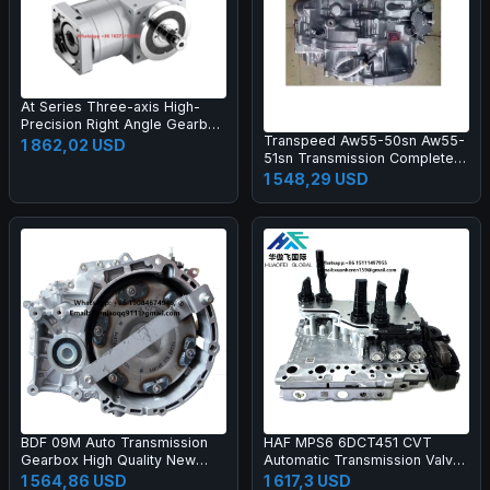
At Series Three-axis High-
Precision Right Angle Gearbox
Transpeed Aw55-50sn Aw55-
with Spiral Bevel Gear for
1 862,02 USD
51sn Transmission Complete
Machinery Farm Industry
Gearbox
Applications
1 548,29 USD
BDF 09M Auto Transmission
HAF MPS6 6DCT451 CVT
Gearbox High Quality New
Automatic Transmission Valve
Gear Boxes Transmission
Body Control Module Unit
1 564,86 USD
1 617,3 USD