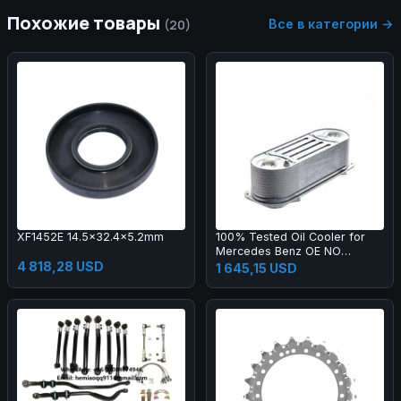
Похожие товары
Все в категории →
(20)
XF1452E 14.5x32.4x5.2mm
100% Tested Oil Cooler for
Mercedes Benz OE NO
4 818,28 USD
51095007112 FOR AKJ
1 645,15 USD
NO.WO-109