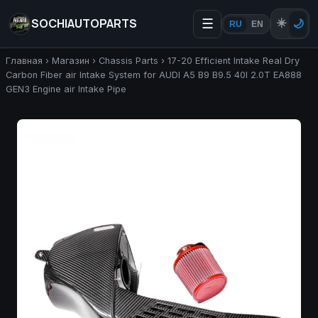
SOCHIAUTOPARTS
☰
☀️
🌙
RU
EN
Главная
›
Магазин
›
Chassis Parts
›
17-20 Efficient Intake Real Dry
Carbon Fiber air Intake System for AUDI A5 B9 B9.5 40I 2.0T EA888
GEN3 Engine air Intake Pipe