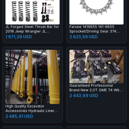
JL Forged Steel Thrust Bar for
Farsee 1419655 141-9655
2018 Jeep Wrangler JL
Sprocket/Driving Gear 374
Heavy-Duty Steering Kit-New 1
Construction Machinery Parts
1 971,29 USD
2 623,59 USD
Year Warranty
Guaranteed Professional
Brand New 2.0T GME T4 With
Hurricane Turbo Engine for
2 443,69 USD
Jeep Compass Renegade
Gladiator Pickup
High Quality Excavator
Accessories Hydraulic Liner
Boom Arm Bucket Cylinder
2 485,61 USD
Excavator Cylinder