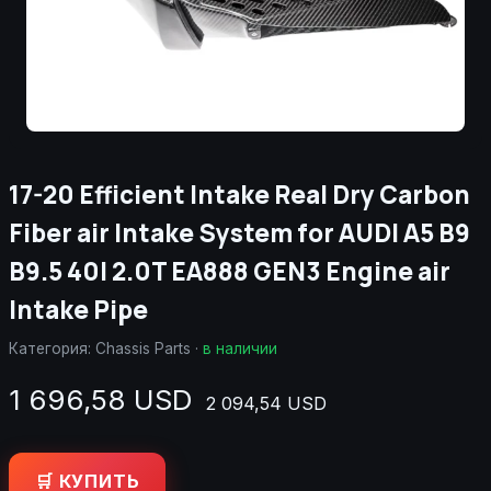
17-20 Efficient Intake Real Dry Carbon
Fiber air Intake System for AUDI A5 B9
B9.5 40I 2.0T EA888 GEN3 Engine air
Intake Pipe
Категория:
Chassis Parts
·
в наличии
1 696,58 USD
2 094,54 USD
🛒 КУПИТЬ