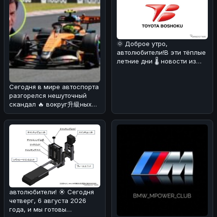
🌞 Доброе утро,
автолюбители!В эти тёплые
летние дни 🌡️ новости из
мира автомобилей могут
быть не т
Сегодня в мире автоспорта
разгорелся нешуточный
скандал 🔥 вокруг升級ных
пакетов для машин McLaren
MCL
автолюбители! ☀️ Сегодня
четверг, 6 августа 2026
года, и мы готовы