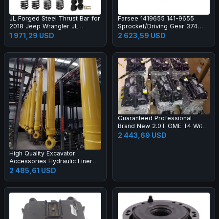
JL Forged Steel Thrust Bar for
Farsee 1419655 141-9655
2018 Jeep Wrangler JL
Sprocket/Driving Gear 374
Heavy-Duty Steering Kit-New 1
Construction Machinery Parts
1 971,29 USD
2 623,59 USD
Year Warranty
Guaranteed Professional
Brand New 2.0T GME T4 With
Hurricane Turbo Engine for
2 443,69 USD
Jeep Compass Renegade
Gladiator Pickup
High Quality Excavator
Accessories Hydraulic Liner
Boom Arm Bucket Cylinder
2 485,61 USD
Excavator Cylinder