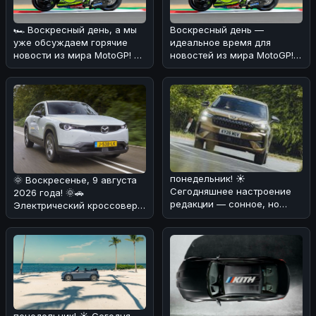
🏎️ Воскресный день, а мы
Воскресный день —
уже обсуждаем горячие
идеальное время для
новости из мира MotoGP! ⚡
новостей из мира MotoGP!
На британском этапе
🌞🚗Мы разобрались в
чемпио
деталях Гран-при
понедельник! ☀️
🌞 Воскресенье, 9 августа
Сегодняшнее настроение
2026 года! 🌞🚗
редакции — сонное, но
Электрический кроссовер
тёплое 😴☀️. А что
Mazda MX-30,
касается новостей, т
дебютировавший в 2020