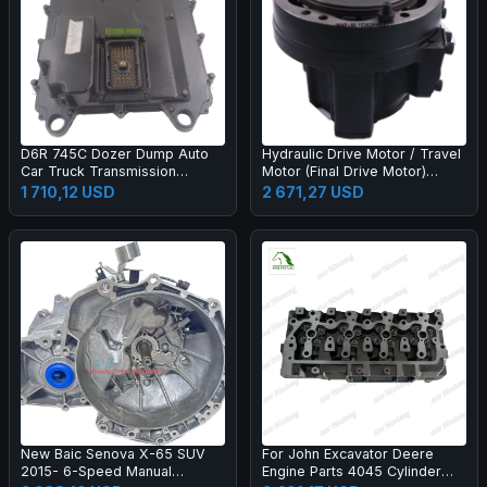
D6R 745C Dozer Dump Auto
Hydraulic Drive Motor / Travel
Car Truck Transmission
Motor (Final Drive Motor)
Systems GP Controller ECM
7253517 7001046 for Skid
1 710,12 USD
2 671,27 USD
ECU Control Unit 455-9580
Steer Loader Compact Track
20R-7217 365-6773
Loader
New Baic Senova X-65 SUV
For John Excavator Deere
2015- 6-Speed Manual
Engine Parts 4045 Cylinder