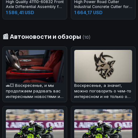
High Quality 41110-60832 Front
High Power Road Cutter
Axle Differential Assembly for
Industrial Concrete Cutter for
Land Cruiser
Road Cutting
1 586,41 USD
1 664,17 USD
📰 Автоновости и обзоры
(10)
🚗💥 Воскресенье, и мы
Воскресенье, а значит,
продолжаем радовать вас
можно поговорить о чем-то
интересными новостями из
интересном и не только о
мира авто! ⚡️ Сегодня хотим
будничных проблемах с
маши