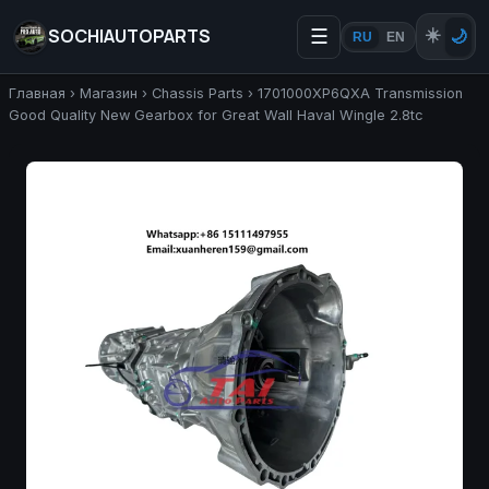
SOCHIAUTOPARTS
☰
☀️
🌙
RU
EN
Главная
›
Магазин
›
Chassis Parts
›
1701000XP6QXA Transmission
Good Quality New Gearbox for Great Wall Haval Wingle 2.8tc