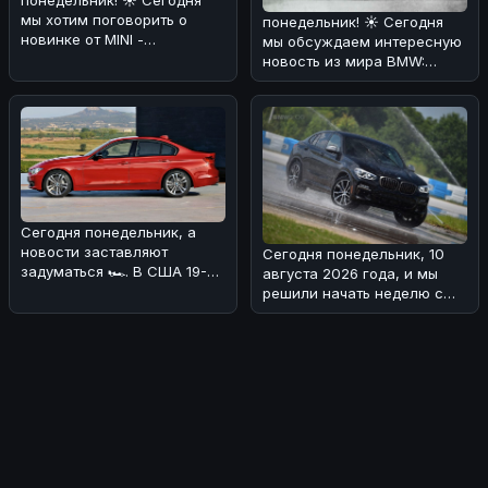
понедельник! ☀️ Сегодня
мы хотим поговорить о
понедельник! ☀️ Сегодня
новинке от MINI -
мы обсуждаем интересную
Convertible Stardust Edition.
новость из мира BMW:
🏎 Это
бренд Kith, известный
своими ко
Сегодня понедельник, а
новости заставляют
Сегодня понедельник, 10
задуматься 🏎. В США 19-
августа 2026 года, и мы
летний водитель BMW был
решили начать неделю с
приговорен
интересной новости! 🏎
Похоже,