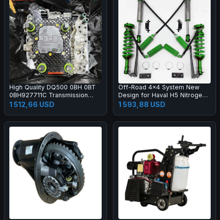
High Quality DQ500 0BH 0BT
Off-Road 4x4 System New
0BH927711C Transmission
Design for Haval H5 Nitrogen
Mechatronic with Contorl Unit
Shock Absorber Suspension
1 512,66 USD
1 593,88 USD
Solenoids Fits for Audi VW
DSG 7 Speed