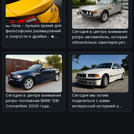
🏎 Ночь - лучшее время для
философских размышлений
Сегодня в центре внимания
о скорости и драйве... 🔥
ретро-автомобиль, который
Сегодня хотим обсудить н
обязательно заинтересует
поклонников BMW! 🏎Речь
Сегодня в центре внимания
Сегодня мы хотим
ретро-топливная BMW 128i
поделиться с вами
Convertible 2009 года
интересной историей о
выпуска с 6-скоростной
редком экземпляре BMW
коро
318i седана 1993 года