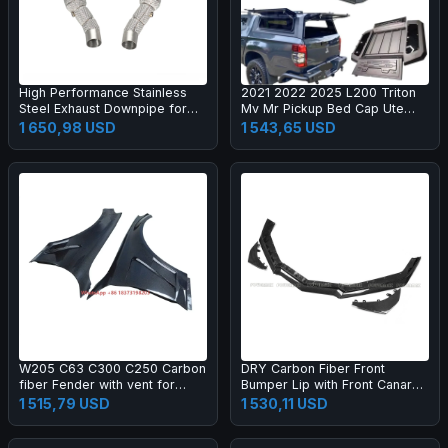
High Performance Stainless
2021 2022 2025 L200 Triton
Steel Exhaust Downpipe for
Mv Mr Pickup Bed Cap Ute
Ferrari F8
Hardtop Topper Aluminium
1 650,98 USD
1 543,65 USD
Camper Shell Truck Canopy
W205 C63 C300 C250 Carbon
DRY Carbon Fiber Front
fiber Fender with vent for
Bumper Lip with Front Canards
W205 2015-2021
for Corvette C8 Z06 Coupe 2-
1 515,79 USD
1 530,11 USD
Door 2023 Front Lip