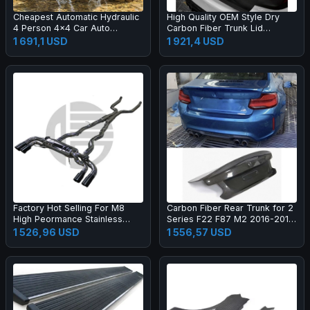
Cheapest Automatic Hydraulic
High Quality OEM Style Dry
4 Person 4x4 Car Auto
Carbon Fiber Trunk Lid
Camping Aluminum Hard Shell
Suitable for G30 F90 M5 Rear
1 691,1 USD
1 921,4 USD
Roof Top Tent for 4 Person
Trunk Lid
for Sale
Factory Hot Selling For M8
Carbon Fiber Rear Trunk for 2
High Peormance Stainless
Series F22 F87 M2 2016-2019
Steel Exhaust Pipe System
CSL Style Rear Trunk Lid Boot
1 526,96 USD
1 556,57 USD
with Valve Control
Duck Tail Cover Car Bodykit