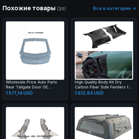
Похожие товары
Все в категории →
(20)
Wholesale Price Auto Parts
High Quality Body Kit Dry
Rear Tailgate Door OE
Carbon Fiber Side Fenders for
11H827025C Parts Rear Trunk
supra A90
1 571,14 USD
1 612,84 USD
Lid