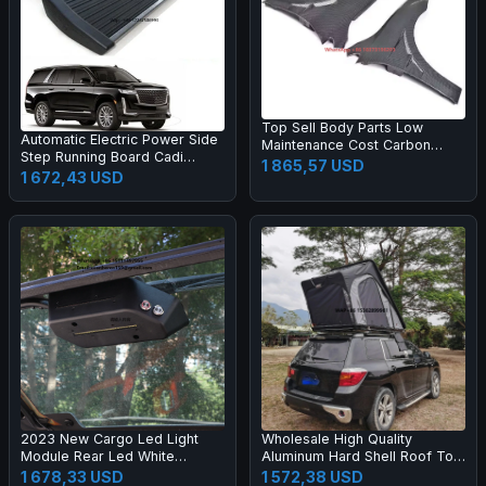
Top Sell Body Parts Low
Automatic Electric Power Side
Maintenance Cost Carbon
Step Running Board Cadi
Fibre Mud Fender for Lincoln
1 865,57 USD
Escalade 2019-2024
1 672,43 USD
2023 New Cargo Led Light
Wholesale High Quality
Module Rear Led White
Aluminum Hard Shell Roof Top
Lighting Flashing Amber Light
Tent SUV 4x4 Offroad Four-
1 678,33 USD
1 572,38 USD