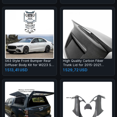
for Jeep Wrangler Jl
Season Camping Double
Waterproof Quick Automatic
S63 Style Front Bumper Rear
High Quality Carbon Fiber
Diffuser Body Kit for W223 S-
Trunk Lid for 2015-2021
Class Normal Upgrade S63
Exclusive Modified Rear Taiate
1 513,41 USD
1 529,72 USD
Body Kit