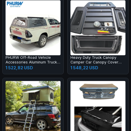
PHURW Off-Road Vehicle
Heavy Duty Truck Canopy
Accessories Aluminum Trucks
Camper Car Canopy Cover
Bed Canopy For TOYOTA
4x4 Truck Pickup Bed Canopy
1 522,82 USD
1 548,22 USD
HILUX Pickup Truck Canopy