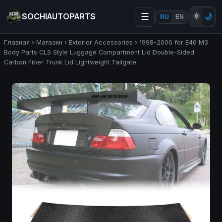
SOCHIAUTOPARTS
☰
☀️
🌙
RU
EN
Главная
›
Магазин
›
Exterior Accessories
›
1998-2006 for E46 M3
Body Parts CLS Style Luggage Compartment Lid Double-Sided
Carbon Fiber Trunk Lid Lightweight Tailgate