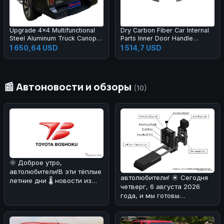
Upgrade 4x4 Multifunctional
Dry Carbon Fiber Car Internal
Steel Aluminum Truck Canopy
Parts Inner Door Handle
Upgraded Tempered Glass
(Replacement) for Lambo
1 650,64 USD
1 514,7 USD
Windows DMAX Tacoma
Huracan LP580 LP610 2014-
Pickup Exterior Accessories
2019 Carbon Handle
📰 Автоновости и обзоры
(10)
🌞 Доброе утро,
автолюбители!В эти тёплые
автолюбители! ☀️ Сегодня
летние дни 🌡️ новости из
четверг, 6 августа 2026
мира автомобилей могут
года, и мы готовы
быть не т
поделиться с вами
интересной ново