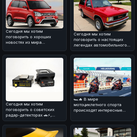
Сегодня мы хотим
Сегодня мы хотим
поговорить о хороших
поговорить о настоящих
новостях из мира
легендах автомобильного
автопрома. 🚗
мира. 🌀 Вспоминая ранние
Маркетинговые показатели
дни сегмен
Maruti
🏎🔥 В мире
Сегодня мы хотим
мотоциклетного спорта
поговорить о советских
происходят интересные
радар-детекторах 🚗⚡,
изменения! 💪 В
которые в конце прошлого
преддверии нового сезона
века заполони
Wor