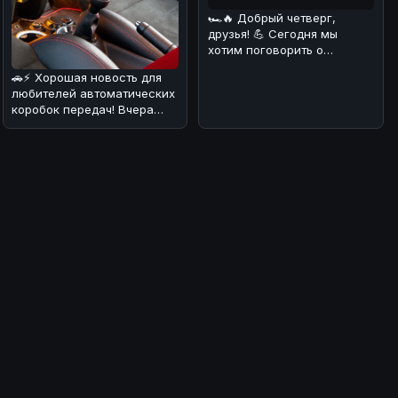
🏎🔥 Добрый четверг,
друзья! 💪 Сегодня мы
хотим поговорить о
довольно курьёзном
🚗⚡ Хорошая новость для
случае, который про
любителей автоматических
коробок передач! Вчера
стало известно, что еще
один