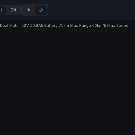
☀️
U
EN
🌙
*2 Dual Motor 52V 20.8Ah Battery 70km Max Range 60km/h Max Speed,