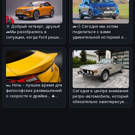
🌞 Добрый четверг, друзья!
🚗💨 Сегодня мы хотим
🚗Мы разобрались в
поделиться с вами
ситуации, когда Ford решил
удивительной историей о
объединиться с китайскими
Nissan Qashqai, который
б
сумел преодо
🏎 Ночь - лучшее время для
философских размышлений
Сегодня в центре внимания
о скорости и драйве... 🔥
ретро-автомобиль, который
Сегодня хотим обсудить н
обязательно заинтересует
поклонников BMW! 🏎Речь