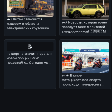
🚗⚡ Китай становится
🚗⚡ Новость, которая точно
лидером в области
порадует всех любителей
электрических грузовиков!
внедорожников! 🇨🇳🇬🇧Мы
На днях в Поднебесной
разобрались в деталях и
начал работат
📝
четверг, а значит, пора для
новой порции BMW-
новостей! 🏎 Сегодня мы
поговорим о довольно
курьёзном
🏎🔥 В мире
мотоциклетного спорта
происходят интересные
изменения! 💪 В
преддверии нового сезона
Wor