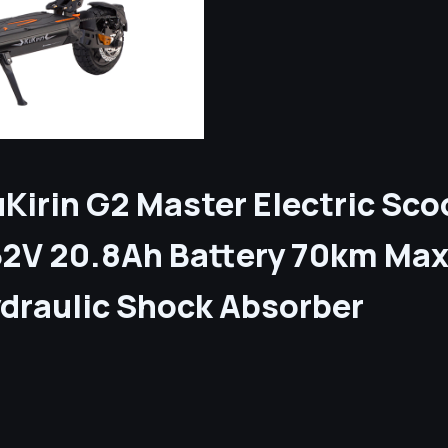
irin G2 Master Electric Scoo
52V 20.8Ah Battery 70km Ma
ydraulic Shock Absorber