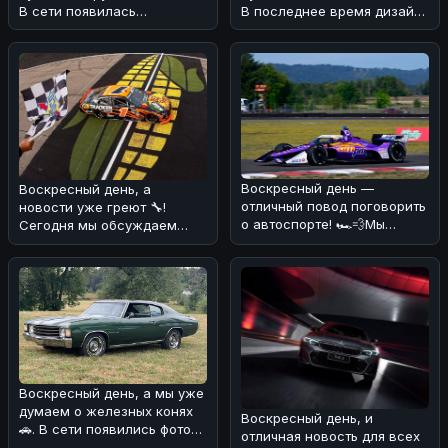
В последнее время дизайн
В сети появилась
BMW вызывает много спор
информация о Шевроле СС
- musc
Воскресный день —
Воскресный день, а
отличный повод поговорить
новости уже греют 🔧!
о автоспорте! 🏎️💨Мы
Сегодня мы обсуждаем
разобрались в новости о
победу Kvapil в серии
том, что R
O'Reilly Auto Pa
Воскресный день, а мы уже
думаем о железных конях
Воскресный день, и
🚗. В сети появились фото
отличная новость для всех
интересного экземпляра —