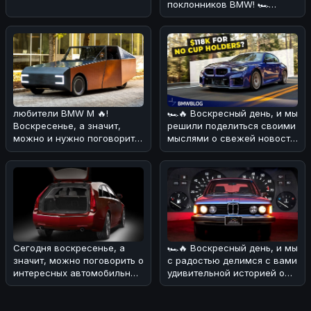
поклонников BMW! 🏎
Сегодня мы узнали, что
BMW 3 Series
любители BMW M 🔥!
🏎🔥 Воскресный день, и мы
Воскресенье, а значит,
решили поделиться своими
можно и нужно поговорить
мыслями о свежей новости!
о свежих новостях из мира
💪 На днях в сети появ
BMW.Сег
Сегодня воскресенье, а
🏎🔥 Воскресный день, и мы
значит, можно поговорить о
с радостью делимся с вами
интересных автомобильных
удивительной историей о
новостях! 🏎Редакция разо
BMW E21 1977 года! 💪 Э