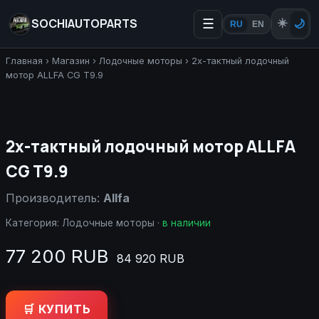
SOCHIAUTOPARTS
☰
☀️
🌙
RU
EN
Главная
›
Магазин
›
Лодочные моторы
›
2х-тактный лодочный
мотор ALLFA CG T9.9
2х-тактный лодочный мотор ALLFA
CG T9.9
Производитель:
Allfa
Категория:
Лодочные моторы
·
в наличии
77 200 RUB
84 920 RUB
🛒 КУПИТЬ