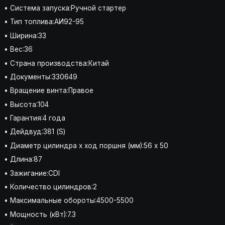
• Система запуска:Ручной стартер
• Тип топлива:АИ92-95
• Ширина:33
• Вес:36
• Страна производства:Китай
• Документы:330649
• Вращение винта:Правое
• Высота:104
• Гарантия:4 года
• Дейдвуд:381 (S)
• Диаметр цилиндра x ход поршня (мм):56 x 50
• Длина:87
• Зажигание:CDI
• Количество цилиндров:2
• Максимальные обороты:4500-5500
• Мощность (кВт):7.3