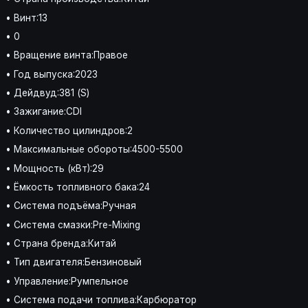
• Винт:13
• 0
• Вращение винта:Правое
• Год выпуска:2023
• Дейдвуд:381 (S)
• Зажигание:CDI
• Количество цилиндров:2
• Максимальные обороты:4500-5500
• Мощность (кВт):29
• Ёмкость топливного бака:24
• Система подъёма:Ручная
• Система смазки:Pre-Mixing
• Страна бренда:Китай
• Тип двигателя:Бензиновый
• Управление:Румпельное
• Система подачи топлива:Карбюратор