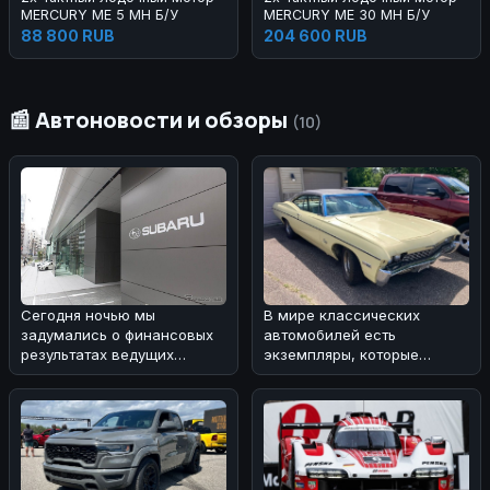
MERCURY ME 5 MH Б/У
MERCURY ME 30 MH Б/У
88 800 RUB
204 600 RUB
📰 Автоновости и обзоры
(10)
Сегодня ночью мы
В мире классических
задумались о финансовых
автомобилей есть
результатах ведущих
экземпляры, которые
автопроизводителей за
вызывают особую
второй квартал 20
ностальгию и восхищение
🚗.