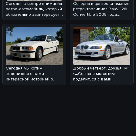
Сегодня в центре внимания
Сегодня в центре внимания
ретро-автомобиль, который
ретро-топливная BMW 128i
обязательно заинтересует
Convertible 2009 года
поклонников BMW! 🏎Речь
выпуска с 6-скоростной
коро
Сегодня мы хотим
Добрый четверг, друзья! 🌞
поделиться с вами
🏎Сегодня мы хотим
интересной историей о
поделиться с вами
редком экземпляре BMW
интересной находкой -
318i седана 1993 года
BMW M Roadster