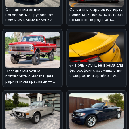
Сегодня в мире автоспорта
Сегодня мы хотим
появилась новость, которая
поговорить о грузовиках
не может не радовать
Ram и их новых версиях
поклонников Porsche
Rumble Bee V8 Trucks. 🚗
Motors
⚡По нашему м
🏎 Ночь - лучшее время для
философских размышлений
Сегодня мы хотим
о скорости и драйве... 🔥
поговорить о настоящем
Сегодня хотим обсудить н
раритетном красавце —
Ford F-250 Highboy 1969
года выпуска ���