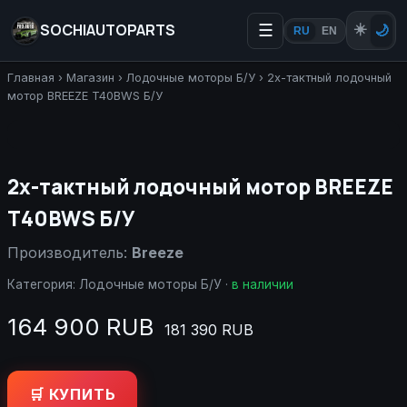
SOCHIAUTOPARTS
☰
☀️
🌙
RU
EN
Главная
›
Магазин
›
Лодочные моторы Б/У
›
2х-тактный лодочный
мотор BREEZE T40BWS Б/У
2х-тактный лодочный мотор BREEZE
T40BWS Б/У
Производитель:
Breeze
Категория:
Лодочные моторы Б/У
·
в наличии
164 900 RUB
181 390 RUB
🛒 КУПИТЬ