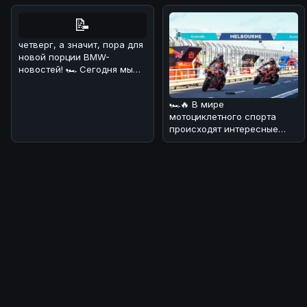
📝
четверг, а значит, пора для
новой порции BMW-
новостей! 🏎 Сегодня мы
поговорим о довольно
курьёзном
🏎🔥 В мире
мотоциклетного спорта
происходят интересные
изменения! 💪 В
преддверии нового сезона
Wor