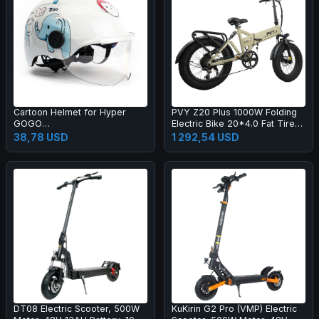
Cartoon Helmet for Hyper
PVY Z20 Plus 1000W Folding
GOGO
Electric Bike 20*4.0 Fat Tire
Pioneer/Challenger/Cruiser
48V 16.5Ah Battery 80-120km
38,78 USD
1 292,54 USD
Series Children Electric
Range Shimano 7-Speed
Motorcycle
Shifter Lockable Suspension
Fork and Rear Shock,
Hydraulic Brake Color LCD
Display 150kg Load - Khaki
DT08 Electric Scooter, 500W
KuKirin G2 Pro (VMP) Electric