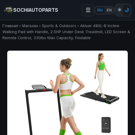
SOCHIAUTOPARTS
☰
☀️
🌙
RU
EN
Главная
›
Магазин
›
Sports & Outdoors
›
Akluer 480L-B Incline
Walking Pad with Handle, 2.5HP Under Desk Treadmill, LED Screen &
Remote Control, 330lbs Max Capacity, Foldable