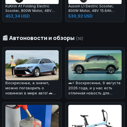
KuKirin A1 Folding Electric
Ausom L1 Electric Scooter,
Scooter, 800W Motor, 48V
800W Motor, 48V 15.6Ah
13Ah Battery, 10 inch Vacuum
Battery, 10 inch Tires, 45km/h
453,34 USD
530,92 USD
Tire, 45km/h Max Speed,
Max Speed, 70km Range,
45km Range, Front & Rear
Front & Rear Disc Brakes, Dual
Disc Brake, Front & Rear
Swingarm Suspension, NFC &
Shock Absorption
Passcode Lock
📰 Автоновости и обзоры
(10)
🚗⚡ Воскресенье, 9 августа
Воскресенье, а значит,
2026 года, и у нас есть
можно поговорить о
отличная новость для
новинках в мире авто! 🚗
любителей
⚡Сегодня хотим обсудить
электромобилей! 🔋
Hyundai Io