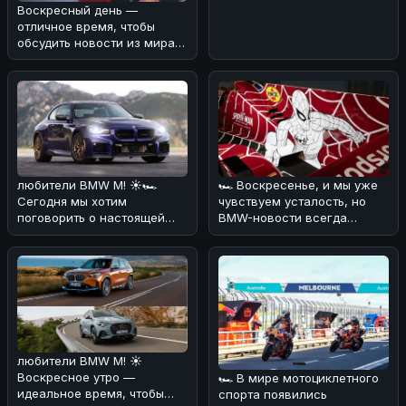
порадовать вас новостью о
Воскресный день —
том, что стан
отличное время, чтобы
обсудить новости из мира
автоспорта! 🏎️⚡Мы
разобрались в ре
любители BMW M! ☀️🏎
🏎 Воскресенье, и мы уже
Сегодня мы хотим
чувствуем усталость, но
поговорить о настоящей
BMW-новости всегда
легенде - BMW M2 CS. 🔥💪
заряжают энергией! 🔥
По нашему мнен
Сегодня хот
любители BMW M! ☀️
Воскресное утро —
🏎 В мире мотоциклетного
идеальное время, чтобы
спорта появились