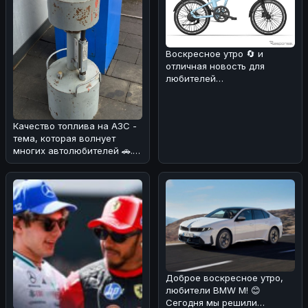
Воскресное утро 🔄 и
отличная новость для
любителей
электротранспорта! ⚡️Мы
разобрались в деталях об
Качество топлива на АЗС -
тема, которая волнует
многих автолюбителей 🚗.
Мы разобрались, как
обстоят
Доброе воскресное утро,
любители BMW M! 😊
Сегодня мы решили