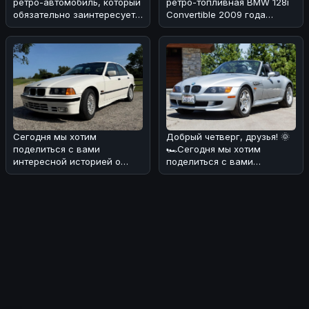
ретро-автомобиль, который
ретро-топливная BMW 128i
обязательно заинтересует
Convertible 2009 года
поклонников BMW! 🏎Речь
выпуска с 6-скоростной
коро
Сегодня мы хотим
Добрый четверг, друзья! 🌞
поделиться с вами
🏎Сегодня мы хотим
интересной историей о
поделиться с вами
редком экземпляре BMW
интересной находкой -
318i седана 1993 года
BMW M Roadster