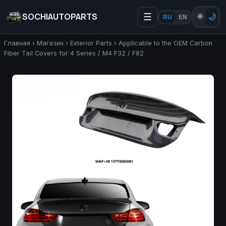
SOCHIAUTOPARTS
☰
☀️
🌙
RU
EN
Главная
›
Магазин
›
Exterior Parts
›
Applicable to the OEM Carbon
Fiber Tail Covers for 4 Series / M4 F32 / F82