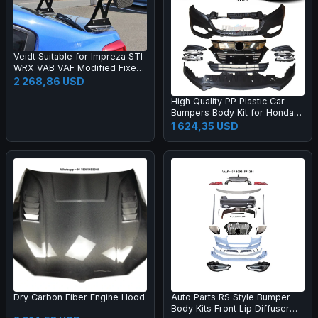
Veidt Suitable for Impreza STI
WRX VAB VAF Modified Fixed
Wing EUR Model Carbon Fiber
2 268,86 USD
GT Large Spoiler
High Quality PP Plastic Car
Bumpers Body Kit for Honda
2015 HRV Vezel Upgrade 20
1 624,35 USD
19
Dry Carbon Fiber Engine Hood
Auto Parts RS Style Bumper
Body Kits Front Lip Diffuser