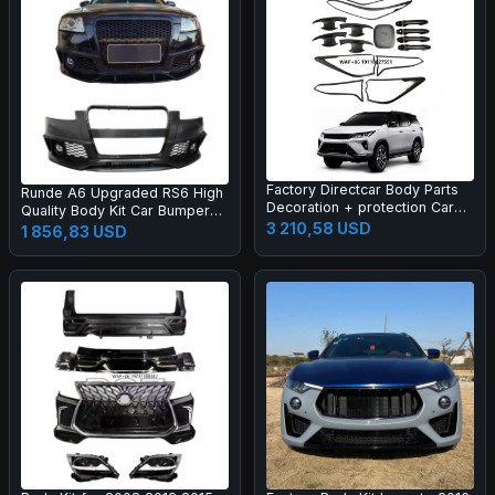
Factory Directcar Body Parts
Runde A6 Upgraded RS6 High
Decoration + protection Car
Quality Body Kit Car Bumper
Body Parts Car Accessories
3 210,58 USD
Grille Rear Lips Tail Throat Tail
1 856,83 USD
Wing Manufacturer Direct
Sales