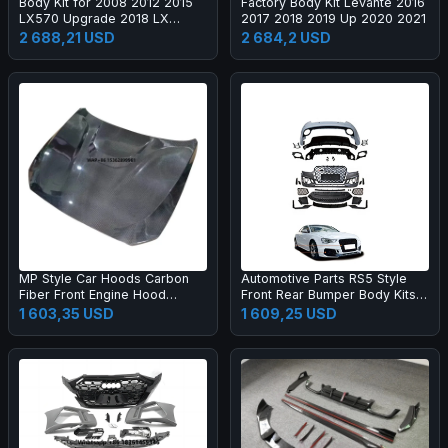
Body Kit for 2008 2012 2015
Factory Body Kit Levante 2016
LX570 Upgrade 2018 LX
2017 2018 2019 Up 2020 2021
Super Sport Grille Bumper Led
2 688,21 USD
2 684,2 USD
Headlamp Fog Lamp Tail Light
MP Style Car Hoods Carbon
Automotive Parts RS5 Style
Fiber Front Engine Hood
Front Rear Bumper Body Kits
Bonnet for M2C F87 F22
for A5 S5 B8.5 2013-2016
1 603,35 USD
1 609,25 USD
Upgrade 2017-2019 Body Kit