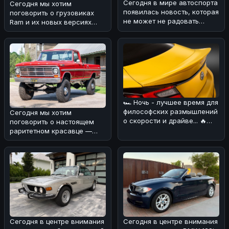
Сегодня в мире автоспорта
Сегодня мы хотим
появилась новость, которая
поговорить о грузовиках
не может не радовать
Ram и их новых версиях
поклонников Porsche
Rumble Bee V8 Trucks. 🚗
Motors
⚡По нашему м
🏎 Ночь - лучшее время для
философских размышлений
Сегодня мы хотим
о скорости и драйве... 🔥
поговорить о настоящем
Сегодня хотим обсудить н
раритетном красавце —
Ford F-250 Highboy 1969
года выпуска ���
Сегодня в центре внимания
Сегодня в центре внимания