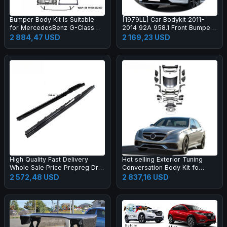
Bumper Body Kit Is Suitable
[1979LL] Car Bodykit 2011-
for MercedesBenz G-Class
2014 92A 958.1 Front Bumper
W464 to W465 G63 OLD to
Upgrade to 2024 2025 Turbo
2 884,47 USD
2 169,23 USD
NEW
GT Style Body Kit for Cayenne
958
High Quality Fast Delivery
Hot selling Exterior Tuning
Whole Sale Price Prepreg Dry
Conversation Body Kit fo
Carbon Fiber Performance
2009-2012 Auto Parts Car
2 572,48 USD
2 837,16 USD
Side Skirts for R8 2019-2023
Mod