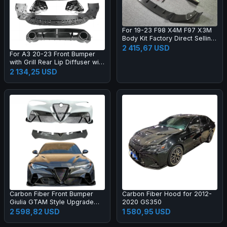
For 19-23 F98 X4M F97 X3M
Body Kit Factory Direct Selling
Carbon Fiber AE Style Front
2 415,67 USD
For A3 20-23 Front Bumper
Bumper Edge Rear Diffuser
with Grill Rear Lip Diffuser with
Side Skirt
Muffler Tip Full RS3 Style
2 134,25 USD
Body Kit
Carbon Fiber Front Bumper
Carbon Fiber Hood for 2012-
Giulia GTAM Style Upgrade
2020 GS350
Black Color One Year Warranty
2 598,82 USD
1 580,95 USD