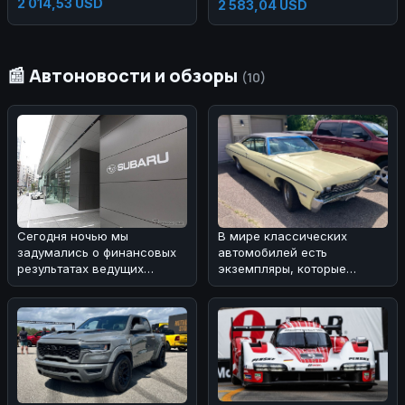
2 014,53 USD
Side Skirts Headlights
2 583,04 USD
Taillights Bumper Body Kit for
A3 2013-2016
📰 Автоновости и обзоры
(10)
Сегодня ночью мы
В мире классических
задумались о финансовых
автомобилей есть
результатах ведущих
экземпляры, которые
автопроизводителей за
вызывают особую
второй квартал 20
ностальгию и восхищение
🚗.