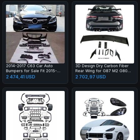
2014-2017 C63 Car Auto
3D Design Dry Carbon Fiber
Bumpers for Sale Fit 2015-
Rear Wing for G87 M2 G80
2017 New C Class W205 C180
M3 G82 M4 Dry Carbon Fiber
2 474,41 USD
2 702,97 USD
C200l C260l
Rear Spoiler High Quality