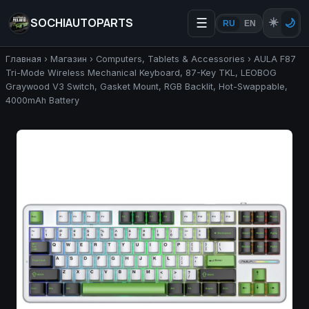
SOCHIAUTOPARTS
☰
☀️
🌙
RU
EN
Главная
›
Магазин
›
Computers, Tablets & Accessories
›
AULA F87
Tri-Mode Wireless Mechanical Keyboard, 87-Key TKL, LEOBOG
Graywood V3 Switch, Gasket Mount, RGB Backlit, Hot-Swappable,
4000mAh Battery