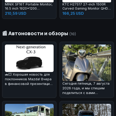
MINIX SF16T Portable Monitor,
KTC H27S17 27-inch 1500R
16.5 inch 1920*1200
Curved Gaming Monitor QHD
Touchscreen, 178º Viewing
2560x1440 16:9 ELED 180Hz
210,59 USD
166,25 USD
Angles, 2*Stereo Speakers
120% sRGB 4000:1 Contrast
Ratio 1ms MPRT Response
Time Low Motion Blur
Compatible with FreeSync G-
📰 Автоновости и обзоры
Sync USB 2xHDMI2.0 2xDP1.4
(10)
Audio Out VESA Mount
🚗💥 Хорошая новость для
поклонников Mazda! Вчера
Сегодня пятница, 7 августа
в финансовой презентации
2026 года, и мы спешим
компания подтвердила
поделиться с вами
возв
интересной новостью из
мира двух