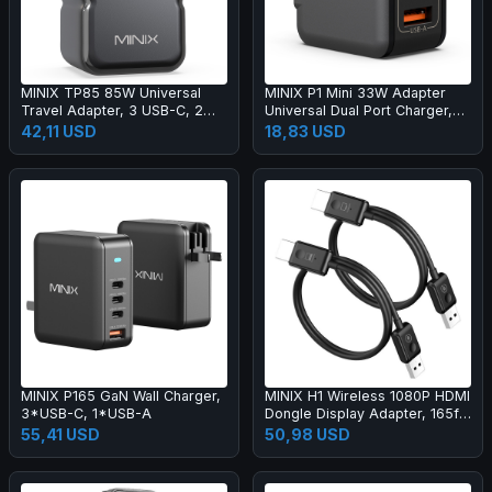
MINIX TP85 85W Universal
MINIX P1 Mini 33W Adapter
Travel Adapter, 3 USB-C, 2
Universal Dual Port Charger,
USB-A
1*USB-A, 1*USB-C
42,11 USD
18,83 USD
MINIX P165 GaN Wall Charger,
MINIX H1 Wireless 1080P HDMI
3*USB-C, 1*USB-A
Dongle Display Adapter, 165ft
Transmission
55,41 USD
50,98 USD