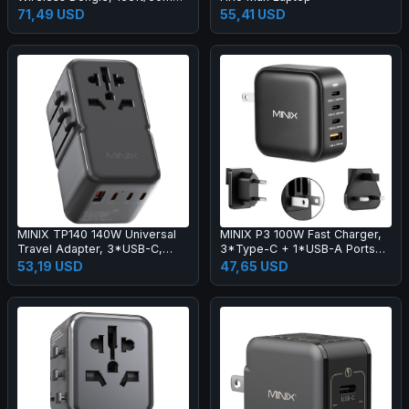
Transmission, Plug and Play,
71,49 USD
55,41 USD
Compatible with iPhone 15
MINIX TP140 140W Universal
MINIX P3 100W Fast Charger,
Travel Adapter, 3*USB-C,
3*Type-C + 1*USB-A Ports
1*USB-A
for Traveling, Universal
53,19 USD
47,65 USD
Compatibility