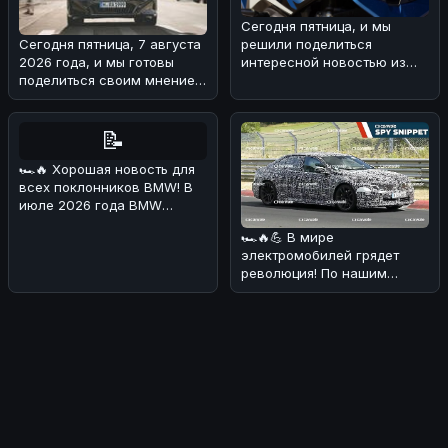
Сегодня пятница, и мы
решили поделиться
Сегодня пятница, 7 августа
интересной новостью из
2026 года, и мы готовы
мира BMW 🏎!Речь идет о
поделиться своим мнением
туристическом
о свежей BMW-новости! 🏎
Н
📝
🏎🔥 Хорошая новость для
всех поклонников BMW! В
июле 2026 года BMW
Deutschland
🏎🔥💪 В мире
продемонстрировала о
электромобилей грядет
революция! По нашим
данным, BMW i3 M получит
аж четыре электриче