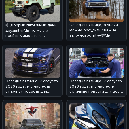
Сегодня пятница, а значит,
🌞 Добрый пятничный день,
можно обсудить свежие
друзья! 🚗Мы не могли
авто-новости! 🚗💬Мы
пройти мимо этого
разобрались в ситуации с
интересного экземпляра
Ford
Toyota Land
Сегодня пятница, 7 августа
Сегодня пятница, 7 августа
2026 года, и у нас есть
2026 года, и у нас есть
отличная новость для
отличные новости для всех
любителей мощных
поклонников BMW! 🏎На з
автомобилей