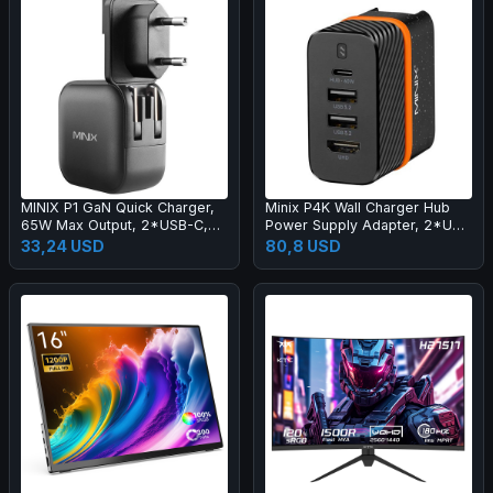
MINIX P1 GaN Quick Charger,
Minix P4K Wall Charger Hub
65W Max Output, 2*USB-C,
Power Supply Adapter, 2*USB
1*USB-A
3.2, 4K@30Hz UHD Port,
33,24 USD
80,8 USD
PD60W Fast Charging Type-C
Port