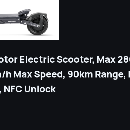
tor Electric Scooter, Max 2
m/h Max Speed, 90km Range, F
, NFC Unlock