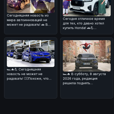
Сегодняшняя новость из
Сегодня отличное время
мира автоинноваций не
для тех, кто давно хотел
может не радовать! 🚗 В
купить Honda! 🚗💪
сети появились шпионские
Компания Honda Cars India
снимки
запусти
🏎🔥💪 Сегодняшняя
🏎🔥 В субботу, 8 августа
новость не может не
2026 года, редакция
радовать! 💁‍♀️Похоже, что
решила поднять
BMW начала производство
интересную тему,
своего нов
связанную с BMW. На дн