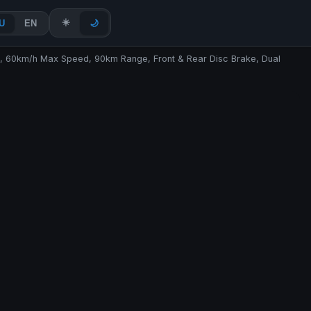
☀️
U
EN
🌙
s, 60km/h Max Speed, 90km Range, Front & Rear Disc Brake, Dual