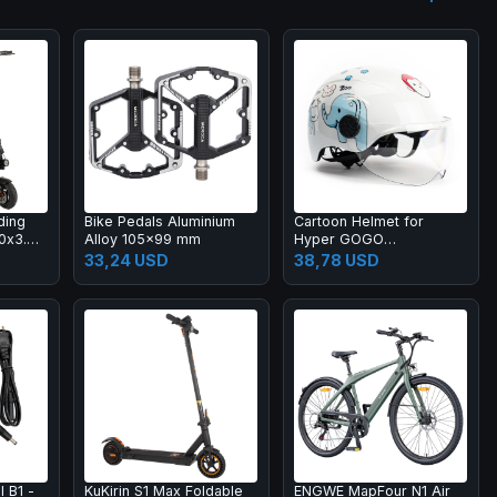
ding
Bike Pedals Aluminium
Cartoon Helmet for
.0x3.0
Alloy 105x99 mm
Hyper GOGO
cuum
Pioneer/Challenger/Cruiser
33,24 USD
38,78 USD
48V
Series Children Electric
8km Max
Motorcycle
splay
d Light
rber,
urn
l B1 -
KuKirin S1 Max Foldable
ENGWE MapFour N1 Air