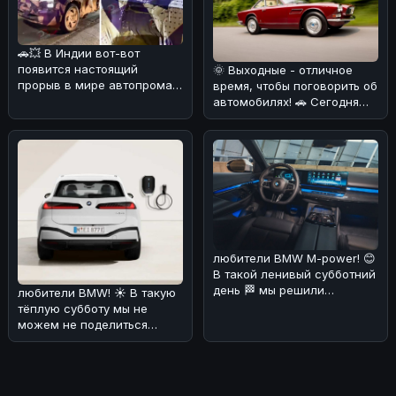
🚗💥 В Индии вот-вот
появится настоящий
🌞 Выходные - отличное
прорыв в мире автопрома!
время, чтобы поговорить об
Mahindra готовит к выпуску
автомобилях! 🚗 Сегодня
свою нов
мы хотим поделиться с
вами
любители BMW M-power! 😊
В такой ленивый субботний
день 🏁 мы решили
любители BMW! ☀️ В такую
порадовать вас новостями
тёплую субботу мы не
о буду
можем не поделиться
интересной новостью. По
слухам, эл