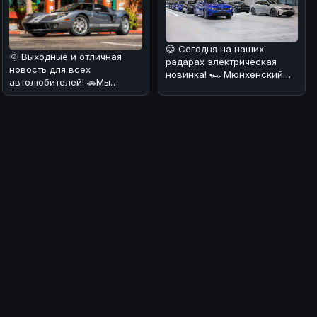
😊 Сегодня на наших
🌞 Выходные и отличная
радарах электрическая
новость для всех
новинка! 🏎️ Мюнхенский
автолюбителей! 🚗Мы
завод BMW запустил
обнаружили настоящий
серийное произв
клад - Ford GT 2006