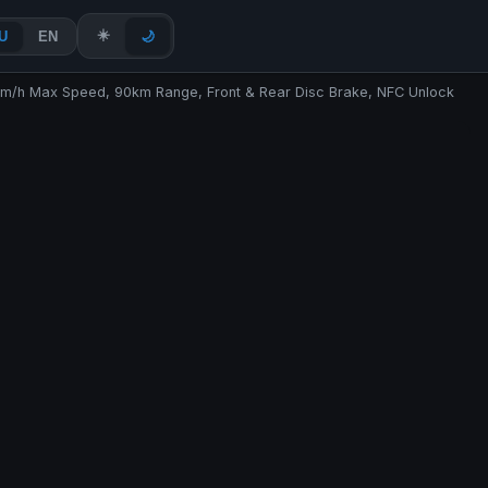
☀️
U
EN
🌙
0km/h Max Speed, 90km Range, Front & Rear Disc Brake, NFC Unlock