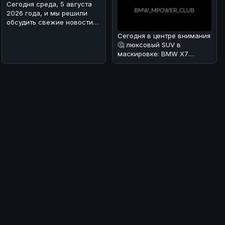
Сегодня среда, 5 августа
2026 года, и мы решили
обсудить свежие новости
из мира Формулы-1. В
Сегодня в центре внимания
Mercede
🤔 люксовый SUV в
маскировке: BMW X7
Individual в Urban Green
🌿.Редакция