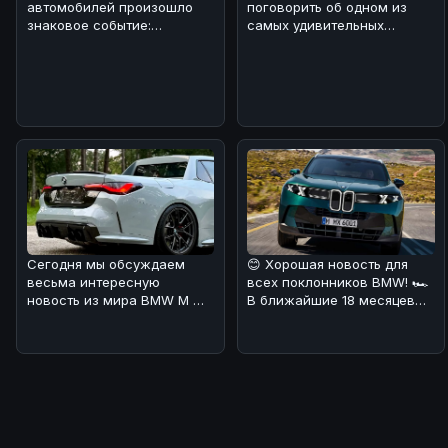
автомобилей произошло
поговорить об одном из
знаковое событие:
самых удивительных
компания Honda отчиталась
автомобилей
о рекордных продажа
современности -
электрическом
Сегодня мы обсуждаем
😊 Хорошая новость для
весьма интересную
всех поклонников BMW! 🏎
новость из мира BMW M 🔥.
В ближайшие 18 месяцев
В Калифорнии местный
Мюнхен планирует
мастер решил п
наводнить ры