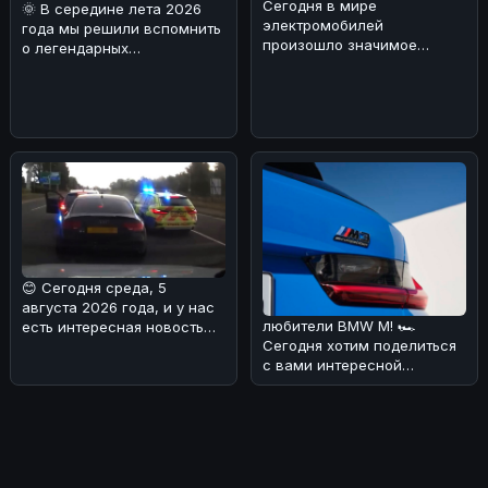
Сегодня в мире
🌞 В середине лета 2026
электромобилей
года мы решили вспомнить
произошло значимое
о легендарных
событие: концерны General
автомобилях прошлого.
Motors и SAIC Motor объяв
Наша мысль пере
😊 Сегодня среда, 5
августа 2026 года, и у нас
любители BMW M! 🏎
есть интересная новость
Сегодня хотим поделиться
для вас! 🏎Редакция
с вами интересной
разобрала
новостью: следующее
поколение BMW M3 To