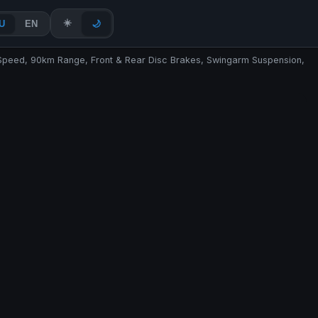
☀️
U
EN
🌙
Speed, 90km Range, Front & Rear Disc Brakes, Swingarm Suspension,