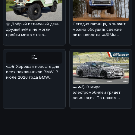
Сегодня пятница, а значит,
🌞 Добрый пятничный день,
можно обсудить свежие
друзья! 🚗Мы не могли
авто-новости! 🚗💬Мы
пройти мимо этого
разобрались в ситуации с
интересного экземпляра
Ford
Toyota Land
📝
🏎🔥 Хорошая новость для
всех поклонников BMW! В
июле 2026 года BMW
Deutschland
🏎🔥💪 В мире
продемонстрировала о
электромобилей грядет
революция! По нашим
данным, BMW i3 M получит
аж четыре электриче