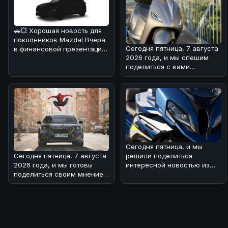
🚗💥 Хорошая новость для
поклонников Mazda! Вчера
Сегодня пятница, 7 августа
в финансовой презентации
2026 года, и мы спешим
компания подтвердила
поделиться с вами
возв
интересной новостью из
мира двух
Сегодня пятница, и мы
Сегодня пятница, 7 августа
решили поделиться
2026 года, и мы готовы
интересной новостью из
поделиться своим мнением
мира BMW 🏎!Речь идет о
о свежей BMW-новости! 🏎
туристическом
Н