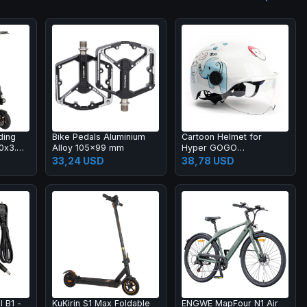
ding
Bike Pedals Aluminium
Cartoon Helmet for
.0x3.0
Alloy 105x99 mm
Hyper GOGO
cuum
Pioneer/Challenger/Cruiser
33,24 USD
38,78 USD
48V
Series Children Electric
8km Max
Motorcycle
splay
d Light
rber,
urn
l B1 -
KuKirin S1 Max Foldable
ENGWE MapFour N1 Air