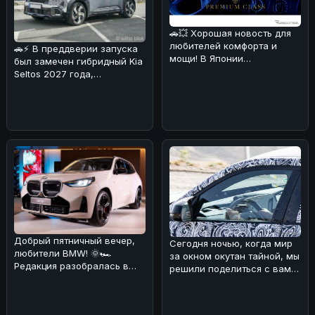
🚗💥 Хорошая новость для
любителей комфорта и
🚗⚡ В преддверии запуска
мощи! В Японии
был замечен гибридный Kia
каршеринговая компания
Seltos 2027 года,
Оликс объявила о
проходящий испытания в
Альпах!
Добрый пятничный вечер,
Сегодня ночью, когда мир
любители BMW! 🌞🏎
за окном окутан тайной, мы
Редакция разобралась в
решили поделиться с вами
ситуации с обновлением
интересной новостью из
кроссовера B