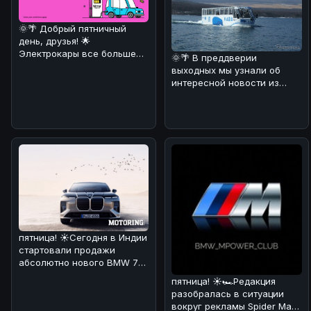
🌞🌴 Добрый пятничный
день, друзья! 🌟
Электрокары все больше
🌞🌴 В преддверии
завоевывают сердца
выходных мы узнали об
автолюбителей! 🚗⚡ И
интересной новости из
Японии! 🚗💦 Компания Fuji
Quick Bus з
пятница! ☀️Сегодня в Индии
стартовали продажи
абсолютно нового BMW 7
Series! 🏎🔥 По нашему
пятница! ☀️🏎Редакция
мнению,
разобралась в ситуации
вокруг рекламы Spider Man