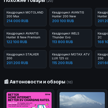
Похожие товары
(20)
Квадроцикл MOTOLAND
Квадроцикл AVANTIS
Квадр
200 Max
Hunter 200 New
Hunter
Premiu
214 000 RUB
200 100 RUB
201 2
Квадроцикл AVANTIS
Квадроцикл WELS
Квадро
Hunter 8 New Premium
Thunder Evo
2C
122 100 RUB
113 800 RUB
168 1
Квадроцикл STALKER
Квадроцикл MOTAX ATV Raptor-
Квадр
200
LUX 125 cc
250
201 200 RUB
115 200 RUB
201 6
📰 Автоновости и обзоры
(10)