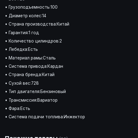
• Грузоподъемность:100
• Диаметр колес:14
• Страна производства:Китай
• Гарантия:1 год
• Количество цилиндров:2
• Лебедка:Есть
• Материал рамы:Сталь
• Система привода:Кардан
• Страна бренда:Китай
• Сухой вес:728
• Тип двигателя:Бензиновый
• Трансмиссия:Вариатор
• Фара:Есть
• Система подачи топлива:Инжектор