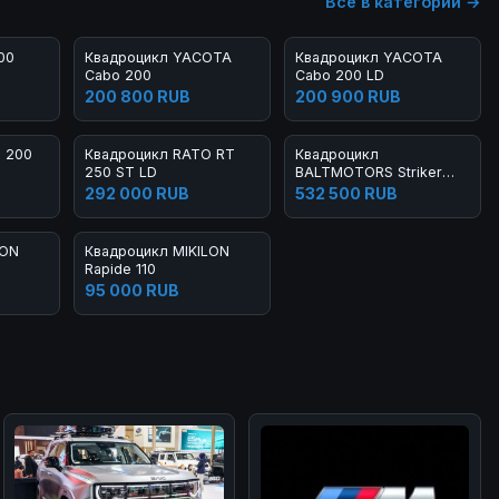
Все в категории →
00
Квадроцикл YACOTA
Квадроцикл YACOTA
Cabo 200
Cabo 200 LD
200 800 RUB
200 900 RUB
 200
Квадроцикл RATO RT
Квадроцикл
250 ST LD
BALTMOTORS Striker
500 EFI
292 000 RUB
532 500 RUB
LON
Квадроцикл MIKILON
Rapide 110
95 000 RUB