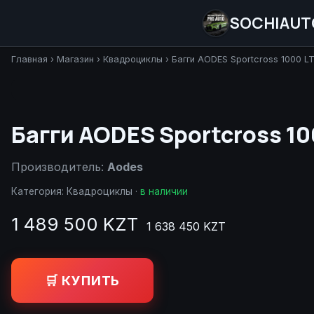
SOCHIAUT
Главная
›
Магазин
›
Квадроциклы
›
Багги AODES Sportcross 1000 LT
Багги AODES Sportcross 10
Производитель:
Aodes
Категория:
Квадроциклы
·
в наличии
1 489 500 KZT
1 638 450 KZT
🛒 КУПИТЬ