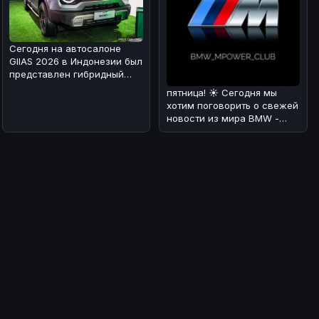
Сегодня на автосалоне
GIIAS 2026 в Индонезии был
представлен гибридный
вариант BAIC BJ30 🚗⚡. Мы
пятница! ☀️ Сегодня мы
раз
хотим поговорить о свежей
новости из мира BMW -
люксовом SUV X7 Individual
в