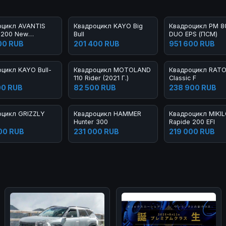
оцикл AVANTIS
Квадроцикл KAYO Big
Квадроцикл РМ 8
 200 New
Bull
DUO EPS (ПСМ)
m (2020)
00 RUB
201 400 RUB
951 600 RUB
цикл KAYO Bull-
Квадроцикл MOTOLAND
Квадроцикл RATO
110 Rider (2021 Г.)
Classic F
00 RUB
82 500 RUB
238 900 RUB
оцикл GRIZZLY
Квадроцикл HAMMER
Квадроцикл MIKI
Hunter 300
Rapide 200 EFI
00 RUB
231 000 RUB
219 000 RUB