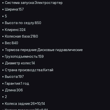
• Система запуска:Электростартер
• Ширина:157
• 5
• Высота по седлу:850
• Клиренс:324
• Колесная база:2180
• Вес:840
• Тормоза передние:Дисковые гидравлические
• Грузоподъемность:159
• Диаметр колес:14
• Страна производства:Китай
• Высота:197
• Гарантия:1 год
• Длина:306
• 2
• Колеса задние:26*10/14