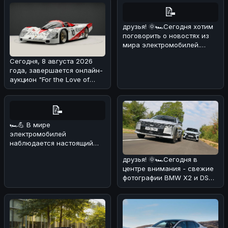
📝
друзья! 🌞🏎Сегодня хотим
поговорить о новостях из
мира электромобилей.
Недавно появилась
Сегодня, 8 августа 2026
информация
года, завершается онлайн-
аукцион "For the Love of
Porsche", на котором предс
📝
🏎💪 В мире
электромобилей
наблюдается настоящий
бум! 🔥 По данным
друзья! 🌞🏎Сегодня в
июльских продаж, мировой
центре внимания - свежие
рынок эл
фотографии BMW X2 и DS
No4, сделанные на
реальных дор