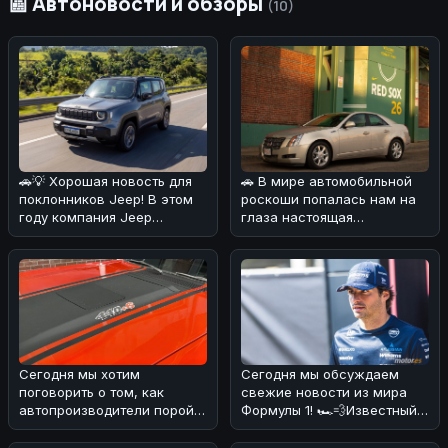
📰 Автоновости и обзоры
(10)
🚗💡 Хорошая новость для
🚗 В мире автомобильной
поклонников Jeep! В этом
роскоши попалась нам на
году компания Jeep
глаза настоящая
удивила своих фанатов,
жемчужина! 💎Cadillac CTS
решив сн
2008 года
Сегодня мы хотим
Сегодня мы обсуждаем
поговорить о том, как
свежие новости из мира
автопроизводители порой
Формулы 1! 🏎️💨Известный
хитрят с характеристиками
эксперт и бывший пилот
своих мощны
Формулы