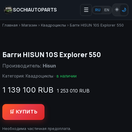
SOCHIAUTOPARTS
☰
☀️
🌙
RU
EN
Главная
›
Магазин
›
Квадроциклы
›
Багги HISUN 10S Explorer 550
Багги HISUN 10S Explorer 550
Производитель:
Hisun
Категория:
Квадроциклы
·
в наличии
1 139 100 RUB
1 253 010 RUB
🛒 КУПИТЬ
Необходима частичная предоплата.