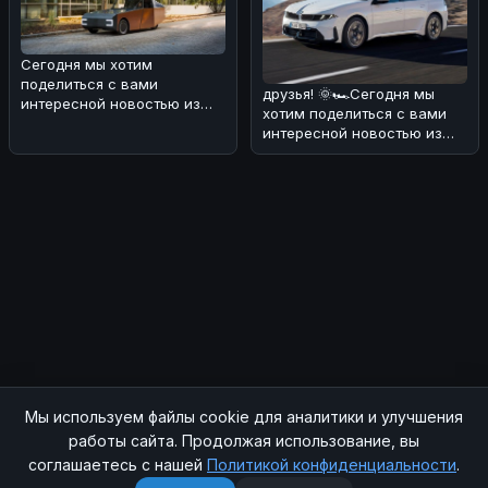
Сегодня мы хотим
поделиться с вами
друзья! 🌞🏎Сегодня мы
интересной новостью из
хотим поделиться с вами
мира электромобилей и
интересной новостью из
солнечной энергии! ���
мира BMW. В Европе уже в
конце
Мы используем файлы cookie для аналитики и улучшения
© 2026 SOCHIAUTOPARTS. Все права защищены.
работы сайта. Продолжая использование, вы
соглашаетесь с нашей
Политикой конфиденциальности
.
Главная
|
Магазин
|
Контакты
|
RSS
|
Sitemap
|
Политика конфиденциальности
|