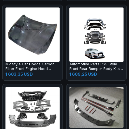
MP Style Car Hoods Carbon
Automotive Parts RS5 Style
Fiber Front Engine Hood
Front Rear Bumper Body Kits
Bonnet for M2C F87 F22
for A5 S5 B8.5 2013-2016
1 603,35 USD
1 609,25 USD
Upgrade 2017-2019 Body Kit