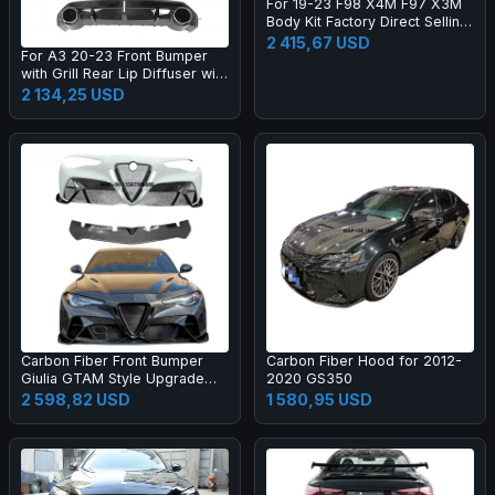
For 19-23 F98 X4M F97 X3M
Body Kit Factory Direct Selling
Carbon Fiber AE Style Front
2 415,67 USD
For A3 20-23 Front Bumper
Bumper Edge Rear Diffuser
with Grill Rear Lip Diffuser with
Side Skirt
Muffler Tip Full RS3 Style
2 134,25 USD
Body Kit
Carbon Fiber Front Bumper
Carbon Fiber Hood for 2012-
Giulia GTAM Style Upgrade
2020 GS350
Black Color One Year Warranty
2 598,82 USD
1 580,95 USD