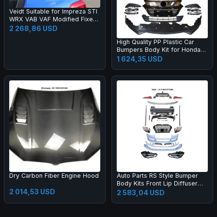
Veidt Suitable for Impreza STI
WRX VAB VAF Modified Fixed
Wing EUR Model Carbon Fiber
2 268,86 USD
GT Large Spoiler
High Quality PP Plastic Car
Bumpers Body Kit for Honda
2015 HRV Vezel Upgrade 20
1 624,35 USD
19
Dry Carbon Fiber Engine Hood
Auto Parts RS Style Bumper
Body Kits Front Lip Diffuser
2 014,53 USD
Side Skirts Headlights
2 583,04 USD
Taillights Bumper Body Kit for
A3 2013-2016