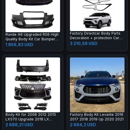
Factory Directcar Body Parts
Runde A6 Upgraded RS6 High
Decoration + protection Car
Quality Body Kit Car Bumper
Body Parts Car Accessories
3 210,58 USD
Grille Rear Lips Tail Throat Tail
1 856,83 USD
Wing Manufacturer Direct
Sales
Body Kit for 2008 2012 2015
Factory Body Kit Levante 2016
LX570 Upgrade 2018 LX
2017 2018 2019 Up 2020 2021
Super Sport Grille Bumper Led
2 688,21 USD
2 684,2 USD
Headlamp Fog Lamp Tail Light