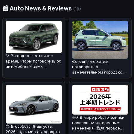
📰 Auto News & Reviews
(10)
🌞 Выходные - отличное
время, чтобы поговорить об
Сегодня мы хотим
автомобилях! 🚗Мы
поговорить о
разобрались в свежей
замечательном городском
новости: Bu
автомобиле, который уже
завоевал сердца многих
🚗⚡ В мире робототехники
произошли интересные
😊 В субботу, 8 августа
изменения! 🤔За первое
2026 года, мир автоспорта
полугодие 2026 года в топ