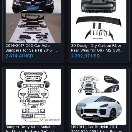
2014-2017 C63 Car Auto
3D Design Dry Carbon Fiber
Bumpers for Sale Fit 2015-
Rear Wing for G87 M2 G80
2017 New C Class W205 C180
M3 G82 M4 Dry Carbon Fiber
2 474,41 USD
2 702,97 USD
C200l C260l
Rear Spoiler High Quality
Bumper Body Kit Is Suitable
[1979LL] Car Bodykit 2011-
for MercedesBenz G-Class
2014 92A 958.1 Front Bumper