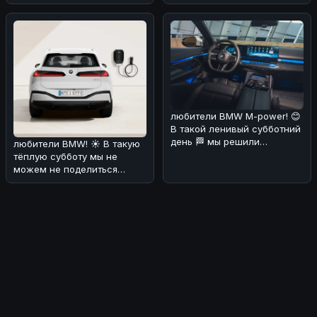
своего нов
интересную тему,
связанную с BMW. На дн
любители BMW M-power! 😊
В такой ленивый субботний
день 🏁 мы решили
любители BMW! ☀️ В такую
порадовать вас новостями
тёплую субботу мы не
о буду
можем не поделиться
интересной новостью. По
слухам, эл