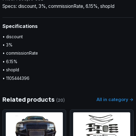
Specs: discount, 3%, commissionRate, 6.15%, shopId
Specifications
• discount
• 3%
• commissionRate
• 6.15%
• shopId
• 1105444396
Related products
All in category →
(20)