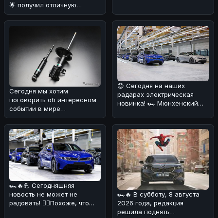
🌟 получил отличную
попул
новость от Toyota GAZOO
Racing
😊 Сегодня на наших
Сегодня мы хотим
радарах электрическая
поговорить об интересном
новинка! 🏎️ Мюнхенский
событии в мире
завод BMW запустил
автозапчастей 🚗. Компания
серийное произв
Tein, известный
🏎🔥💪 Сегодняшняя
новость не может не
🏎🔥 В субботу, 8 августа
радовать! 💁‍♀️Похоже, что
2026 года, редакция
BMW начала производство
решила поднять