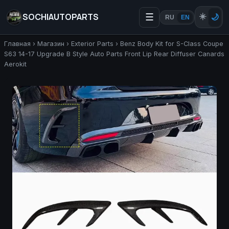
SOCHIAUTOPARTS
☰
☀️
🌙
RU
EN
Главная
›
Магазин
›
Exterior Parts
›
Benz Body Kit for S-Class Coupe
S63 14-17 Upgrade B Style Auto Parts Front Lip Rear Diffuser Canards
Aerokit