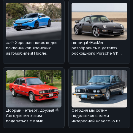
🚗💨 Хорошая новость для
пятница! ☀️🚗Мы
поклонников японских
разобрались в деталях
автомобилей! После
роскошного Porsche 911
недавнего землетрясения
Carrera 4S 1997 года
производств
выпуска. Эта модел
Добрый четверг, друзья! 🌞
Сегодня мы хотим
Сегодня мы хотим
поделиться с вами
поделиться с вами
интересной новостью из
интересной историей о
мира BMW! 🏎На аукционе
редком экземпляр
без резерва была в