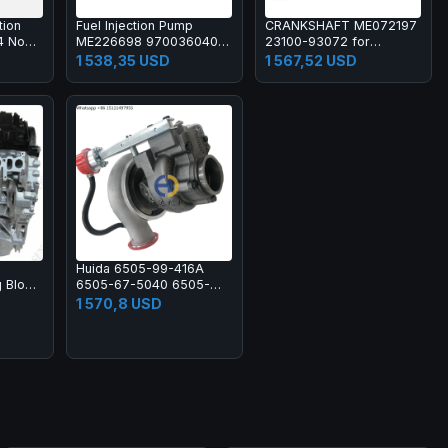
tion
Fuel Injection Pump
CRANKSHAFT ME072197
04 Non
ME226698 9700360403
23100-93072 for
X3M
for Mitsubishi Engine
Compatible with
1 538,35 USD
1 567,52 USD
T S58
4D34 4D34T
Mitsubishi 6D16 6D16T
nish
Engine
Huida 6505-99-416A
 Block
6505-67-5040 6505-
67-5030 Turbocharger
1 570,8 USD
ith
Turbo Kit for PC200
PC300 PC400