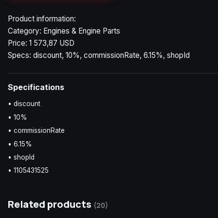
Product information:
Category: Engines & Engine Parts
Price: 1 573,87 USD
Specs: discount, 10%, commissionRate, 6.15%, shopId
Specifications
• discount
• 10%
• commissionRate
• 6.15%
• shopId
• 1105431525
Related products
(20)