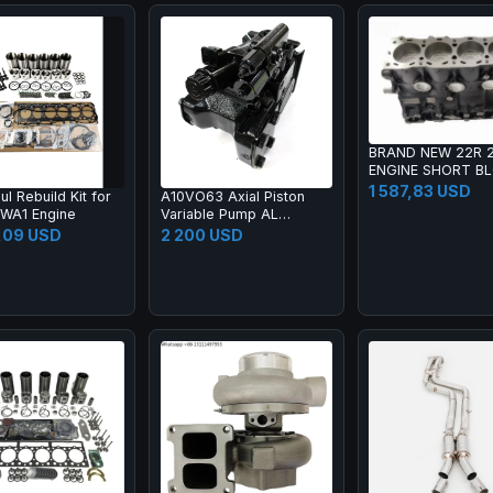
BRAND NEW 22R 
ENGINE SHORT B
2.4L for HILUX PI
1 587,83 USD
l Rebuild Kit for
A10VO63 Axial Piston
CRESSIDA COAST
6WA1 Engine
Variable Pump AL
CORONA
A10VO63EK1F1/52L-
,09 USD
2 200 USD
VSD62N00T-S1677
Hydraulic Piston Pump
R902423665