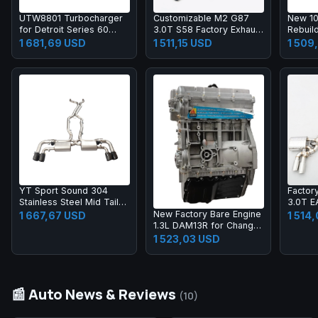
UTW8801 Turbocharger
Customizable M2 G87
New 10
for Detroit Series 60
3.0T S58 Factory Exhaust
Rebuild
23529000 721270
Pipes 304 Stainless Steel
CAT 3
1 681,69 USD
1 511,15 USD
1 509
Midpipe
R1300
YT Sport Sound 304
Factor
Stainless Steel Mid Tail
3.0T E
Dual Side Quad Exhaust
Stainle
New Factory Bare Engine
1 667,67 USD
1 514
with Electronic Valve for
Valved
1.3L DAM13R for Changan
Porsche Cayenne 958
Designe
Q20 Chana T20 Hafei
1 523,03 USD
3.0T 4.8T
S4/S5 
Zhongyi Junyi Engine
Long Block DAM13R
📰 Auto News & Reviews
(10)