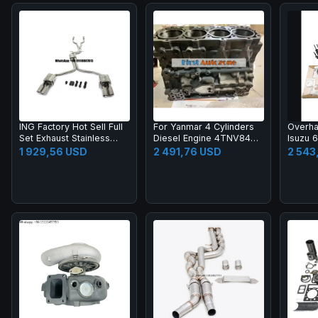
ING Factory Hot Sell Full
For Yanmar 4 Cylinders
Overhau
Set Exhaust Stainless
Diesel Engine 4TNV84
Isuzu 
Steel Catback and
engine block
1 929,56 USD
2 491,76 USD
2 543
Resonant Pipe Front
Tube for Audi S4 S5 B8
4.2T Auto Parts