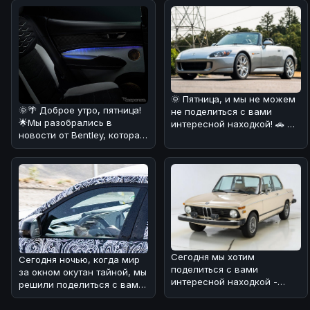
🌞 Пятница, и мы не можем
🌞🌴 Доброе утро, пятница!
не поделиться с вами
🌟Мы разобрались в
интересной находкой! 🚗 На
новости от Bentley, которая
днях нам попалась
представила свой первый
информац
по
Сегодня мы хотим
Сегодня ночью, когда мир
поделиться с вами
за окном окутан тайной, мы
интересной находкой -
решили поделиться с вами
BMW 2002 1974 года
интересной новостью из
выпуска! 🏎 Этот автомоб