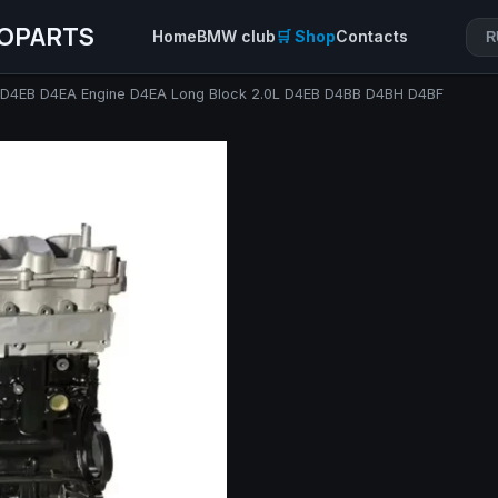
OPARTS
Home
BMW club
🛒 Shop
Contacts
R
w D4EB D4EA Engine D4EA Long Block 2.0L D4EB D4BB D4BH D4BF