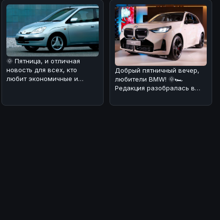
🌞 Пятница, и отличная
новость для всех, кто
Добрый пятничный вечер,
любит экономичные и
любители BMW! 🌞🏎
динамичные автомобили! 🚗
Редакция разобралась в
Мы разобра
ситуации с обновлением
кроссовера B