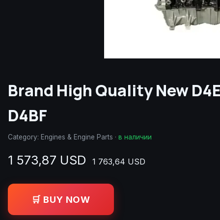
Brand High Quality New D4
D4BF
Category:
Engines & Engine Parts
·
в наличии
1 573,87 USD
1 763,64 USD
🛒 BUY NOW