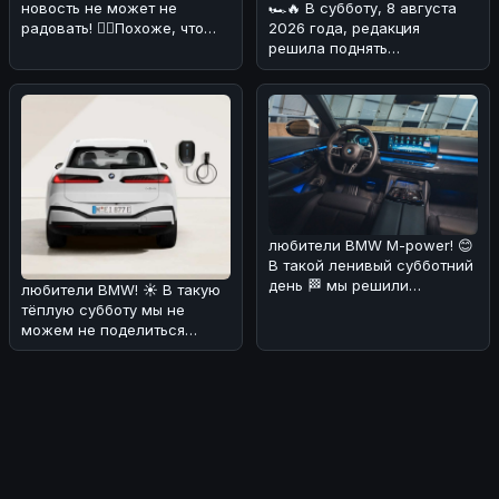
новость не может не
🏎🔥 В субботу, 8 августа
радовать! 💁‍♀️Похоже, что
2026 года, редакция
BMW начала производство
решила поднять
своего нов
интересную тему,
связанную с BMW. На дн
любители BMW M-power! 😊
В такой ленивый субботний
день 🏁 мы решили
любители BMW! ☀️ В такую
порадовать вас новостями
тёплую субботу мы не
о буду
можем не поделиться
интересной новостью. По
слухам, эл