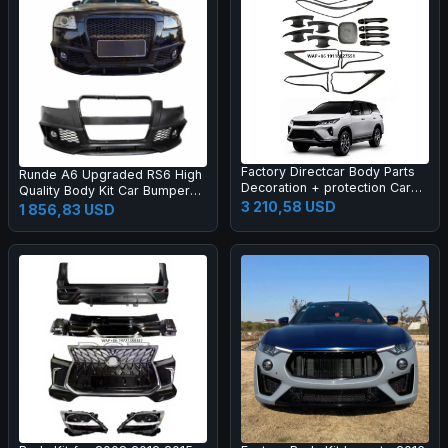
Factory Directcar Body Parts
Runde A6 Upgraded RS6 High
Decoration + protection Car
Quality Body Kit Car Bumper
Body Parts Car Accessories
3 210,58 USD
Grille Rear Lips Tail Throat Tail
1 856,83 USD
Wing Manufacturer Direct
Sales