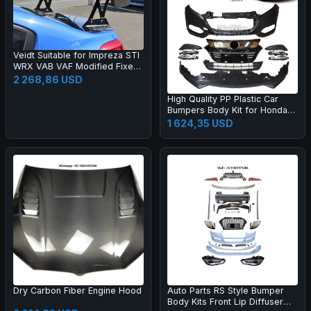
Veidt Suitable for Impreza STI
WRX VAB VAF Modified Fixed
Wing EUR Model Carbon Fiber
2 268,86 USD
GT Large Spoiler
High Quality PP Plastic Car
Bumpers Body Kit for Honda
2015 HRV Vezel Upgrade 20
1 624,35 USD
19
Dry Carbon Fiber Engine Hood
Auto Parts RS Style Bumper
Body Kits Front Lip Diffuser