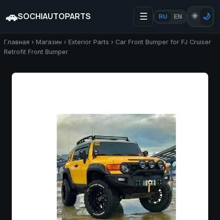
🚗
SOCHIAUTOPARTS
☰
☀️
🌙
RU
EN
Главная
›
Магазин
›
Exterior Parts
›
Car Front Bumper for FJ Cruiser
Retrofit Front Bumper