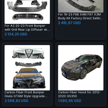
For 19-23 F98 X4M F97 X3M
Body Kit Factory Direct Selling
Carbon Fiber AE Style Front
2 415,67 USD
For A3 20-23 Front Bumper
Bumper Edge Rear Diffuser
with Grill Rear Lip Diffuser with
Side Skirt
Muffler Tip Full RS3 Style
2 134,25 USD
Body Kit
Carbon Fiber Front Bumper
Carbon Fiber Hood for 2012-
Giulia GTAM Style Upgrade
2020 GS350
Black Color One Year Warranty
2 598,82 USD
1 580,95 USD