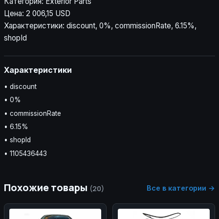
Категория: Exterior Parts
Цена: 2 006,15 USD
Характеристики: discount, 0%, commissionRate, 6.15%,
shopId
Характеристики
• discount
• 0%
• commissionRate
• 6.15%
• shopId
• 1105436443
Похожие товары
Все в категории →
(20)