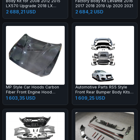
Body Kit for 2008 2012 2015
Factory Body Kit Levante 2016
LX570 Upgrade 2018 LX
2017 2018 2019 Up 2020 2021
Super Sport Grille Bumper Led
2 688,21 USD
2 684,2 USD
Headlamp Fog Lamp Tail Light
MP Style Car Hoods Carbon
Automotive Parts RS5 Style
Fiber Front Engine Hood
Front Rear Bumper Body Kits
Bonnet for M2C F87 F22
for A5 S5 B8.5 2013-2016
1 603,35 USD
1 609,25 USD
Upgrade 2017-2019 Body Kit