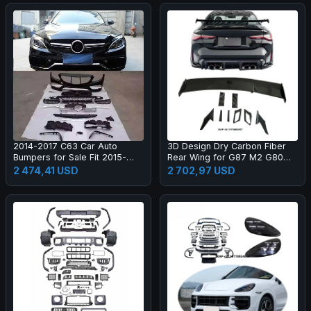
2014-2017 C63 Car Auto
3D Design Dry Carbon Fiber
Bumpers for Sale Fit 2015-
Rear Wing for G87 M2 G80
2017 New C Class W205 C180
M3 G82 M4 Dry Carbon Fiber
2 474,41 USD
2 702,97 USD
C200l C260l
Rear Spoiler High Quality