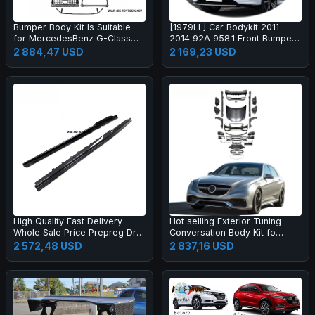
Bumper Body Kit Is Suitable
[1979LL] Car Bodykit 2011-
for MercedesBenz G-Class
2014 92A 958.1 Front Bumper
W464 to W465 G63 OLD to
Upgrade to 2024 2025 Turbo
2 884,47 USD
2 169,23 USD
NEW
GT Style Body Kit for Cayenne
958
High Quality Fast Delivery
Hot selling Exterior Tuning
Whole Sale Price Prepreg Dry
Conversation Body Kit fo
Carbon Fiber Performance
2009-2012 Auto Parts Car
2 572,48 USD
2 837,16 USD
Side Skirts for R8 2019-2023
Mod