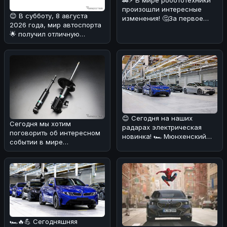
произошли интересные
😊 В субботу, 8 августа
изменения! 🤔За первое
2026 года, мир автоспорта
полугодие 2026 года в топ
🌟 получил отличную
попул
новость от Toyota GAZOO
Racing
😊 Сегодня на наших
Сегодня мы хотим
радарах электрическая
поговорить об интересном
новинка! 🏎️ Мюнхенский
событии в мире
завод BMW запустил
автозапчастей 🚗. Компания
серийное произв
Tein, известный
🏎🔥💪 Сегодняшняя