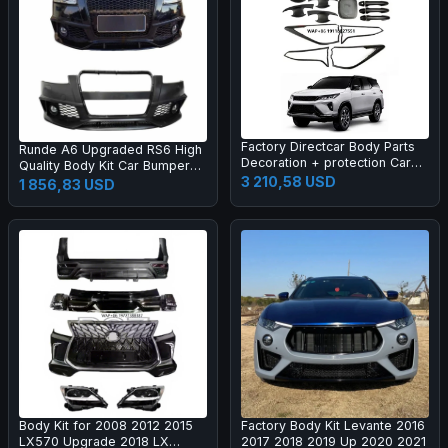
Factory Directcar Body Parts
Runde A6 Upgraded RS6 High
Decoration + protection Car
Quality Body Kit Car Bumper
Body Parts Car Accessories
3 210,58 USD
Grille Rear Lips Tail Throat Tail
1 856,83 USD
Wing Manufacturer Direct
Sales
Body Kit for 2008 2012 2015
Factory Body Kit Levante 2016
LX570 Upgrade 2018 LX
2017 2018 2019 Up 2020 2021