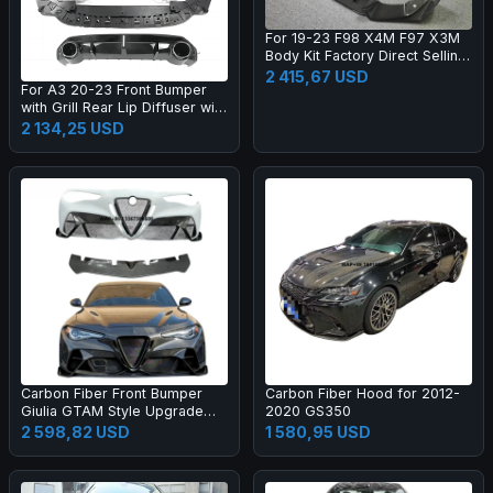
For 19-23 F98 X4M F97 X3M
Body Kit Factory Direct Selling
Carbon Fiber AE Style Front
2 415,67 USD
For A3 20-23 Front Bumper
Bumper Edge Rear Diffuser
with Grill Rear Lip Diffuser with
Side Skirt
Muffler Tip Full RS3 Style
2 134,25 USD
Body Kit
Carbon Fiber Front Bumper
Carbon Fiber Hood for 2012-
Giulia GTAM Style Upgrade
2020 GS350
Black Color One Year Warranty
2 598,82 USD
1 580,95 USD