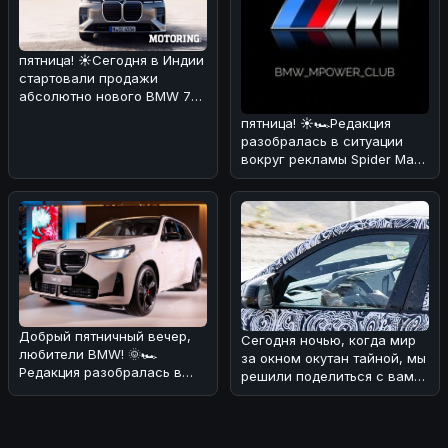
пятница! ☀️Сегодня в Индии
стартовали продажи
абсолютно нового BMW 7
Series! 🏎🔥 По нашему
пятница! ☀️🏎Редакция
мнению,
разобралась в ситуации
вокруг рекламы Spider Man
через BMW iDrive.
Оказывается
Добрый пятничный вечер,
Сегодня ночью, когда мир
любители BMW! 🌞🏎
за окном окутан тайной, мы
Редакция разобралась в
решили поделиться с вами
ситуации с обновлением
интересной новостью из
кроссовера B