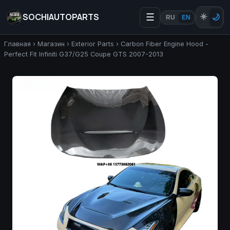
SOCHIAUTOPARTS
☰
☀️
🌙
RU
EN
Главная
›
Магазин
›
Exterior Parts
›
Carbon Fiber Engine Hood -
Perfect Fit Infiniti G37/G25 Coupe GTS 2007-2013