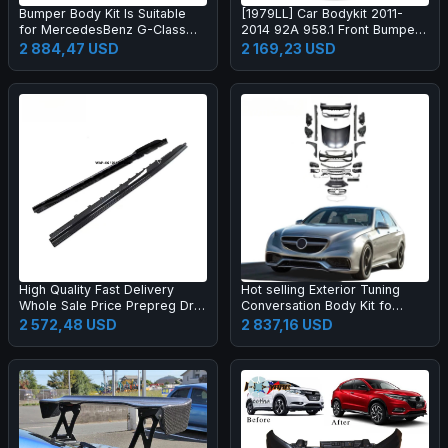
Bumper Body Kit Is Suitable
[1979LL] Car Bodykit 2011-
for MercedesBenz G-Class
2014 92A 958.1 Front Bumper
W464 to W465 G63 OLD to
Upgrade to 2024 2025 Turbo
2 884,47 USD
2 169,23 USD
NEW
GT Style Body Kit for Cayenne
958
High Quality Fast Delivery
Hot selling Exterior Tuning
Whole Sale Price Prepreg Dry
Conversation Body Kit fo
Carbon Fiber Performance
2009-2012 Auto Parts Car
2 572,48 USD
2 837,16 USD
Side Skirts for R8 2019-2023
Mod