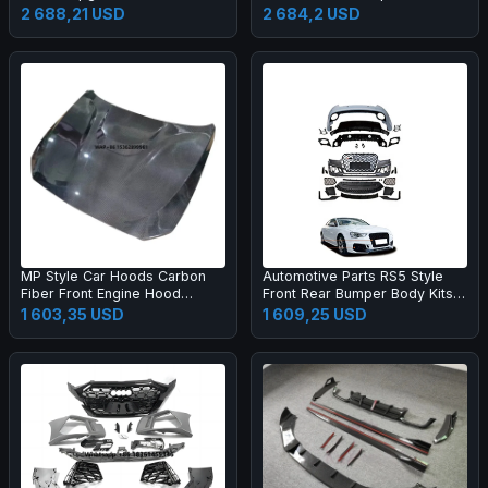
Super Sport Grille Bumper Led
2 688,21 USD
2 684,2 USD
Headlamp Fog Lamp Tail Light
MP Style Car Hoods Carbon
Automotive Parts RS5 Style
Fiber Front Engine Hood
Front Rear Bumper Body Kits
Bonnet for M2C F87 F22
for A5 S5 B8.5 2013-2016
1 603,35 USD
1 609,25 USD
Upgrade 2017-2019 Body Kit