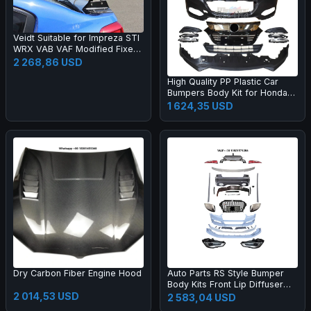
Veidt Suitable for Impreza STI
WRX VAB VAF Modified Fixed
Wing EUR Model Carbon Fiber
2 268,86 USD
GT Large Spoiler
High Quality PP Plastic Car
Bumpers Body Kit for Honda
2015 HRV Vezel Upgrade 20
1 624,35 USD
19
Dry Carbon Fiber Engine Hood
Auto Parts RS Style Bumper
Body Kits Front Lip Diffuser
2 014,53 USD
Side Skirts Headlights
2 583,04 USD
Taillights Bumper Body Kit for