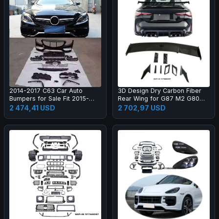
2014-2017 C63 Car Auto
3D Design Dry Carbon Fiber
Bumpers for Sale Fit 2015-
Rear Wing for G87 M2 G80
2017 New C Class W205 C180
M3 G82 M4 Dry Carbon Fiber
2 474,41 USD
2 702,97 USD
C200l C260l
Rear Spoiler High Quality