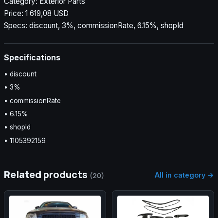
Category: Exterior Parts
Price: 1 619,08 USD
Specs: discount, 3%, commissionRate, 6.15%, shopId
Specifications
• discount
• 3%
• commissionRate
• 6.15%
• shopId
• 1105392159
Related products
All in category →
(20)