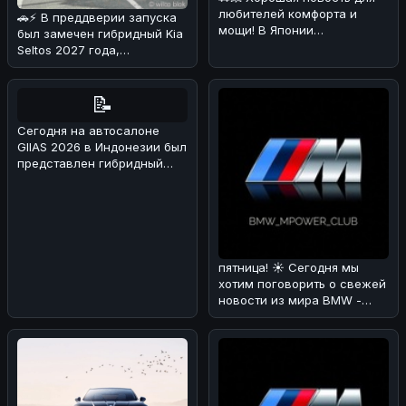
любителей комфорта и
🚗⚡ В преддверии запуска
мощи! В Японии
был замечен гибридный Kia
каршеринговая компания
Seltos 2027 года,
Оликс объявила о
проходящий испытания в
Альпах!
📝
Сегодня на автосалоне
GIIAS 2026 в Индонезии был
представлен гибридный
вариант BAIC BJ30 🚗⚡. Мы
раз
пятница! ☀️ Сегодня мы
хотим поговорить о свежей
новости из мира BMW -
люксовом SUV X7 Individual
в