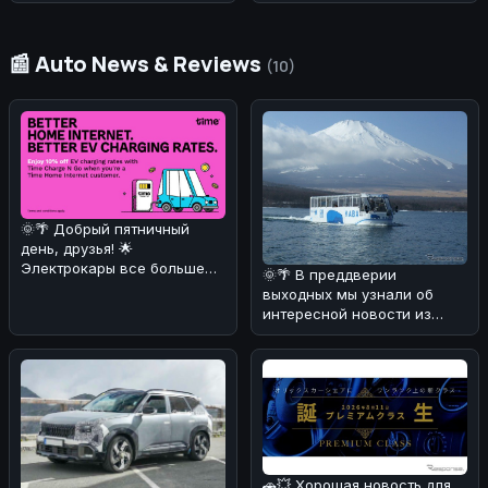
A3 2013-2016
📰 Auto News & Reviews
(10)
🌞🌴 Добрый пятничный
день, друзья! 🌟
Электрокары все больше
🌞🌴 В преддверии
завоевывают сердца
выходных мы узнали об
автолюбителей! 🚗⚡ И
интересной новости из
Японии! 🚗💦 Компания Fuji
Quick Bus з
🚗💥 Хорошая новость для