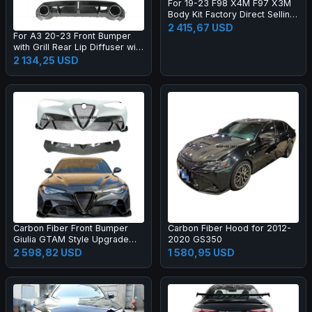
For 19-23 F98 X4M F97 X3M
Body Kit Factory Direct Selling
Carbon Fiber AE Style Front
2 415,67 USD
For A3 20-23 Front Bumper
Bumper Edge Rear Diffuser
with Grill Rear Lip Diffuser with
Side Skirt
Muffler Tip Full RS3 Style
2 134,25 USD
Body Kit
Carbon Fiber Front Bumper
Carbon Fiber Hood for 2012-
Giulia GTAM Style Upgrade
2020 GS350
Black Color One Year Warranty
2 598,82 USD
1 580,95 USD