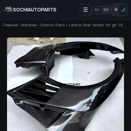
SOCHIAUTOPARTS
☰
☀️
🌙
RU
EN
Главная
›
Магазин
›
Exterior Parts
›
carbon fiber fender for gtr 35