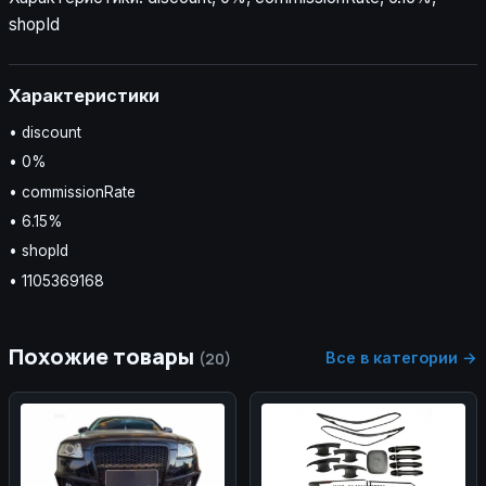
shopId
Характеристики
• discount
• 0%
• commissionRate
• 6.15%
• shopId
• 1105369168
Похожие товары
Все в категории →
(20)