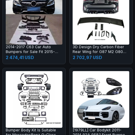
2014-2017 C63 Car Auto
3D Design Dry Carbon Fiber
Bumpers for Sale Fit 2015-
Rear Wing for G87 M2 G80
2017 New C Class W205 C180
M3 G82 M4 Dry Carbon Fiber
2 474,41 USD
2 702,97 USD
C200l C260l
Rear Spoiler High Quality
Bumper Body Kit Is Suitable
[1979LL] Car Bodykit 2011-
for MercedesBenz G-Class
2014 92A 958.1 Front Bumper