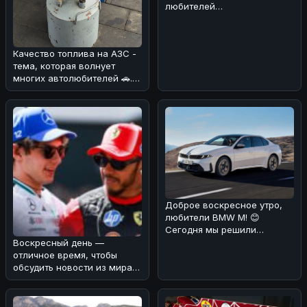
любителей
электротранспорта! ⚡️Мы
разобрались в деталях об
Качество топлива на АЗС -
тема, которая волнует
многих автолюбителей 🚗.
Мы разобрались, как
обстоят
Доброе воскресное утро,
любители BMW M! 😊
Сегодня мы решили
порадовать вас новостью о
Воскресный день —
том, что стан
отличное время, чтобы
обсудить новости из мира
автоспорта! 🏎️⚡Мы
разобрались в ре