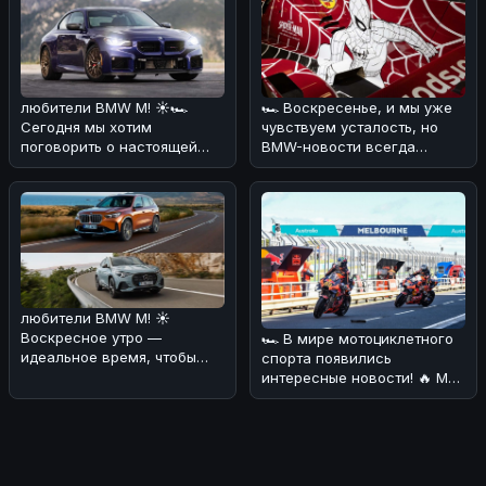
любители BMW M! ☀️🏎
🏎 Воскресенье, и мы уже
Сегодня мы хотим
чувствуем усталость, но
поговорить о настоящей
BMW-новости всегда
легенде - BMW M2 CS. 🔥💪
заряжают энергией! 🔥
По нашему мнен
Сегодня хот
любители BMW M! ☀️
Воскресное утро —
🏎 В мире мотоциклетного
идеальное время, чтобы
спорта появились
обсудить свежие новости
интересные новости! 🔥 Мы
из мира электромо
разобрались, что BMW
хочет объед