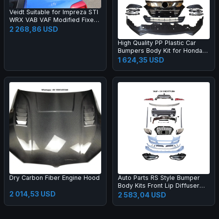
Veidt Suitable for Impreza STI
WRX VAB VAF Modified Fixed
Wing EUR Model Carbon Fiber
2 268,86 USD
GT Large Spoiler
High Quality PP Plastic Car
Bumpers Body Kit for Honda
2015 HRV Vezel Upgrade 20
1 624,35 USD
19
Dry Carbon Fiber Engine Hood
Auto Parts RS Style Bumper
Body Kits Front Lip Diffuser
2 014,53 USD
Side Skirts Headlights
2 583,04 USD
Taillights Bumper Body Kit for
A3 2013-2016