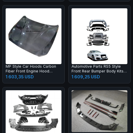
MP Style Car Hoods Carbon
Automotive Parts RS5 Style
Fiber Front Engine Hood
Front Rear Bumper Body Kits
Bonnet for M2C F87 F22
for A5 S5 B8.5 2013-2016
1 603,35 USD
1 609,25 USD
Upgrade 2017-2019 Body Kit