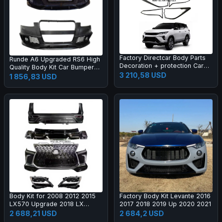
Factory Directcar Body Parts
Runde A6 Upgraded RS6 High
Decoration + protection Car
Quality Body Kit Car Bumper
Body Parts Car Accessories
3 210,58 USD
Grille Rear Lips Tail Throat Tail
1 856,83 USD
Wing Manufacturer Direct
Sales
Body Kit for 2008 2012 2015
Factory Body Kit Levante 2016
LX570 Upgrade 2018 LX
2017 2018 2019 Up 2020 2021
Super Sport Grille Bumper Led
2 688,21 USD
2 684,2 USD
Headlamp Fog Lamp Tail Light