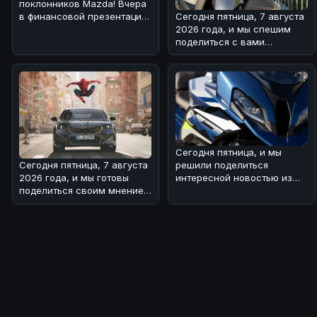
поклонников Mazda! Вчера
Сегодня пятница, 7 августа
в финансовой презентации
2026 года, и мы спешим
компания подтвердила
поделиться с вами
возв
интересной новостью из
мира двух
Сегодня пятница, и мы
Сегодня пятница, 7 августа
решили поделиться
2026 года, и мы готовы
интересной новостью из
поделиться своим мнением
мира BMW 🏎!Речь идет о
о свежей BMW-новости! 🏎
туристическом
Н