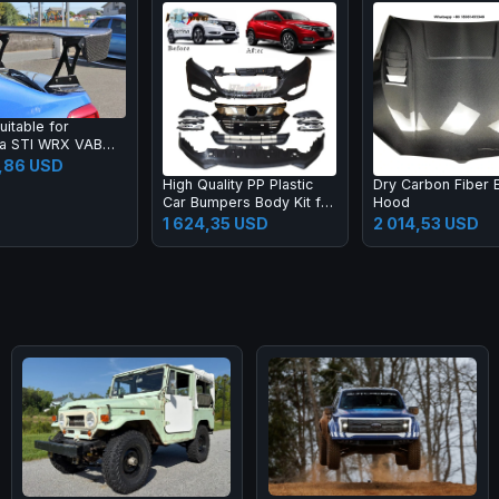
uitable for
a STI WRX VAB
dified Fixed Wing
,86 USD
del Carbon Fiber
High Quality PP Plastic
Dry Carbon Fiber 
ge Spoiler
Car Bumpers Body Kit for
Hood
Honda 2015 HRV Vezel
1 624,35 USD
2 014,53 USD
Upgrade 20 19