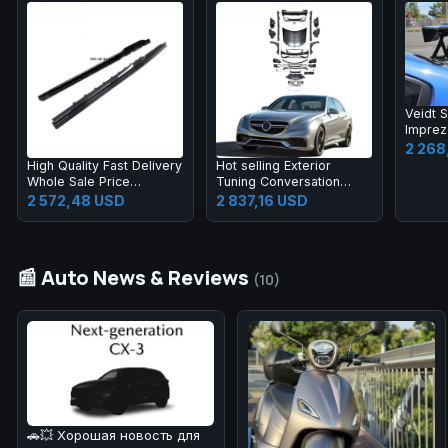
Veidt S
Imprez
VAF Mo
2 268
EUR Mo
High Quality Fast Delivery
Hot selling Exterior
GT Lar
Whole Sale Price
Tuning Conversation
Prepreg Dry Carbon
Body Kit fo 2009-2012
2 572,48 USD
2 837,16 USD
Fiber Performance Side
Auto Parts Car Mod
Skirts for R8 2019-2023
📰 Auto News & Reviews
(10)
🚗💥 Хорошая новость для