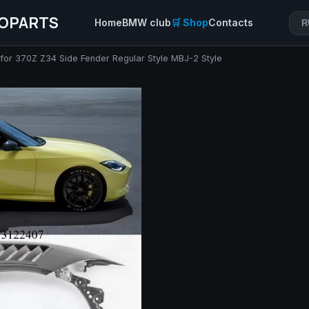
OPARTS
Home
BMW club
🛒 Shop
Contacts
R
for 370Z Z34 Side Fender Regular Style MBJ-2 Style