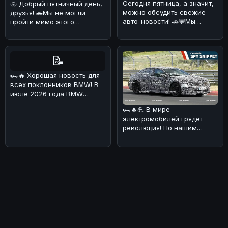
Сегодня пятница, а значит,
🌞 Добрый пятничный день,
можно обсудить свежие
друзья! 🚗Мы не могли
авто-новости! 🚗💬Мы
пройти мимо этого
разобрались в ситуации с
интересного экземпляра
Ford
Toyota Land
📝
🏎🔥 Хорошая новость для
всех поклонников BMW! В
июле 2026 года BMW
Deutschland
🏎🔥💪 В мире
продемонстрировала о
электромобилей грядет
революция! По нашим
данным, BMW i3 M получит
аж четыре электриче