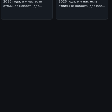
2026 года, и у нас есть
2026 года, и у нас есть
отличная новость для
отличные новости для всех
любителей мощных
поклонников BMW! 🏎На з
автомобилей