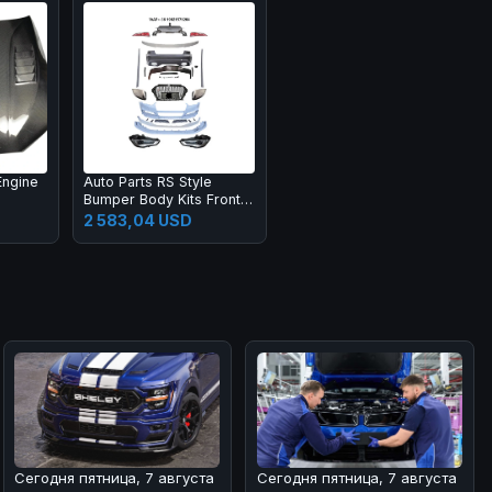
Cayenne 958
Engine
Auto Parts RS Style
Bumper Body Kits Front
Lip Diffuser Side Skirts
2 583,04 USD
Headlights Taillights
Bumper Body Kit for A3
2013-2016
Сегодня пятница, 7 августа
Сегодня пятница, 7 августа