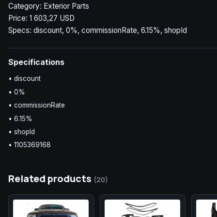
Category: Exterior Parts
Price: 1 603,27 USD
Specs: discount, 0%, commissionRate, 6.15%, shopId
Specifications
• discount
• 0%
• commissionRate
• 6.15%
• shopId
• 1105369168
Related products
(20)