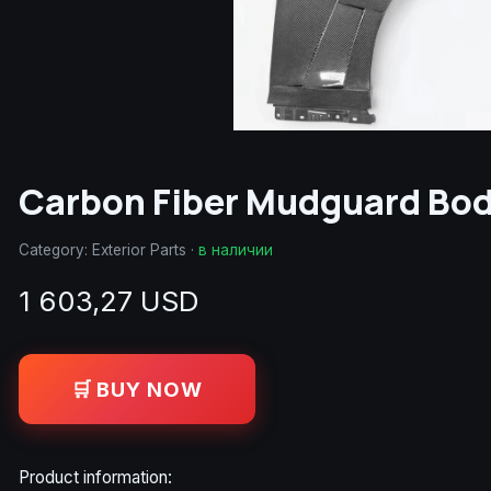
Carbon Fiber Mudguard Body
Category:
Exterior Parts
·
в наличии
1 603,27 USD
🛒 BUY NOW
Product information: