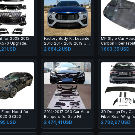
it for 2008 2012
Factory Body Kit Levante
MP Style Car Hoo
LX570 Upgrade
2016 2017 2018 2019 Up
Carbon Fiber Fron
X Super Sport
2020 2021
Engine Hood Bonne
,21 USD
2 684,2 USD
1 603,35 USD
 Bumper Led
M2C F87 F22
mp Fog Lamp Tail
 Fiber Hood for
2014-2017 C63 Car Auto
3D Design Dry Ca
2020 GS350
Bumpers for Sale Fit
Fiber Rear Wing f
2015-2017 New C Class
M2 G80 M3 G82 M
,95 USD
2 474,41 USD
2 702,97 USD
W205 C180 C200l C260l
Carbon Fiber Rear
Spoiler High Quali