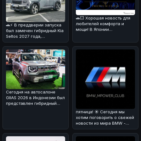
🚗💥 Хорошая новость для
любителей комфорта и
🚗⚡ В преддверии запуска
мощи! В Японии
был замечен гибридный Kia
каршеринговая компания
Seltos 2027 года,
Оликс объявила о
проходящий испытания в
Альпах!
Сегодня на автосалоне
GIIAS 2026 в Индонезии был
представлен гибридный
вариант BAIC BJ30 🚗⚡. Мы
пятница! ☀️ Сегодня мы
раз
хотим поговорить о свежей
новости из мира BMW -
люксовом SUV X7 Individual
в