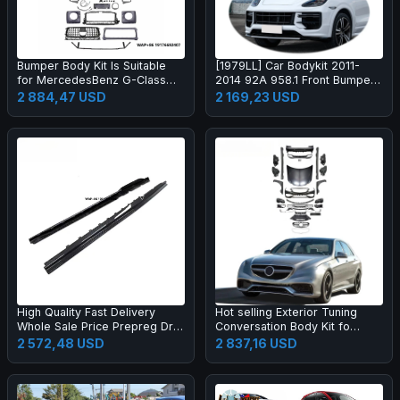
Bumper Body Kit Is Suitable
[1979LL] Car Bodykit 2011-
for MercedesBenz G-Class
2014 92A 958.1 Front Bumper
W464 to W465 G63 OLD to
Upgrade to 2024 2025 Turbo
2 884,47 USD
2 169,23 USD
NEW
GT Style Body Kit for Cayenne
958
High Quality Fast Delivery
Hot selling Exterior Tuning
Whole Sale Price Prepreg Dry
Conversation Body Kit fo
Carbon Fiber Performance
2009-2012 Auto Parts Car
2 572,48 USD
2 837,16 USD
Side Skirts for R8 2019-2023
Mod