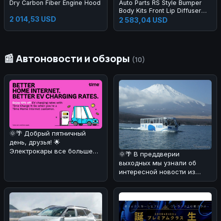
Dry Carbon Fiber Engine Hood
Auto Parts RS Style Bumper
Body Kits Front Lip Diffuser
2 014,53 USD
Side Skirts Headlights
2 583,04 USD
Taillights Bumper Body Kit for
A3 2013-2016
📰 Автоновости и обзоры
(10)
🌞🌴 Добрый пятничный
день, друзья! 🌟
Электрокары все больше
🌞🌴 В преддверии
завоевывают сердца
выходных мы узнали об
автолюбителей! 🚗⚡ И
интересной новости из
Японии! 🚗💦 Компания Fuji
Quick Bus з