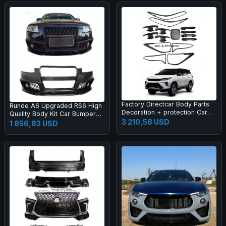
Factory Directcar Body Parts
Runde A6 Upgraded RS6 High
Decoration + protection Car
Quality Body Kit Car Bumper
Body Parts Car Accessories
3 210,58 USD
Grille Rear Lips Tail Throat Tail
1 856,83 USD
Wing Manufacturer Direct
Sales