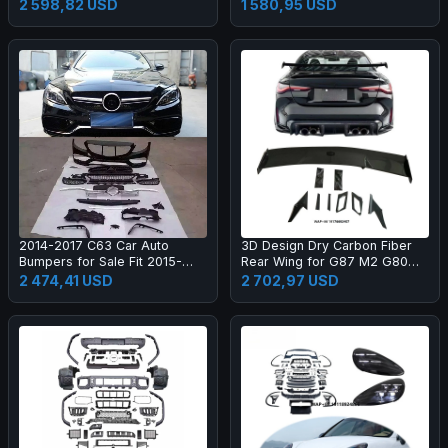
Black Color One Year Warranty
2 598,82 USD
1 580,95 USD
2014-2017 C63 Car Auto
3D Design Dry Carbon Fiber
Bumpers for Sale Fit 2015-
Rear Wing for G87 M2 G80
2017 New C Class W205 C180
M3 G82 M4 Dry Carbon Fiber
2 474,41 USD
2 702,97 USD
C200l C260l
Rear Spoiler High Quality