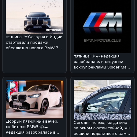
пятница! ☀️Сегодня в Индии
стартовали продажи
абсолютно нового BMW 7
Series! 🏎🔥 По нашему
пятница! ☀️🏎Редакция
мнению,
разобралась в ситуации
вокруг рекламы Spider Man
через BMW iDrive.
Оказывается
Добрый пятничный вечер,
Сегодня ночью, когда мир
любители BMW! 🌞🏎
за окном окутан тайной, мы
Редакция разобралась в
решили поделиться с вами