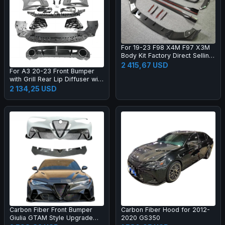
For 19-23 F98 X4M F97 X3M
Body Kit Factory Direct Selling
Carbon Fiber AE Style Front
2 415,67 USD
For A3 20-23 Front Bumper
Bumper Edge Rear Diffuser
with Grill Rear Lip Diffuser with
Side Skirt
Muffler Tip Full RS3 Style
2 134,25 USD
Body Kit
Carbon Fiber Front Bumper
Carbon Fiber Hood for 2012-
Giulia GTAM Style Upgrade
2020 GS350