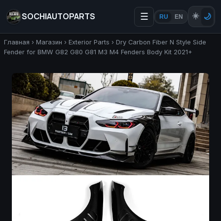
SOCHIAUTOPARTS
☰
☀️
🌙
RU
EN
Главная
›
Магазин
›
Exterior Parts
›
Dry Carbon Fiber N Style Side
Fender for BMW G82 G80 G81 M3 M4 Fenders Body Kit 2021+