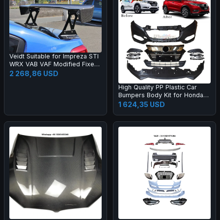
Veidt Suitable for Impreza STI
WRX VAB VAF Modified Fixed
Wing EUR Model Carbon Fiber
2 268,86 USD
GT Large Spoiler
High Quality PP Plastic Car
Bumpers Body Kit for Honda
2015 HRV Vezel Upgrade 20
1 624,35 USD
19