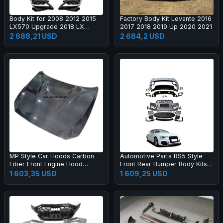
Body Kit for 2008 2012 2015
Factory Body Kit Levante 2016
LX570 Upgrade 2018 LX
2017 2018 2019 Up 2020 2021
Super Sport Grille Bumper Led
2 688,21 USD
2 684,2 USD
Headlamp Fog Lamp Tail Light
MP Style Car Hoods Carbon
Automotive Parts RS5 Style
Fiber Front Engine Hood
Front Rear Bumper Body Kits
Bonnet for M2C F87 F22
for A5 S5 B8.5 2013-2016
1 603,35 USD
1 609,25 USD
Upgrade 2017-2019 Body Kit