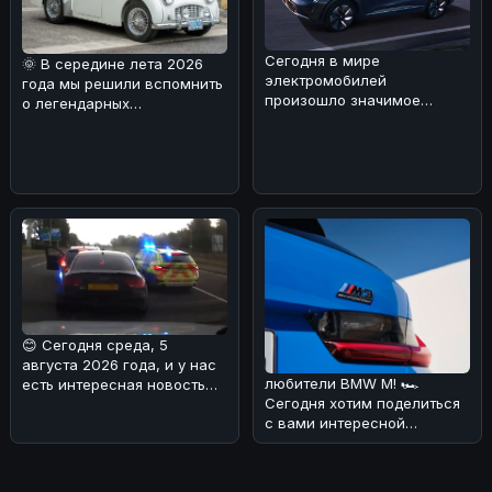
Сегодня в мире
🌞 В середине лета 2026
электромобилей
года мы решили вспомнить
произошло значимое
о легендарных
событие: концерны General
автомобилях прошлого.
Motors и SAIC Motor объяв
Наша мысль пере
😊 Сегодня среда, 5
августа 2026 года, и у нас
любители BMW M! 🏎
есть интересная новость
Сегодня хотим поделиться
для вас! 🏎Редакция
с вами интересной
разобрала
новостью: следующее
поколение BMW M3 To