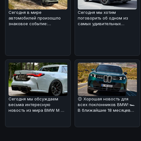
Сегодня в мире
Сегодня мы хотим
автомобилей произошло
поговорить об одном из
знаковое событие:
самых удивительных
компания Honda отчиталась
автомобилей
о рекордных продажа
современности -
электрическом
Сегодня мы обсуждаем
😊 Хорошая новость для
весьма интересную
всех поклонников BMW! 🏎
новость из мира BMW M 🔥.
В ближайшие 18 месяцев
В Калифорнии местный
Мюнхен планирует
мастер решил п
наводнить ры