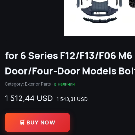
for 6 Series F12/F13/F06 M
Door/Four-Door Models Bo
Category:
Exterior Parts
·
в наличии
1 512,44 USD
1 543,31 USD
🛒 BUY NOW