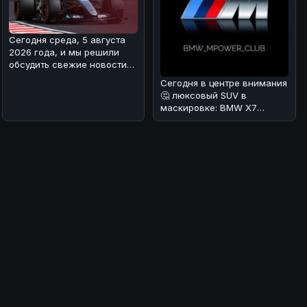
Сегодня среда, 5 августа
2026 года, и мы решили
обсудить свежие новости
из мира Формулы-1. В
Сегодня в центре внимания
Mercede
🤔 люксовый SUV в
маскировке: BMW X7
Individual в Urban Green
🌿.Редакция