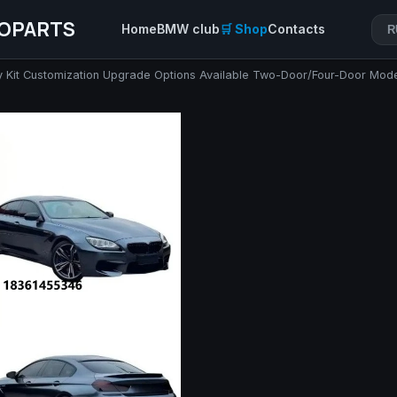
OPARTS
Home
BMW club
🛒 Shop
Contacts
R
y Kit Customization Upgrade Options Available Two-Door/Four-Door Mod