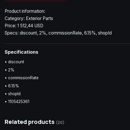
Product information:
Category: Exterior Parts
Price: 1 512,44 USD
Specs: discount, 2%, commissionRate, 6.15%, shopId
Specifications
• discount
• 2%
• commissionRate
• 6.15%
• shopId
• 1105425361
Related products
(20)