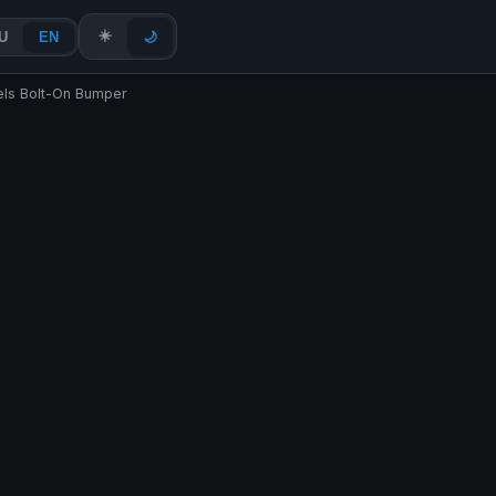
☀️
U
EN
🌙
els Bolt-On Bumper