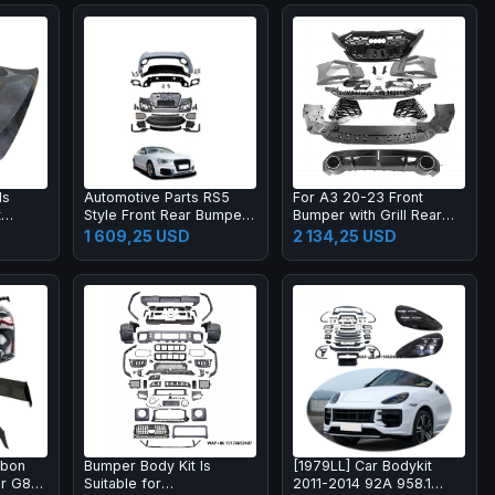
ds
Automotive Parts RS5
For A3 20-23 Front
t
Style Front Rear Bumper
Bumper with Grill Rear
t for
Body Kits for A5 S5 B8.5
Lip Diffuser with Muffler
1 609,25 USD
2 134,25 USD
2013-2016 Upgrade
Tip Full RS3 Style Body
2017-2019 Body Kit
Kit
rbon
Bumper Body Kit Is
[1979LL] Car Bodykit
or G87
Suitable for
2011-2014 92A 958.1