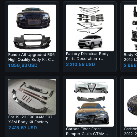
Factory Directcar Body
Runde A6 Upgraded RS6
Body K
Parts Decoration +
High Quality Body Kit Car
2015 
protection Car Body
3 210,58 USD
Bumper Grille Rear Lips
2018 L
1 856,83 USD
2 688
Parts Car Accessories
Tail Throat Tail Wing
Grille
Manufacturer Direct
Headla
Sales
Light
For 19-23 F98 X4M F97
X3M Body Kit Factory
Direct Selling Carbon
2 415,67 USD
Carbon Fiber Front
Carbon
Fiber AE Style Front
Bumper Giulia GTAM
2012-
Bumper Edge Rear