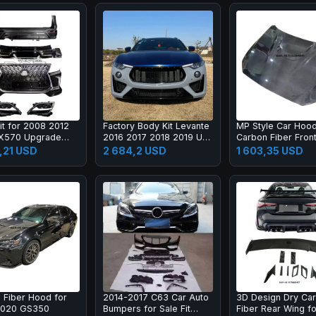
it for 2008 2012
Factory Body Kit Levante
MP Style Car Hoo
LX570 Upgrade
2016 2017 2018 2019 Up
Carbon Fiber Fron
X Super Sport
2020 2021
Engine Hood Bonne
,21 USD
2 684,2 USD
1 603,35 USD
 Bumper Led
M2C F87 F22
mp Fog Lamp Tail
 Fiber Hood for
2014-2017 C63 Car Auto
3D Design Dry Ca
2020 GS350
Bumpers for Sale Fit
Fiber Rear Wing f