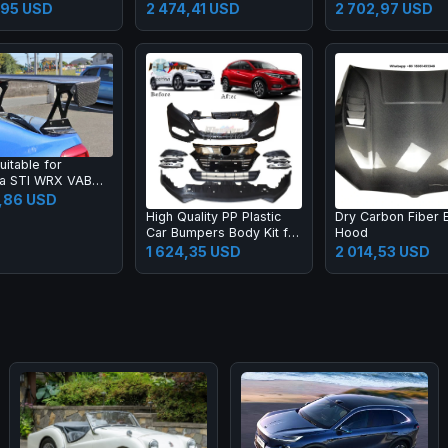
2015-2017 New C Class
M2 G80 M3 G82 M
,95 USD
2 474,41 USD
2 702,97 USD
W205 C180 C200l C260l
Carbon Fiber Rear
Spoiler High Quali
uitable for
a STI WRX VAB
dified Fixed Wing
,86 USD
del Carbon Fiber
High Quality PP Plastic
Dry Carbon Fiber 
ge Spoiler
Car Bumpers Body Kit for
Hood
Honda 2015 HRV Vezel
1 624,35 USD
2 014,53 USD
Upgrade 20 19