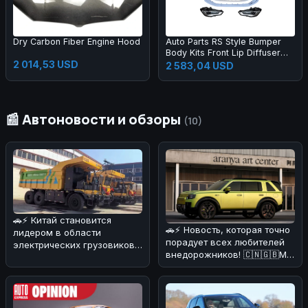
Dry Carbon Fiber Engine Hood
Auto Parts RS Style Bumper
Body Kits Front Lip Diffuser
2 014,53 USD
Side Skirts Headlights
2 583,04 USD
Taillights Bumper Body Kit for
A3 2013-2016
📰 Автоновости и обзоры
(10)
🚗⚡ Китай становится
🚗⚡ Новость, которая точно
лидером в области
порадует всех любителей
электрических грузовиков!
внедорожников! 🇨🇳🇬🇧Мы
На днях в Поднебесной
разобрались в деталях и
начал работат