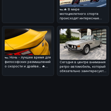
поговорим о довольно
курьёзном
🏎🔥 В мире
мотоциклетного спорта
происходят интересные
изменения! 💪 В
преддверии нового сезона
Wor
🏎 Ночь - лучшее время для
философских размышлений
Сегодня в центре внимания
о скорости и драйве... 🔥
ретро-автомобиль, который
Сегодня хотим обсудить н
обязательно заинтересует
поклонников BMW! 🏎Речь