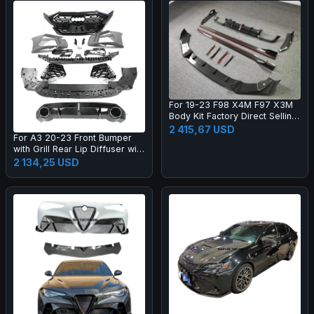
For 19-23 F98 X4M F97 X3M
Body Kit Factory Direct Selling
Carbon Fiber AE Style Front
2 415,67 USD
For A3 20-23 Front Bumper
Bumper Edge Rear Diffuser
with Grill Rear Lip Diffuser with
Side Skirt
Muffler Tip Full RS3 Style
2 134,25 USD
Body Kit