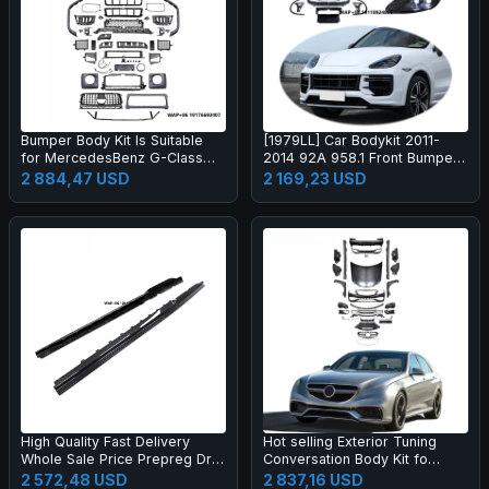
Bumper Body Kit Is Suitable
[1979LL] Car Bodykit 2011-
for MercedesBenz G-Class
2014 92A 958.1 Front Bumper
W464 to W465 G63 OLD to
Upgrade to 2024 2025 Turbo
2 884,47 USD
2 169,23 USD
NEW
GT Style Body Kit for Cayenne
958
High Quality Fast Delivery
Hot selling Exterior Tuning
Whole Sale Price Prepreg Dry
Conversation Body Kit fo
Carbon Fiber Performance
2009-2012 Auto Parts Car
2 572,48 USD
2 837,16 USD