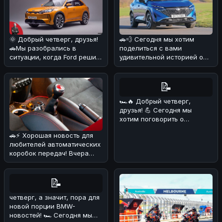
🌞 Добрый четверг, друзья!
🚗💨 Сегодня мы хотим
🚗Мы разобрались в
поделиться с вами
ситуации, когда Ford решил
удивительной историей о
объединиться с китайскими
Nissan Qashqai, который
б
сумел преодо
📝
🏎🔥 Добрый четверг,
друзья! 💪 Сегодня мы
хотим поговорить о
довольно курьёзном
🚗⚡ Хорошая новость для
случае, который про
любителей автоматических
коробок передач! Вчера
стало известно, что еще
один
📝
четверг, а значит, пора для
новой порции BMW-
новостей! 🏎 Сегодня мы