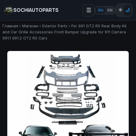
SOCHIAUTOPARTS
☰
☀️
🌙
RU
EN
Главная
›
Магазин
›
Exterior Parts
›
For 991 GT2 RS Rear Body Kit
and Car Grille Accessories Front Bumper Upgrade for 911 Carrera
991.1 991.2 GT2 RS Cars