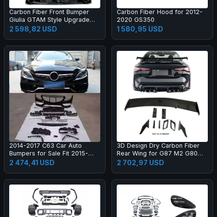
Carbon Fiber Front Bumper
Carbon Fiber Hood for 2012-
Giulia GTAM Style Upgrade
2020 GS350
Black Color One Year Warranty
2 598,82 USD
1 580,95 USD
2014-2017 C63 Car Auto
3D Design Dry Carbon Fiber
Bumpers for Sale Fit 2015-
Rear Wing for G87 M2 G80
2017 New C Class W205 C180
M3 G82 M4 Dry Carbon Fiber
2 474,41 USD
2 702,97 USD
C200l C260l
Rear Spoiler High Quality