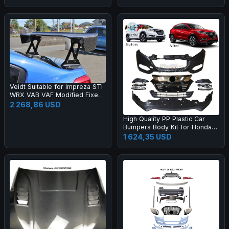
Side Skirts for R8 2019-2023
Mod
Veidt Suitable for Impreza STI
WRX VAB VAF Modified Fixed
Wing EUR Model Carbon Fiber
2 268,86 USD
GT Large Spoiler
High Quality PP Plastic Car
Bumpers Body Kit for Honda
2015 HRV Vezel Upgrade 20
1 624,35 USD
19