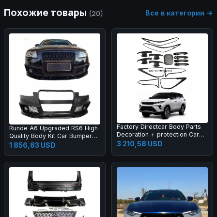
Похожие товары
Все в категории →
(20)
Factory Directcar Body Parts
Runde A6 Upgraded RS6 High
Decoration + protection Car
Quality Body Kit Car Bumper
Body Parts Car Accessories
3 210,58 USD
Grille Rear Lips Tail Throat Tail
1 856,83 USD
Wing Manufacturer Direct
Sales