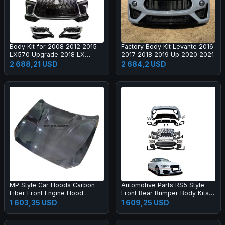
Body Kit for 2008 2012 2015
Factory Body Kit Levante 2016
LX570 Upgrade 2018 LX
2017 2018 2019 Up 2020 2021
Super Sport Grille Bumper Led
2 688,21 USD
2 684,2 USD
Headlamp Fog Lamp Tail Light
MP Style Car Hoods Carbon
Automotive Parts RS5 Style
Fiber Front Engine Hood
Front Rear Bumper Body Kits
Bonnet for M2C F87 F22
for A5 S5 B8.5 2013-2016
1 603,35 USD
1 609,25 USD
Upgrade 2017-2019 Body Kit