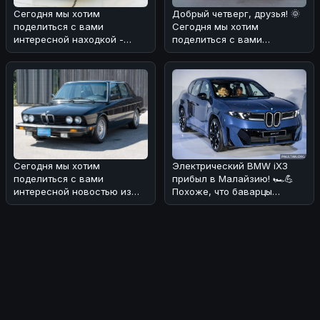
Сегодня мы хотим
Добрый четверг, друзья! 🌞
поделиться с вами
Сегодня мы хотим
интересной находкой -
поделиться с вами
BMW 2002 1974 года
интересной историей о
выпуска! 🏎 Этот автомоб
редком экземпляр
Сегодня мы хотим
Электрический BMW iX3
поделиться с вами
прибыл в Малайзию! 🏎💪
интересной новостью из
Похоже, что баварцы
мира BMW! 🏎На аукционе
наконец-то добрались до
без резерва была в
этого рынка