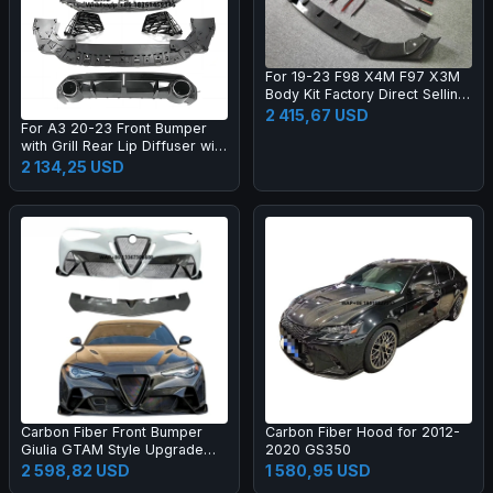
For 19-23 F98 X4M F97 X3M
Body Kit Factory Direct Selling
Carbon Fiber AE Style Front
2 415,67 USD
For A3 20-23 Front Bumper
Bumper Edge Rear Diffuser
with Grill Rear Lip Diffuser with
Side Skirt
Muffler Tip Full RS3 Style
2 134,25 USD
Body Kit
Carbon Fiber Front Bumper
Carbon Fiber Hood for 2012-
Giulia GTAM Style Upgrade
2020 GS350
Black Color One Year Warranty
2 598,82 USD
1 580,95 USD