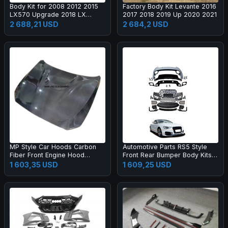
Body Kit for 2008 2012 2015
Factory Body Kit Levante 2016
LX570 Upgrade 2018 LX
2017 2018 2019 Up 2020 2021
Super Sport Grille Bumper Led
2 688,21 USD
2 684,2 USD
Headlamp Fog Lamp Tail Light
MP Style Car Hoods Carbon
Automotive Parts RS5 Style
Fiber Front Engine Hood
Front Rear Bumper Body Kits
Bonnet for M2C F87 F22
for A5 S5 B8.5 2013-2016
1 603,35 USD
1 609,25 USD
Upgrade 2017-2019 Body Kit