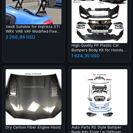
Veidt Suitable for Impreza STI
WRX VAB VAF Modified Fixed
Wing EUR Model Carbon Fiber
2 268,86 USD
GT Large Spoiler
High Quality PP Plastic Car
Bumpers Body Kit for Honda
2015 HRV Vezel Upgrade 20
1 624,35 USD
19
Dry Carbon Fiber Engine Hood
Auto Parts RS Style Bumper
Body Kits Front Lip Diffuser