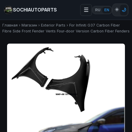
SOCHIAUTOPARTS
☰
☀️
🌙
RU
EN
Главная
›
Магазин
›
Exterior Parts
›
For Infiniti G37 Carbon Fiber
Fibre Side Front Fender Vents Four-door Version Carbon Fiber Fenders