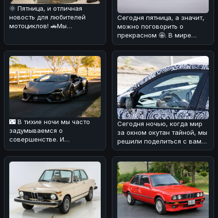
🌞 Пятница, и отличная
новость для любителей
Сегодня пятница, а значит,
мотоциклов! 🚗Мы
можно поговорить о
разобрались в интересном
прекрасном 🤩. В мире
факте из исто
классических автомобилей
появило
🌃 В тихие ночи мы часто
Сегодня ночью, когда мир
задумываемся о
за окном окутан тайной, мы
совершенстве. И
решили поделиться с вами
Lamborghini Revuelto 2025
интересной новостью из
года — это, пожалу