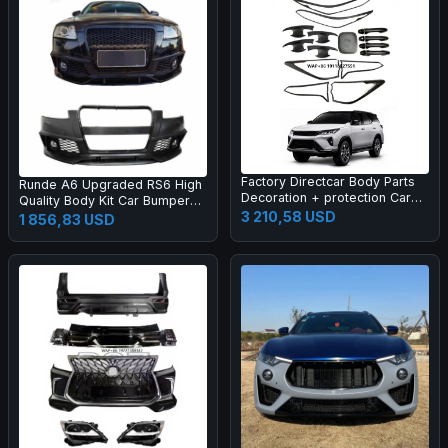
Factory Directcar Body Parts
Runde A6 Upgraded RS6 High
Decoration + protection Car
Quality Body Kit Car Bumper
Body Parts Car Accessories
3 210,58 USD
Grille Rear Lips Tail Throat Tail
1 856,83 USD
Wing Manufacturer Direct
Sales