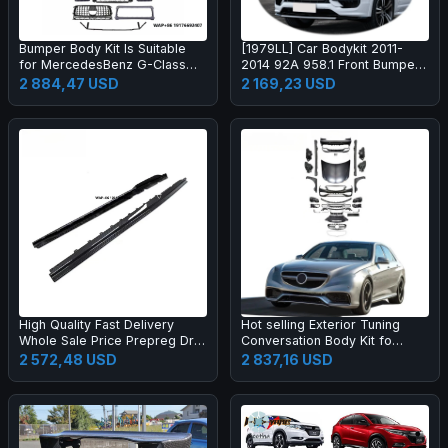
Bumper Body Kit Is Suitable
[1979LL] Car Bodykit 2011-
for MercedesBenz G-Class
2014 92A 958.1 Front Bumper
W464 to W465 G63 OLD to
Upgrade to 2024 2025 Turbo
2 884,47 USD
2 169,23 USD
NEW
GT Style Body Kit for Cayenne
958
High Quality Fast Delivery
Hot selling Exterior Tuning
Whole Sale Price Prepreg Dry
Conversation Body Kit fo
Carbon Fiber Performance
2009-2012 Auto Parts Car
2 572,48 USD
2 837,16 USD
Side Skirts for R8 2019-2023
Mod