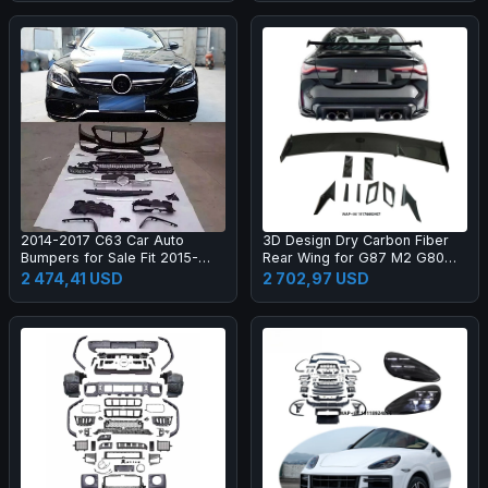
2014-2017 C63 Car Auto
3D Design Dry Carbon Fiber
Bumpers for Sale Fit 2015-
Rear Wing for G87 M2 G80
2017 New C Class W205 C180
M3 G82 M4 Dry Carbon Fiber
2 474,41 USD
2 702,97 USD
C200l C260l
Rear Spoiler High Quality