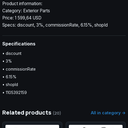
Product information:
Category: Exterior Parts
Price: 1 599,64 USD
Specs: discount, 3%, commissionRate, 6.15%, shopId
Specifications
• discount
• 3%
• commissionRate
• 6.15%
• shopId
• 1105392159
Related products
All in category →
(20)