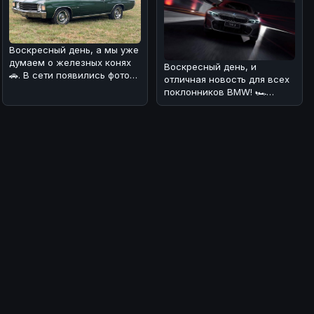
Воскресный день, а мы уже
думаем о железных конях
Воскресный день, и
🚗. В сети появились фото
отличная новость для всех
интересного экземпляра —
поклонников BMW! 🏎
Сегодня мы узнали, что
BMW 3 Series