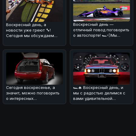
Воскресный день —
Воскресный день, а
отличный повод поговорить
новости уже греют 🔧!
о автоспорте! 🏎️💨Мы
Сегодня мы обсуждаем
разобрались в новости о
победу Kvapil в серии
том, что R
O'Reilly Auto Pa
Сегодня воскресенье, а
🏎🔥 Воскресный день, и
значит, можно поговорить
мы с радостью делимся с
о интересных
вами удивительной
автомобильных новостях!
историей о BMW E21 1977
🏎Редакция разо
года! 💪 Э