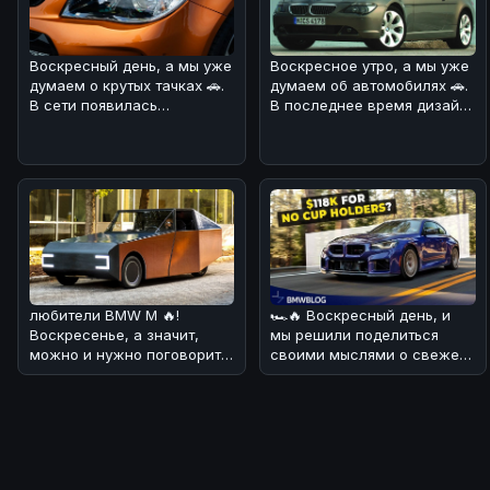
Воскресное утро, а мы уже
Воскресный день, а мы уже
думаем об автомобилях 🚗.
думаем о крутых тачках 🚗.
В последнее время дизайн
В сети появилась
BMW вызывает много спор
информация о Шевроле СС
- musc
любители BMW M 🔥!
🏎🔥 Воскресный день, и
Воскресенье, а значит,
мы решили поделиться
можно и нужно поговорить
своими мыслями о свежей
о свежих новостях из мира
новости! 💪 На днях в сети
BMW.Сег
появ