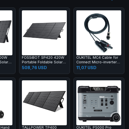
400W
FOSSiBOT SP420 420W
OUKITEL MC4 Cable for
Solar
Portable Foldable Solar
Connect Micro-inverter
nd,
Panel, 23.4% Conversion
with the BP2000,
508,76 USD
11,07 USD
rsion
Efficiency, IP67
Connecting Solar Panels
roof
Waterproof
 Hand
TALLPOWER TP400
OUKITEL P5000 Pro