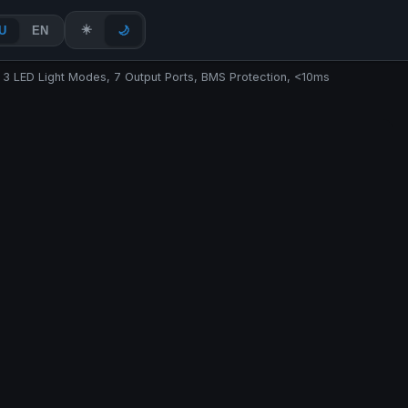
☀️
U
EN
🌙
3 LED Light Modes, 7 Output Ports, BMS Protection, <10ms