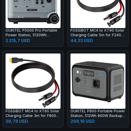
OUKITEL P5000 Pro Portable
FOSSiBOT MC4 to XT90 Solar
Power Station, 5120Wh
Charging Cable 5m for F2400
LiFePO4 Battery, 4000W AC
F3600 F3600 Pro
2 215,7 USD
44,33 USD
Output, Smart Temperature
Control, Dual 100W USB-C,
Seamless UPS Battery Backup,
15 Outputs, App Control, with
Wheels
FOSSiBOT MC4 to XT60 Solar
OUKITEL P800 Portable Power
Charging Cable 3m for F800
Station, 512Wh 800W Backup
F1200 F1800
Battery with AC+DC Fast
38,78 USD
298,16 USD
Charging, Solar Generator for
Outdoor Camping Emergency