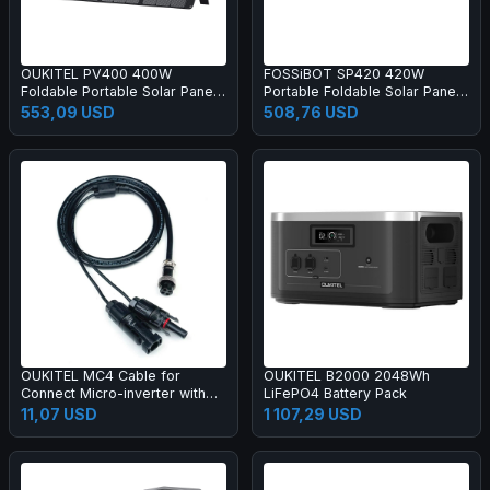
OUKITEL PV400 400W
FOSSiBOT SP420 420W
Foldable Portable Solar Panel
Portable Foldable Solar Panel,
with Kickstand, 23% Energy
23.4% Conversion Efficiency,
553,09 USD
508,76 USD
Conversion Rate, IP65
IP67 Waterproof
Waterproof
OUKITEL MC4 Cable for
OUKITEL B2000 2048Wh
Connect Micro-inverter with
LiFePO4 Battery Pack
the BP2000, Connecting Solar
11,07 USD
1 107,29 USD
Panels