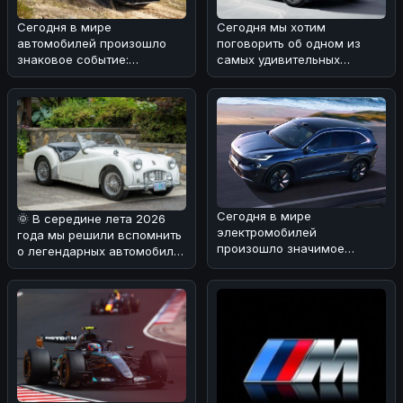
Сегодня в мире
Сегодня мы хотим
автомобилей произошло
поговорить об одном из
знаковое событие:
самых удивительных
компания Honda отчиталась
автомобилей
о рекордных продажа
современности -
электрическом
Сегодня в мире
🌞 В середине лета 2026
электромобилей
года мы решили вспомнить
произошло значимое
о легендарных автомобилях
событие: концерны General
прошлого. Наша мысль
Motors и SAIC Motor объяв
пере