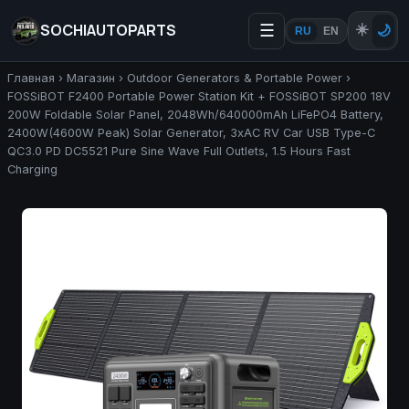
SOCHIAUTOPARTS
☰
☀️
🌙
RU
EN
Главная
›
Магазин
›
Outdoor Generators & Portable Power
›
FOSSiBOT F2400 Portable Power Station Kit + FOSSiBOT SP200 18V
200W Foldable Solar Panel, 2048Wh/640000mAh LiFePO4 Battery,
2400W(4600W Peak) Solar Generator, 3xAC RV Car USB Type-C
QC3.0 PD DC5521 Pure Sine Wave Full Outlets, 1.5 Hours Fast
Charging