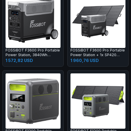
FOSSiBOT F3600 Pro Portable
FOSSiBOT F3600 Pro Portable
Power Station, 3840Wh
Power Station + 1x SP420
LiFePO4 Battery, Max.
420W Solar Panel
1 572,82 USD
1 960,76 USD
11520Wh Expansion, 3600W
High AC Output, 2000W Max
Solar Charge, 1.5h Full Charge,
PD 100W, 13 Output Ports, LED
Flashlight, UPS, APP Control
FOSSiBOT F1200 Portable
FOSSiBOT F1200 Portable