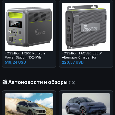
FOSSiBOT F1200 Portable
FOSSiBOT FAC580 580W
Power Station, 1024Wh
Alternator Charger for
LiFePO4 Solar Generator with
FOSSiBOT Power Station, Gray
516,24 USD
220,57 USD
2x AC 1200W, 2x USB-A, 1x
Type-C PD 20W and 1x PD
100W Ports
📰 Автоновости и обзоры
(10)