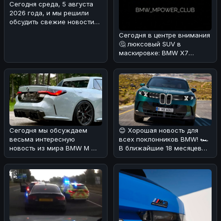
Сегодня среда, 5 августа
2026 года, и мы решили
обсудить свежие новости
из мира Формулы-1. В
Сегодня в центре внимания
Mercede
🤔 люксовый SUV в
маскировке: BMW X7
Individual в Urban Green
🌿.Редакция
Сегодня мы обсуждаем
😊 Хорошая новость для
весьма интересную
всех поклонников BMW! 🏎
новость из мира BMW M 🔥.
В ближайшие 18 месяцев
В Калифорнии местный
Мюнхен планирует
мастер решил п
наводнить ры