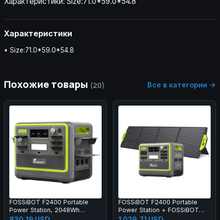
Характеристики: Size:71.0*59.0*54.8
Характеристики
• Size:71.0*59.0*54.8
Похожие товары
Все в категории →
(20)
FOSSiBOT F2400 Portable
FOSSiBOT F2400 Portable
Power Station, 2048Wh
Power Station + FOSSiBOT
LiFePO4 Battery 2400W
SP200 18V 200W Foldable
830,19 USD
1 029,71 USD