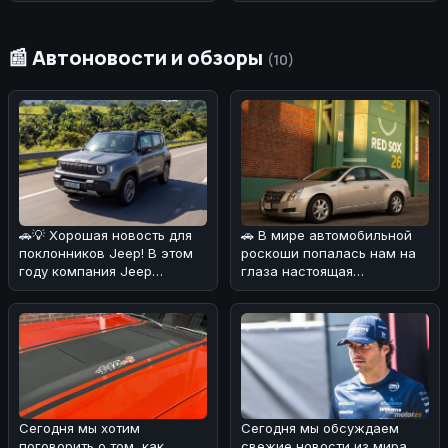
Type-C PD 20W and 1x PD
100W Ports
📰 Автоновости и обзоры
(10)
🚗💡 Хорошая новость для
🚗 В мире автомобильной
поклонников Jeep! В этом
роскоши попалась нам на
году компания Jeep
глаза настоящая
удивила своих фанатов,
жемчужина! 💎Cadillac CTS
решив сн
2008 года
Сегодня мы хотим
Сегодня мы обсуждаем
поговорить о том, как
свежие новости из мира