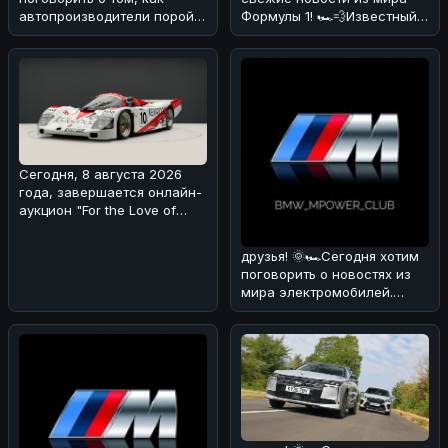
автопроизводители порой
Формулы 1! 🏎️💨Известный
хитрят с характеристиками
эксперт и бывший пилот
своих мощны
Формулы
Сегодня, 8 августа 2026
года, завершается онлайн-
аукцион "For the Love of
Porsche", на котором предс
друзья! 🌞🏎Сегодня хотим
поговорить о новостях из
мира электромобилей.
Недавно появилась
информация