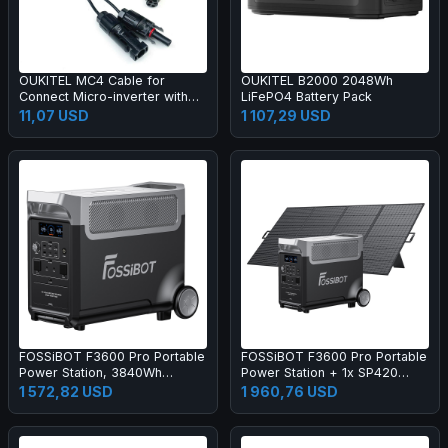
OUKITEL MC4 Cable for
OUKITEL B2000 2048Wh
Connect Micro-inverter with
LiFePO4 Battery Pack
the BP2000, Connecting Solar
11,07 USD
1 107,29 USD
Panels
FOSSiBOT F3600 Pro Portable
FOSSiBOT F3600 Pro Portable
Power Station, 3840Wh
Power Station + 1x SP420
LiFePO4 Battery, Max.
420W Solar Panel
1 572,82 USD
1 960,76 USD
11520Wh Expansion, 3600W
High AC Output, 2000W Max
Solar Charge, 1.5h Full Charge,