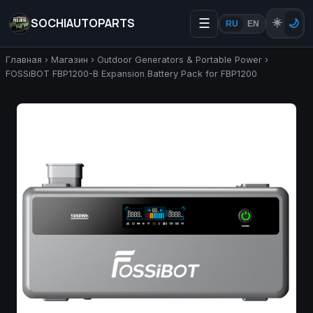
SOCHIAUTOPARTS
☰
☀️
🌙
RU
EN
Главная
›
Магазин
›
Outdoor Generators & Portable Power
›
FOSSiBOT FBP1200-B Expansion Battery Pack for FBP1200