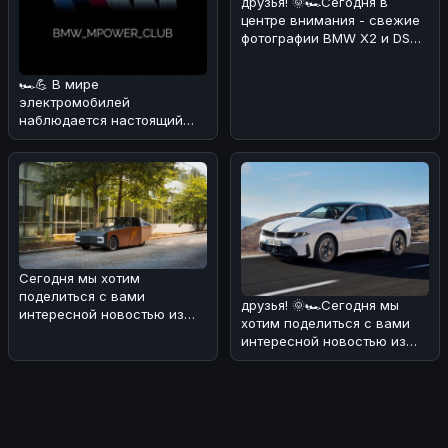
друзья! 🌞🏎Сегодня в
центре внимания - свежие
фотографии BMW X2 и DS
No4, сделанные на
реальных дор
🏎💪 В мире
электромобилей
наблюдается настоящий
бум! 🔥 По данным
июльских продаж, мировой
рынок эл
Сегодня мы хотим
поделиться с вами
друзья! 🌞🏎Сегодня мы
интересной новостью из
хотим поделиться с вами
мира электромобилей и
интересной новостью из
солнечной энергии! ���
мира BMW. В Европе уже в
конце