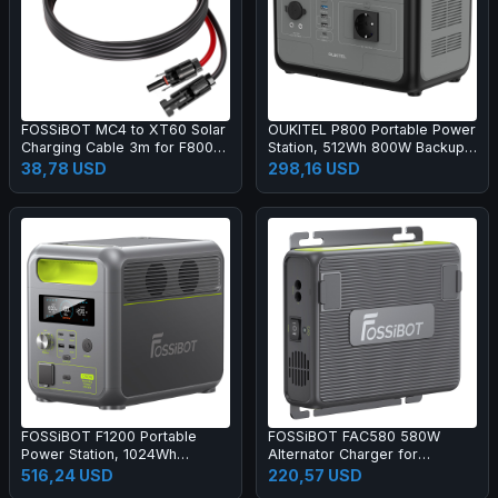
FOSSiBOT MC4 to XT60 Solar
OUKITEL P800 Portable Power
Charging Cable 3m for F800
Station, 512Wh 800W Backup
F1200 F1800
Battery with AC+DC Fast
38,78 USD
298,16 USD
Charging, Solar Generator for
Outdoor Camping Emergency
FOSSiBOT F1200 Portable
FOSSiBOT FAC580 580W
Power Station, 1024Wh
Alternator Charger for
LiFePO4 Solar Generator with
FOSSiBOT Power Station, Gray
516,24 USD
220,57 USD
2x AC 1200W, 2x USB-A, 1x