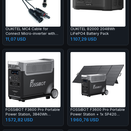
OUKITEL MC4 Cable for
OUKITEL B2000 2048Wh
Connect Micro-inverter with
LiFePO4 Battery Pack
the BP2000, Connecting Solar
11,07 USD
1 107,29 USD
Panels
FOSSiBOT F3600 Pro Portable
FOSSiBOT F3600 Pro Portable
Power Station, 3840Wh
Power Station + 1x SP420
LiFePO4 Battery, Max.
420W Solar Panel
1 572,82 USD
1 960,76 USD
11520Wh Expansion, 3600W
High AC Output, 2000W Max