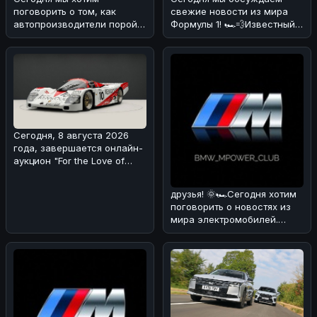
поговорить о том, как
свежие новости из мира
автопроизводители порой
Формулы 1! 🏎️💨Известный
хитрят с характеристиками
эксперт и бывший пилот
своих мощны
Формулы
Сегодня, 8 августа 2026
года, завершается онлайн-
аукцион "For the Love of
Porsche", на котором предс
друзья! 🌞🏎Сегодня хотим
поговорить о новостях из
мира электромобилей.
Недавно появилась
информация