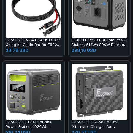
FOSSiBOT MC4 to XT60 Solar
OUKITEL P800 Portable Power
Charging Cable 3m for F800
Station, 512Wh 800W Backup
F1200 F1800
Battery with AC+DC Fast
38,78 USD
298,16 USD
Charging, Solar Generator for
Outdoor Camping Emergency
FOSSiBOT F1200 Portable
FOSSiBOT FAC580 580W
Power Station, 1024Wh
Alternator Charger for
LiFePO4 Solar Generator with
FOSSiBOT Power Station, Gray
516,24 USD
220,57 USD