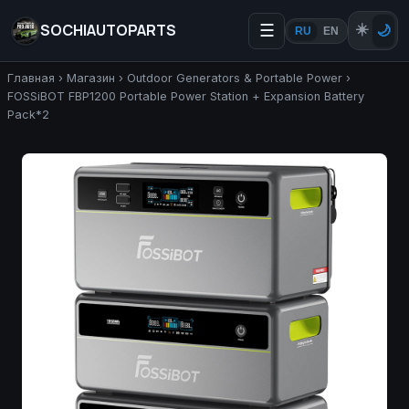
SOCHIAUTOPARTS
☰
☀️
🌙
RU
EN
Главная
›
Магазин
›
Outdoor Generators & Portable Power
›
FOSSiBOT FBP1200 Portable Power Station + Expansion Battery
Pack*2